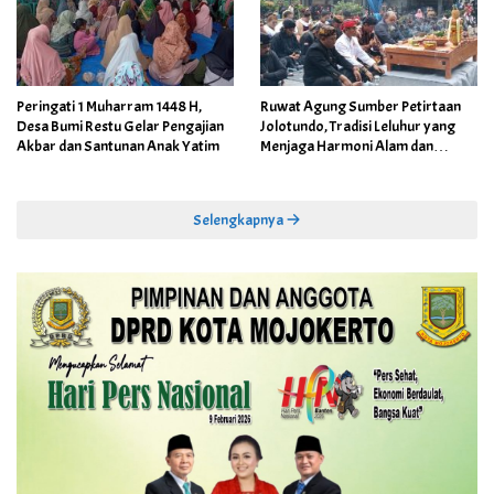
Peringati 1 Muharram 1448 H,
Ruwat Agung Sumber Petirtaan
Desa Bumi Restu Gelar Pengajian
Jolotundo, Tradisi Leluhur yang
Akbar dan Santunan Anak Yatim
Menjaga Harmoni Alam dan
Warisan Sejarah
Selengkapnya