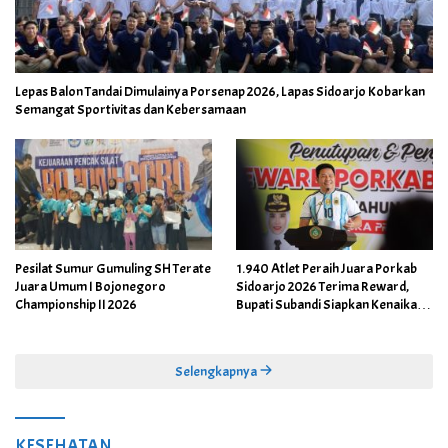
Lepas Balon Tandai Dimulainya Porsenap 2026, Lapas Sidoarjo Kobarkan
Semangat Sportivitas dan Kebersamaan
Pesilat Sumur Gumuling SH Terate
1.940 Atlet Peraih Juara Porkab
Juara Umum I Bojonegoro
Sidoarjo 2026 Terima Reward,
Championship II 2026
Bupati Subandi Siapkan Kenaikan
Bonus Porprov Jatim hingga Rp60
Juta
Selengkapnya
KESEHATAN