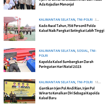
Ada Kejadian Menonjol
KALIMANTAN SELATAN
,
TNI-POLRI
3
Januari 2024
Kado Awal Tahun, 758 Personil Polda
Kalsel Naik Pangkat Setingkat Lebih Tinggi
KALIMANTAN SELATAN
,
SOSIAL
,
TNI-
POLRI
3 Januari 2024
Kapolda Kalsel Sumbangkan Darah
Peringatan Hari Natal 2023
KALIMANTAN SELATAN
,
TNI-POLRI
18
Desember 2023
Gantikan Irjen Pol Andi Rian, Irjen Pol
Winarto Kenalkan Diri Sebagai Kapolda
Kalsel Baru