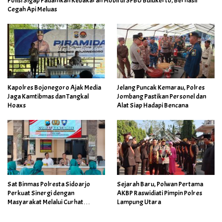
Polisi Sigap Padamkan Kebakaran Mobil di SPBU Bulukerto, Berhasil
Cegah Api Meluas
Kapolres Bojonegoro Ajak Media
Jelang Puncak Kemarau, Polres
Jaga Kamtibmas dan Tangkal
Jombang Pastikan Personel dan
Hoaxs
Alat Siap Hadapi Bencana
Sat Binmas Polresta Sidoarjo
Sejarah Baru, Polwan Pertama
Perkuat Sinergi dengan
AKBP Raswidiati Pimpin Polres
Masyarakat Melalui Curhat
Lampung Utara
Kamtibmas