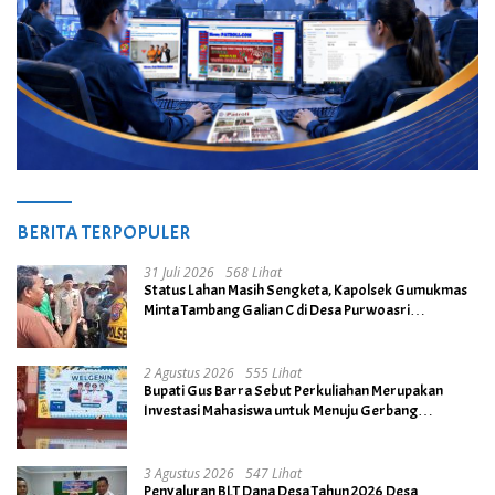
BERITA TERPOPULER
31 Juli 2026
568 Lihat
Status Lahan Masih Sengketa, Kapolsek Gumukmas
Minta Tambang Galian C di Desa Purwoasri
Dihentikan
2 Agustus 2026
555 Lihat
Bupati Gus Barra Sebut Perkuliahan Merupakan
Investasi Mahasiswa untuk Menuju Gerbang
Kesuksesan di Masa Depan
3 Agustus 2026
547 Lihat
Penyaluran BLT Dana Desa Tahun 2026 Desa