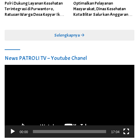
Polri Dukung Layanan Kesehatan
Optimalkan Pelayanan
Terintegrasi di Purwantoro,
Masyarakat, Dinas Kesehatan
Ratusan Warga Desa Kepyar Ikuti
Kota Blitar Salurkan Anggaran
Skrining Penyakit Gratis
DBBCHT Tahun 2026 untuk
Penguatan Puskesmas Kecamatan
Selengkapnya
News PATROLI TV – Youtube Chanel
Pemutar
Video
00:00
17:04