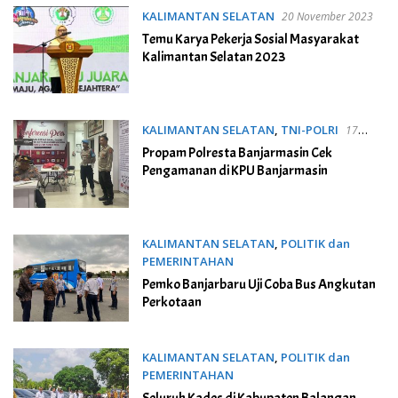
KALIMANTAN SELATAN
20 November 2023
Temu Karya Pekerja Sosial Masyarakat
Kalimantan Selatan 2023
KALIMANTAN SELATAN
,
TNI-POLRI
17
November 2023
Propam Polresta Banjarmasin Cek
Pengamanan di KPU Banjarmasin
KALIMANTAN SELATAN
,
POLITIK dan
PEMERINTAHAN
17 November 2023
Pemko Banjarbaru Uji Coba Bus Angkutan
Perkotaan
KALIMANTAN SELATAN
,
POLITIK dan
PEMERINTAHAN
16 November 2023