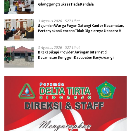
Glonggong Sukses Tiada Kendala
3 Agustus 2026
527 Lihat
Sejumlah Warga Puger Datangi Kantor Kecamatan,
Pertanyakan Rencana Tidak Digelarnya Upacara HUT
RI ke- 81
3 Agustus 2026
527 Lihat
BP3RI Sikapi Provider Jaringan Internet di
Kecamatan Songgon Kabupaten Banyuwangi