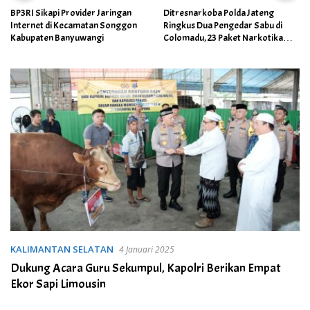
BP3RI Sikapi Provider Jaringan
Ditresnarkoba Polda Jateng
Internet di Kecamatan Songgon
Ringkus Dua Pengedar Sabu di
Kabupaten Banyuwangi
Colomadu, 23 Paket Narkotika
Berhasil Disita
KALIMANTAN SELATAN
4 Januari 2025
Dukung Acara Guru Sekumpul, Kapolri Berikan Empat
Ekor Sapi Limousin