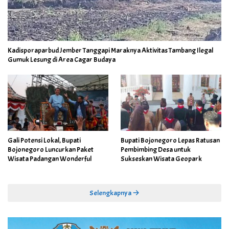
Kadisporaparbud Jember Tanggapi Maraknya Aktivitas Tambang Ilegal
Gumuk Lesung di Area Cagar Budaya
Gali Potensi Lokal, Bupati
Bupati Bojonegoro Lepas Ratusan
Bojonegoro Luncurkan Paket
Pembimbing Desa untuk
Wisata Padangan Wonderful
Sukseskan Wisata Geopark
Selengkapnya