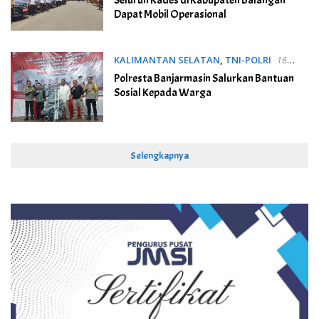
Seluruh Kades di Kabupaten Balangan
Dapat Mobil Operasional
KALIMANTAN SELATAN
,
TNI-POLRI
16
November 2023
Polresta Banjarmasin Salurkan Bantuan
Sosial Kepada Warga
Selengkapnya