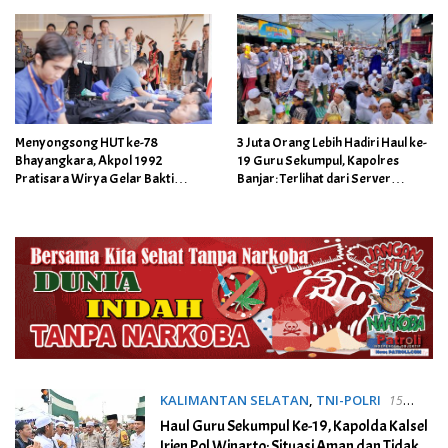
Menyongsong HUT ke-78
3 Juta Orang Lebih Hadiri Haul ke-
Bhayangkara, Akpol 1992
19 Guru Sekumpul, Kapolres
Pratisara Wirya Gelar Bakti
Banjar: Terlihat dari Server
Kesehatan di Kalsel
Seluler Nomor yang Aktif
KALIMANTAN SELATAN
,
TNI-POLRI
15
Januari 2024
Haul Guru Sekumpul Ke-19, Kapolda Kalsel
Irjen Pol Winarto: Situasi Aman dan Tidak