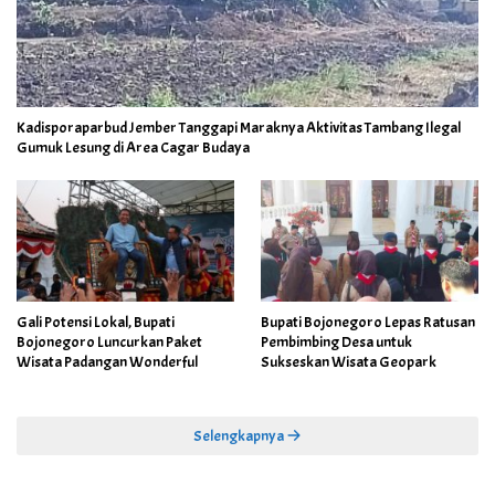
Kadisporaparbud Jember Tanggapi Maraknya Aktivitas Tambang Ilegal
Gumuk Lesung di Area Cagar Budaya
Gali Potensi Lokal, Bupati
Bupati Bojonegoro Lepas Ratusan
Bojonegoro Luncurkan Paket
Pembimbing Desa untuk
Wisata Padangan Wonderful
Sukseskan Wisata Geopark
Selengkapnya