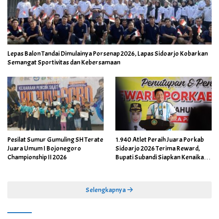
Lepas Balon Tandai Dimulainya Porsenap 2026, Lapas Sidoarjo Kobarkan
Semangat Sportivitas dan Kebersamaan
Pesilat Sumur Gumuling SH Terate
1.940 Atlet Peraih Juara Porkab
Juara Umum I Bojonegoro
Sidoarjo 2026 Terima Reward,
Championship II 2026
Bupati Subandi Siapkan Kenaikan
Bonus Porprov Jatim hingga Rp60
Juta
Selengkapnya