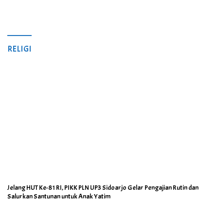
RELIGI
Jelang HUT Ke-81 RI, PIKK PLN UP3 Sidoarjo Gelar Pengajian Rutin dan
Salurkan Santunan untuk Anak Yatim