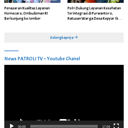
Penasaran Kualitas Layanan
Polri Dukung Layanan Kesehatan
Homecare, Ombudsman RI
Terintegrasi di Purwantoro,
Berkunjung ke Jember
Ratusan Warga Desa Kepyar Ikuti
Skrining Penyakit Gratis
Selengkapnya
News PATROLI TV – Youtube Chanel
Pemutar
Video
00:00
17:04