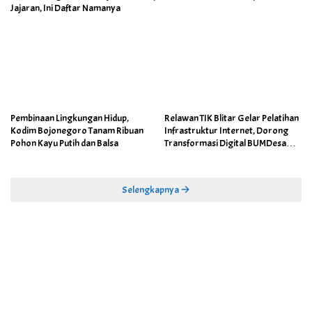
Jajaran, Ini Daftar Namanya
Pembinaan Lingkungan Hidup,
Relawan TIK Blitar Gelar Pelatihan
Kodim Bojonegoro Tanam Ribuan
Infrastruktur Internet, Dorong
Pohon Kayu Putih dan Balsa
Transformasi Digital BUMDesa
dan Pemerintahan Desa
Selengkapnya