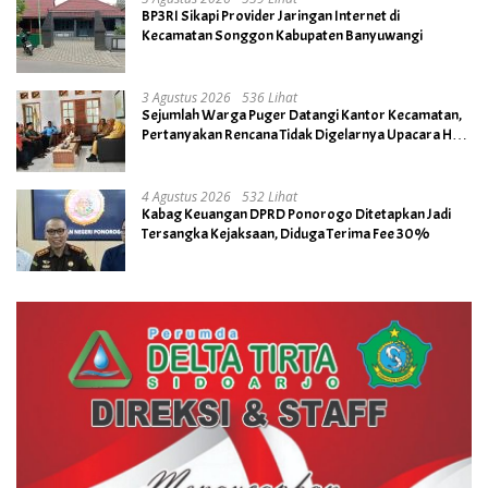
BP3RI Sikapi Provider Jaringan Internet di
Kecamatan Songgon Kabupaten Banyuwangi
3 Agustus 2026
536 Lihat
Sejumlah Warga Puger Datangi Kantor Kecamatan,
Pertanyakan Rencana Tidak Digelarnya Upacara HUT
RI ke- 81
4 Agustus 2026
532 Lihat
Kabag Keuangan DPRD Ponorogo Ditetapkan Jadi
Tersangka Kejaksaan, Diduga Terima Fee 30%