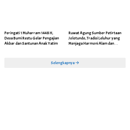
Peringati 1 Muharram 1448 H,
Ruwat Agung Sumber Petirtaan
Desa Bumi Restu Gelar Pengajian
Jolotundo, Tradisi Leluhur yang
Akbar dan Santunan Anak Yatim
Menjaga Harmoni Alam dan
Warisan Sejarah
Selengkapnya