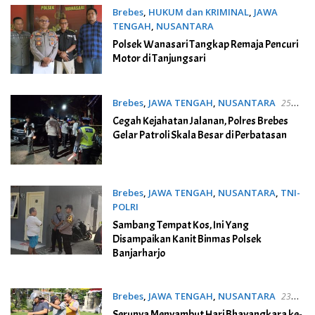
Brebes
,
HUKUM dan KRIMINAL
,
JAWA
TENGAH
,
NUSANTARA
27 Juni 2023
Polsek Wanasari Tangkap Remaja Pencuri
Motor di Tanjungsari
Brebes
,
JAWA TENGAH
,
NUSANTARA
25
Juni 2023
Cegah Kejahatan Jalanan, Polres Brebes
Gelar Patroli Skala Besar di Perbatasan
Brebes
,
JAWA TENGAH
,
NUSANTARA
,
TNI-
POLRI
24 Juni 2023
Sambang Tempat Kos, Ini Yang
Disampaikan Kanit Binmas Polsek
Banjarharjo
Brebes
,
JAWA TENGAH
,
NUSANTARA
23
Juni 2023
Serunya Menyambut Hari Bhayangkara ke-