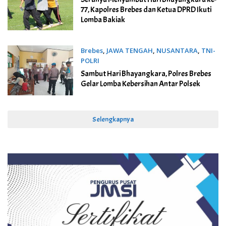
77, Kapolres Brebes dan Ketua DPRD Ikuti
Lomba Bakiak
Brebes
,
JAWA TENGAH
,
NUSANTARA
,
TNI-
POLRI
20 Juni 2023
Sambut Hari Bhayangkara, Polres Brebes
Gelar Lomba Kebersihan Antar Polsek
Selengkapnya