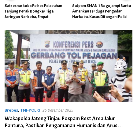
Satresnarkoba Polres Pelabuhan
Satpam SMAN 1 Rogojampi Bantu
Tanjung Perak Bongkar Tiga
Amankan Terduga Pengedar
Jaringan Narkoba, Empat
Narkoba, Kasus Ditangani Polisi
Tersangka Diamankan
Brebes
,
TNI-POLRI
25 Desember 2025
Wakapolda Jateng Tinjau Pospam Rest Area Jalur
Pantura, Pastikan Pengamanan Humanis dan Arus
Nataru Terkendali