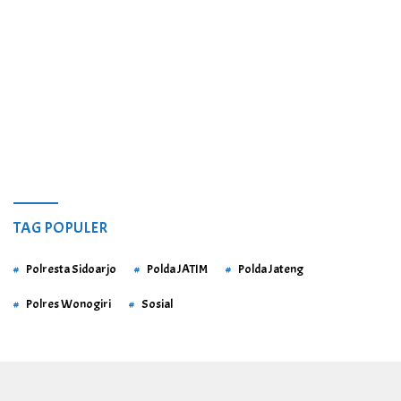
TAG POPULER
Polresta Sidoarjo
Polda JATIM
Polda Jateng
Polres Wonogiri
Sosial