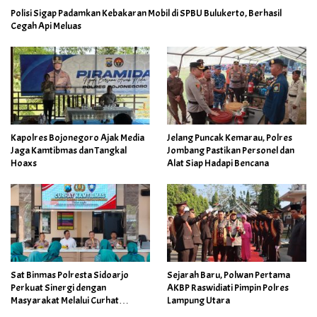
Polisi Sigap Padamkan Kebakaran Mobil di SPBU Bulukerto, Berhasil
Cegah Api Meluas
Kapolres Bojonegoro Ajak Media
Jelang Puncak Kemarau, Polres
Jaga Kamtibmas dan Tangkal
Jombang Pastikan Personel dan
Hoaxs
Alat Siap Hadapi Bencana
Sat Binmas Polresta Sidoarjo
Sejarah Baru, Polwan Pertama
Perkuat Sinergi dengan
AKBP Raswidiati Pimpin Polres
Masyarakat Melalui Curhat
Lampung Utara
Kamtibmas