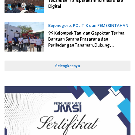
Tekankan Transparansi Informasi di Era
Digital
Bojonegoro
,
POLITIK dan PEMERINTAHAN
22 Juli 2026
99 Kelompok Tani dan Gapoktan Terima
Bantuan Sarana Prasarana dan
Perlindungan Tanaman, Dukung
Ketahanan Pangan
Selengkapnya