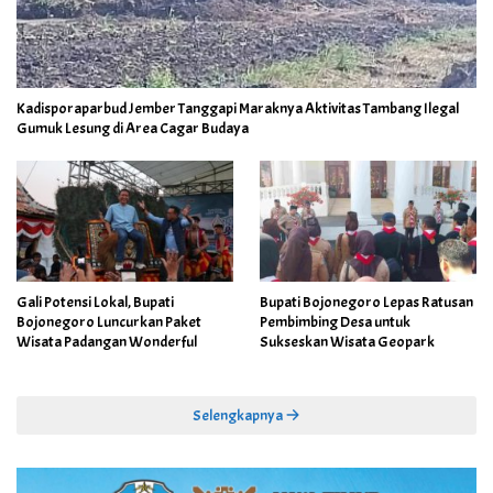
Kadisporaparbud Jember Tanggapi Maraknya Aktivitas Tambang Ilegal
Gumuk Lesung di Area Cagar Budaya
Gali Potensi Lokal, Bupati
Bupati Bojonegoro Lepas Ratusan
Bojonegoro Luncurkan Paket
Pembimbing Desa untuk
Wisata Padangan Wonderful
Sukseskan Wisata Geopark
Selengkapnya