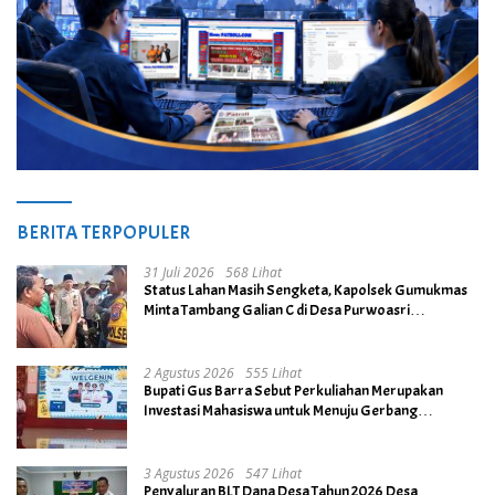
BERITA TERPOPULER
31 Juli 2026
568 Lihat
Status Lahan Masih Sengketa, Kapolsek Gumukmas
Minta Tambang Galian C di Desa Purwoasri
Dihentikan
2 Agustus 2026
555 Lihat
Bupati Gus Barra Sebut Perkuliahan Merupakan
Investasi Mahasiswa untuk Menuju Gerbang
Kesuksesan di Masa Depan
3 Agustus 2026
547 Lihat
Penyaluran BLT Dana Desa Tahun 2026 Desa