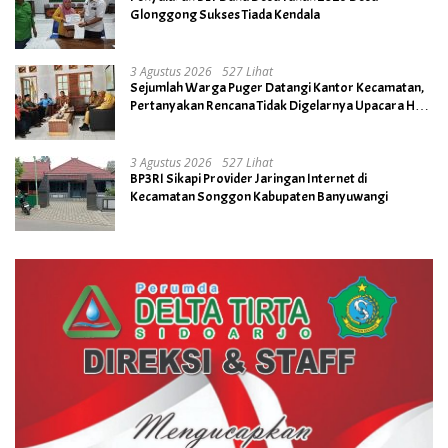
Glonggong Sukses Tiada Kendala
3 Agustus 2026
527 Lihat
Sejumlah Warga Puger Datangi Kantor Kecamatan,
Pertanyakan Rencana Tidak Digelarnya Upacara HUT
RI ke- 81
3 Agustus 2026
527 Lihat
BP3RI Sikapi Provider Jaringan Internet di
Kecamatan Songgon Kabupaten Banyuwangi