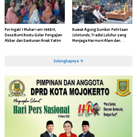
Peringati 1 Muharram 1448 H,
Ruwat Agung Sumber Petirtaan
Desa Bumi Restu Gelar Pengajian
Jolotundo, Tradisi Leluhur yang
Akbar dan Santunan Anak Yatim
Menjaga Harmoni Alam dan
Warisan Sejarah
Selengkapnya