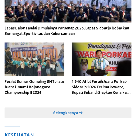
Lepas Balon Tandai Dimulainya Porsenap 2026, Lapas Sidoarjo Kobarkan
Semangat Sportivitas dan Kebersamaan
Pesilat Sumur Gumuling SH Terate
1.940 Atlet Peraih Juara Porkab
Juara Umum I Bojonegoro
Sidoarjo 2026 Terima Reward,
Championship II 2026
Bupati Subandi Siapkan Kenaikan
Bonus Porprov Jatim hingga Rp60
Juta
Selengkapnya
KESEHATAN