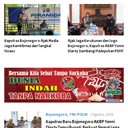
Kapolres Bojonegoro Ajak Media
Ajak Jaga Kerukunan dan Jogo
Jaga Kamtibmas dan Tangkal
Bojonegoro, Kapolres AKBP Yenni
Hoaxs
Diarty Sambangi Padepokan PSHT
Bojonegoro
,
TNI-POLRI
3 Agustus 2026
Kapolres Baru Bojonegoro AKBP Yenni
Diarty Temui Bupati, Perkuat Sinergi Jaga