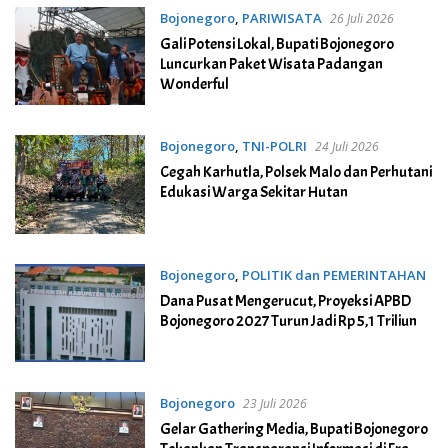
Bojonegoro
,
PARIWISATA
26 Juli 2026
Gali Potensi Lokal, Bupati Bojonegoro
Luncurkan Paket Wisata Padangan
Wonderful
Bojonegoro
,
TNI-POLRI
24 Juli 2026
Cegah Karhutla, Polsek Malo dan Perhutani
Edukasi Warga Sekitar Hutan
Bojonegoro
,
POLITIK dan PEMERINTAHAN
23 Juli 2026
Dana Pusat Mengerucut, Proyeksi APBD
Bojonegoro 2027 Turun Jadi Rp 5,1 Triliun
Bojonegoro
23 Juli 2026
Gelar Gathering Media, Bupati Bojonegoro