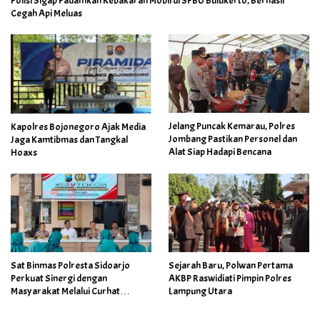
Polisi Sigap Padamkan Kebakaran Mobil di SPBU Bulukerto, Berhasil
Cegah Api Meluas
Jelang Puncak Kemarau, Polres
Kapolres Bojonegoro Ajak Media
Jombang Pastikan Personel dan
Jaga Kamtibmas dan Tangkal
Alat Siap Hadapi Bencana
Hoaxs
Sat Binmas Polresta Sidoarjo
Sejarah Baru, Polwan Pertama
Perkuat Sinergi dengan
AKBP Raswidiati Pimpin Polres
Masyarakat Melalui Curhat
Lampung Utara
Kamtibmas