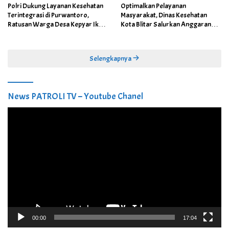
Polri Dukung Layanan Kesehatan
Optimalkan Pelayanan
Terintegrasi di Purwantoro,
Masyarakat, Dinas Kesehatan
Ratusan Warga Desa Kepyar Ikuti
Kota Blitar Salurkan Anggaran
Skrining Penyakit Gratis
DBBCHT Tahun 2026 untuk
Penguatan Puskesmas Kecamatan
Selengkapnya
News PATROLI TV – Youtube Chanel
Pemutar
Video
00:00
17:04