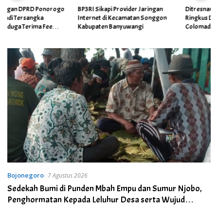
BP3RI Sikapi Provider Jaringan
Ditresnarkoba Polda Jateng
Internet di Kecamatan Songgon
Ringkus Dua Pengedar Sabu di
Kabupaten Banyuwangi
Colomadu, 23 Paket Narkotika
Berhasil Disita
Bojonegoro
7 Agustus 2026
Sedekah Bumi di Punden Mbah Empu dan Sumur Njobo,
Penghormatan Kepada Leluhur Desa serta Wujud
Syukur Warga Desa Growok