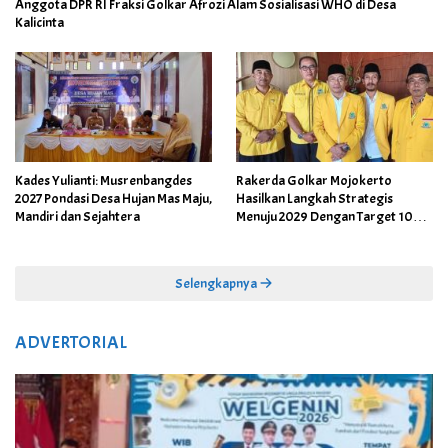
Anggota DPR RI Fraksi Golkar Afrozi Alam Sosialisasi WHO di Desa
Kalicinta
Kades Yulianti: Musrenbangdes
Rakerda Golkar Mojokerto
2027 Pondasi Desa Hujan Mas Maju,
Hasilkan Langkah Strategis
Mandiri dan Sejahtera
Menuju 2029 Dengan Target 10
Kursi Dewan
Selengkapnya
ADVERTORIAL