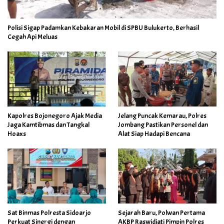
Polisi Sigap Padamkan Kebakaran Mobil di SPBU Bulukerto, Berhasil
Cegah Api Meluas
Kapolres Bojonegoro Ajak Media
Jelang Puncak Kemarau, Polres
Jaga Kamtibmas dan Tangkal
Jombang Pastikan Personel dan
Hoaxs
Alat Siap Hadapi Bencana
Sat Binmas Polresta Sidoarjo
Sejarah Baru, Polwan Pertama
Perkuat Sinergi dengan
AKBP Raswidiati Pimpin Polres