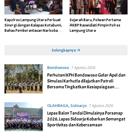
Kapolres Lampung Utara Perkuat
Sejarah Baru, Polwan Pertama
Sinergi dengan Kalapas Kotabumi,
AKBP Raswidiati Pimpin Polres
Bahas Pemberantasan Narkoba
Lampung Utara
dan Pungli
Selengkapnya
Bondowoso
7 Agustus 2026
Perhutani KPH Bondowoso Gelar Apel dan
Simulasi Karhutla dilajutkan Patroli
Bersama Tingkatkan Kesiapsiagaan
Personel
OLAHRAGA
,
Sidoarjo
7 Agustus 2026
Lepas Balon Tandai Dimulainya Porsenap
2026, Lapas Sidoarjo Kobarkan Semangat
Sportivitas dan Kebersamaan