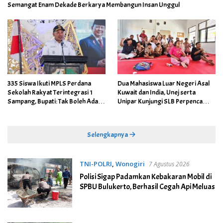
Semangat Enam Dekade Berkarya Membangun Insan Unggul
335 Siswa Ikuti MPLS Perdana
Dua Mahasiswa Luar Negeri Asal
Sekolah Rakyat Terintegrasi 1
Kuwait dan India, Unej serta
Sampang, Bupati: Tak Boleh Ada
Unipar Kunjungi SLB Perpenca
Anak Putus Sekolah Karena
Wuluhan
Kemiskinan
Selengkapnya
TNI-POLRI
,
Wonogiri
7 Agustus 2026
Polisi Sigap Padamkan Kebakaran Mobil di
SPBU Bulukerto, Berhasil Cegah Api Meluas