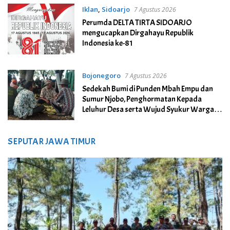
Iklan
,
Sidoarjo
7 Agustus 2026
Perumda DELTA TIRTA SIDOARJO
mengucapkan Dirgahayu Republik
Indonesia ke-81
Bojonegoro
7 Agustus 2026
Sedekah Bumi di Punden Mbah Empu dan
Sumur Njobo, Penghormatan Kepada
Leluhur Desa serta Wujud Syukur Warga
Desa Growok
SEPUTAR JAWA TIMUR