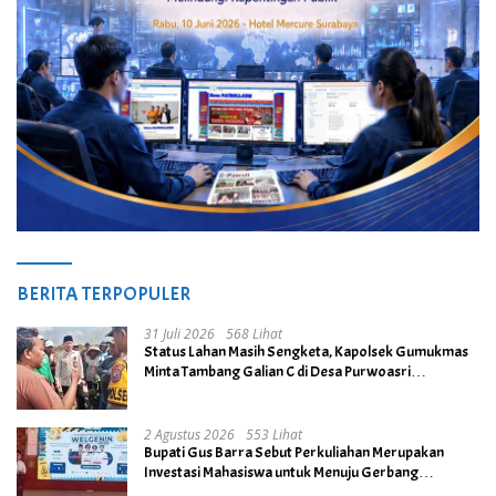
BERITA TERPOPULER
31 Juli 2026
568 Lihat
Status Lahan Masih Sengketa, Kapolsek Gumukmas
Minta Tambang Galian C di Desa Purwoasri
Dihentikan
2 Agustus 2026
553 Lihat
Bupati Gus Barra Sebut Perkuliahan Merupakan
Investasi Mahasiswa untuk Menuju Gerbang
Kesuksesan di Masa Depan