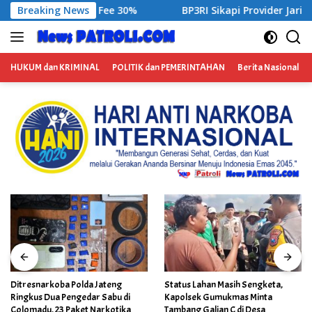
Langsung
ikapi Provider Jaringan Internet di Kecamatan Songgon Kabup
Breaking News
ke
konten
HUKUM dan KRIMINAL
POLITIK dan PEMERINTAHAN
Berita Nasional
Ditresnarkoba Polda Jateng
Status Lahan Masih Sengketa,
Ringkus Dua Pengedar Sabu di
Kapolsek Gumukmas Minta
Colomadu, 23 Paket Narkotika
Tambang Galian C di Desa