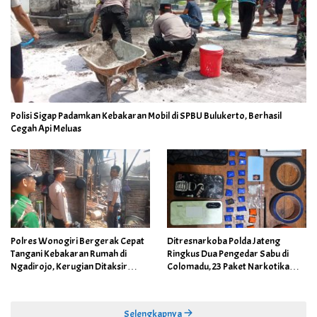
Polisi Sigap Padamkan Kebakaran Mobil di SPBU Bulukerto, Berhasil
Cegah Api Meluas
Polres Wonogiri Bergerak Cepat
Ditresnarkoba Polda Jateng
Tangani Kebakaran Rumah di
Ringkus Dua Pengedar Sabu di
Ngadirojo, Kerugian Ditaksir
Colomadu, 23 Paket Narkotika
Capai Rp100 Juta
Berhasil Disita
Selengkapnya