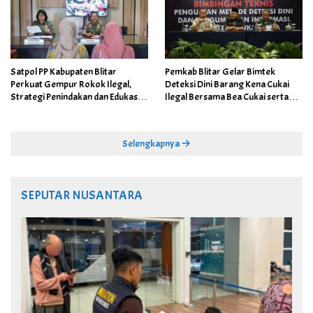
Satpol PP Kabupaten Blitar
Pemkab Blitar Gelar Bimtek
Perkuat Gempur Rokok Ilegal,
Deteksi Dini Barang Kena Cukai
Strategi Penindakan dan Edukasi
Ilegal Bersama Bea Cukai serta
Masyarakat Dioptimalkan Lewat
Kodim 0808
DBHCHT 2026
Selengkapnya
SEPUTAR NUSANTARA