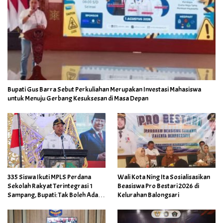
Bupati Gus Barra Sebut Perkuliahan Merupakan Investasi Mahasiswa
untuk Menuju Gerbang Kesuksesan di Masa Depan
335 Siswa Ikuti MPLS Perdana
Wali Kota Ning Ita Sosialisasikan
Sekolah Rakyat Terintegrasi 1
Beasiswa Pro Bestari 2026 di
Sampang, Bupati: Tak Boleh Ada
Kelurahan Balongsari
Anak Putus Sekolah Karena
Kemiskinan