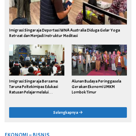
Imigrasi Singaraja Deportasi WNA Australia Diduga Gelar Yoga
Retreat dan Menjadi Instruktur Meditasi
Imigrasi Singaraja Bersama
Alunan Budaya Peringgasela
Taruna Poltekimipas Edukasi
Gerakan Ekonomi UMKM
Ratusan Pelajarmelalui
Lombok Timur
Program Si Raja Cerdas
Selengkapnya
EKONOMI – BISNIS