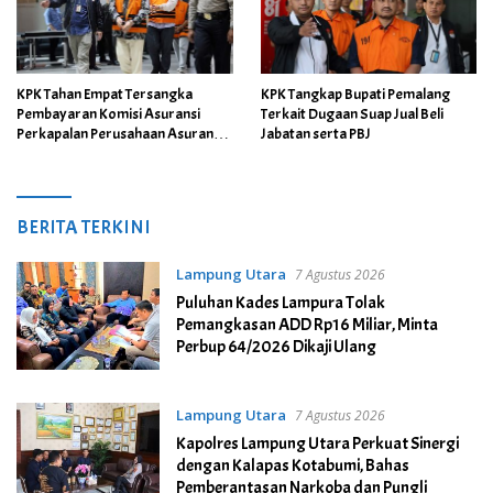
KPK Tahan Empat Tersangka
KPK Tangkap Bupati Pemalang
Pembayaran Komisi Asuransi
Terkait Dugaan Suap Jual Beli
Perkapalan Perusahaan Asuransi
Jabatan serta PBJ
BUMN
Newspatroli.com
BERITA TERKINI
Lampung Utara
7 Agustus 2026
Puluhan Kades Lampura Tolak
Pemangkasan ADD Rp16 Miliar, Minta
Perbup 64/2026 Dikaji Ulang
Lampung Utara
7 Agustus 2026
Kapolres Lampung Utara Perkuat Sinergi
dengan Kalapas Kotabumi, Bahas
Pemberantasan Narkoba dan Pungli