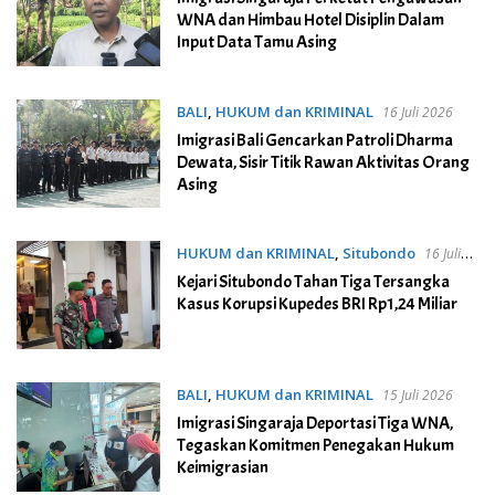
WNA dan Himbau Hotel Disiplin Dalam
Input Data Tamu Asing
BALI
,
HUKUM dan KRIMINAL
16 Juli 2026
Imigrasi Bali Gencarkan Patroli Dharma
Dewata, Sisir Titik Rawan Aktivitas Orang
Asing
HUKUM dan KRIMINAL
,
Situbondo
16 Juli
2026
Kejari Situbondo Tahan Tiga Tersangka
Kasus Korupsi Kupedes BRI Rp1,24 Miliar
BALI
,
HUKUM dan KRIMINAL
15 Juli 2026
Imigrasi Singaraja Deportasi Tiga WNA,
Tegaskan Komitmen Penegakan Hukum
Keimigrasian