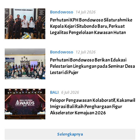
Bondowoso
14 Juli 2026
Perhutani KPH Bondowoso Silaturahmi ke
Kepala Kejari Situbondo Baru, Perkuat
Legalitas Pengelolaan Kawasan Hutan
Bondowoso
12 Juli 2026
Perhutani Bondowoso Berikan Edukasi
Pelestarian Lingkungan pada Seminar Desa
Lestari di Pujer
BALI
6 Juli 2026
Pelopor Pengawasan Kolaboratif, Kakanwil
Imigrasi Bali Raih Penghargaan Figur
Akselerator Kemajuan 2026
Selengkapnya