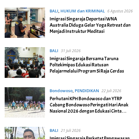
BALI
,
HUKUM dan KRIMINAL
6 Agustus 2026
Imigrasi Singaraja Deportasi WNA
Australia Diduga Gelar Yoga Retreat dan
Menjadi Instruktur Meditasi
BALI
31 Juli 2026
Imigrasi Singaraja Bersama Taruna
Poltekimipas Edukasi Ratusan
Pelajarmelalui Program Si Raja Cerdas
Bondowoso
,
PENDIDIKAN
22 Juli 2026
Perhutani KPH Bondowoso dan YTRP
Cabang Bondowoso Peringati Hari Anak
Nasional 2026 dengan Edukasi Cinta
Hutan di Teduh Glamping
BALI
21 Juli 2026
Imigrasi Singaraja Perketat Pengawasan