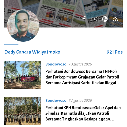
Dedy Candra Widiyatmoko
921 Pos
Bondowoso
7 Agustus 2026
Perhutani Bondowoso Bersama TNI-Polri
dan Forkopimcam Grujugan Gelar Patroli
Bersama Antisipasi Karhutla dan Illegal
Logging
Bondowoso
7 Agustus 2026
Perhutani KPH Bondowoso Gelar Apel dan
Simulasi Karhutla dilajutkan Patroli
Bersama Tingkatkan Kesiapsiagaan
Personel