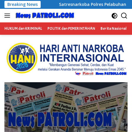
Langsung
uktur Meditasi
Breaking News
Satresnarkoba Polres Pelabuhan Tanju
ke
konten
HUKUM dan KRIMINAL
POLITIK dan PEMERINTAHAN
Berita Nasional