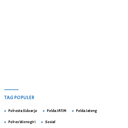
TAG POPULER
Polresta Sidoarjo
Polda JATIM
Polda Jateng
Polres Wonogiri
Sosial