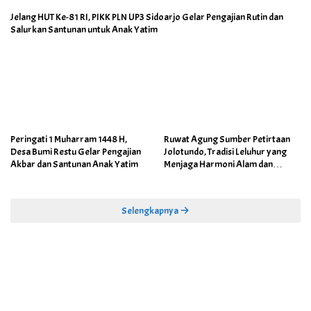
Jelang HUT Ke-81 RI, PIKK PLN UP3 Sidoarjo Gelar Pengajian Rutin dan
Salurkan Santunan untuk Anak Yatim
Peringati 1 Muharram 1448 H,
Ruwat Agung Sumber Petirtaan
Desa Bumi Restu Gelar Pengajian
Jolotundo, Tradisi Leluhur yang
Akbar dan Santunan Anak Yatim
Menjaga Harmoni Alam dan
Warisan Sejarah
Selengkapnya