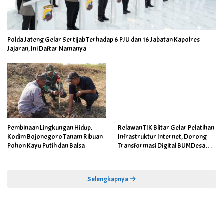
Polda Jateng Gelar Sertijab Terhadap 6 PJU dan 16 Jabatan Kapolres
Jajaran, Ini Daftar Namanya
Pembinaan Lingkungan Hidup,
Relawan TIK Blitar Gelar Pelatihan
Kodim Bojonegoro Tanam Ribuan
Infrastruktur Internet, Dorong
Pohon Kayu Putih dan Balsa
Transformasi Digital BUMDesa
dan Pemerintahan Desa
Selengkapnya