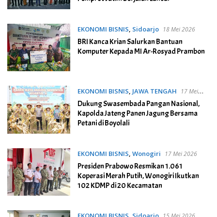
EKONOMI BISNIS
,
Sidoarjo
18 Mei 2026
BRI Kanca Krian Salurkan Bantuan
Komputer Kepada MI Ar-Rosyad Prambon
EKONOMI BISNIS
,
JAWA TENGAH
17 Mei
2026
Dukung Swasembada Pangan Nasional,
Kapolda Jateng Panen Jagung Bersama
Petani di Boyolali
EKONOMI BISNIS
,
Wonogiri
17 Mei 2026
Presiden Prabowo Resmikan 1.061
Koperasi Merah Putih, Wonogiri Ikutkan
102 KDMP di 20 Kecamatan
EKONOMI BISNIS
,
Sidoarjo
15 Mei 2026