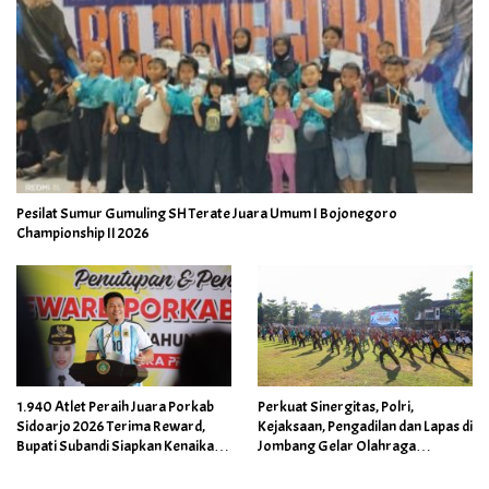
Pesilat Sumur Gumuling SH Terate Juara Umum I Bojonegoro
Championship II 2026
1.940 Atlet Peraih Juara Porkab
Perkuat Sinergitas, Polri,
Sidoarjo 2026 Terima Reward,
Kejaksaan, Pengadilan dan Lapas di
Bupati Subandi Siapkan Kenaikan
Jombang Gelar Olahraga
Bonus Porprov Jatim hingga Rp60
Bersama
Juta