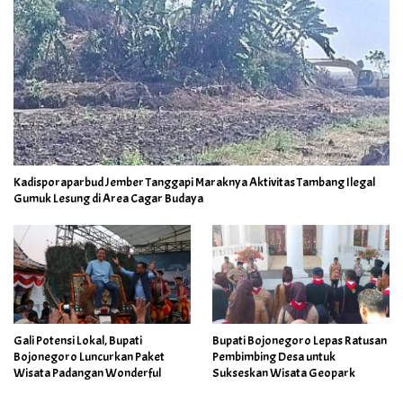
Kadisporaparbud Jember Tanggapi Maraknya Aktivitas Tambang Ilegal
Gumuk Lesung di Area Cagar Budaya
Gali Potensi Lokal, Bupati
Bupati Bojonegoro Lepas Ratusan
Bojonegoro Luncurkan Paket
Pembimbing Desa untuk
Wisata Padangan Wonderful
Sukseskan Wisata Geopark