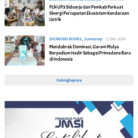
PLN UP3 Sidoarjo dan Pemkab Perkuat
Sinergi Percepatan Ekosistem Kendaraan
Listrik
EKONOMI BISNIS
,
Sumenep
15 Mei 2026
Mendobrak Dominasi, Garam Mulya
Beryodium Hadir Sebagai Primadona Baru
di Indonesia
Selengkapnya