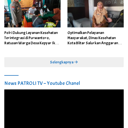
Polri Dukung Layanan Kesehatan
Optimalkan Pelayanan
Terintegrasi di Purwantoro,
Masyarakat, Dinas Kesehatan
Ratusan Warga Desa Kepyar Ikuti
Kota Blitar Salurkan Anggaran
Skrining Penyakit Gratis
DBBCHT Tahun 2026 untuk
Penguatan Puskesmas Kecamatan
Selengkapnya
News PATROLI TV – Youtube Chanel
Pemutar
Video