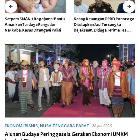
Satpam SMAN 1 Rogojampi Bantu
Kabag Keuangan DPRD Ponorogo
Amankan Terduga Pengedar
Ditetapkan Jadi Tersangka
Narkoba, Kasus Ditangani Polisi
Kejaksaan, Diduga Terima Fee
30%
EKONOMI BISNIS
,
NUSA TENGGARA BARAT
28 Juli 2026
Alunan Budaya Peringgasela Gerakan Ekonomi UMKM