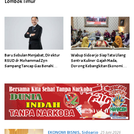
Lombok Timur
Baru Sebulan Menjabat, Direktur
Wabup Sidoarjo Siap Tata Ulang
RSUD dr Mohammad Zyn
Sentra Kuliner Gajah Mada,
Sampang Tancap Gas Benahi
Dorong Kebangkitan Ekonomi
Layanan, Pendapatan Rumah Sakit
Pedagang
Naik Jadi Rp16,3 Miliar
EKONOMI BISNIS
,
Sidoarjo
25 Juni 2026