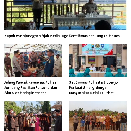
Kapolres Bojonegoro Ajak Media Jaga Kamtibmas dan Tangkal Hoaxs
Jelang Puncak Kemarau, Polres
Sat Binmas Polresta Sidoarjo
Jombang Pastikan Personel dan
Perkuat Sinergi dengan
Alat Siap Hadapi Bencana
Masyarakat Melalui Curhat
Kamtibmas