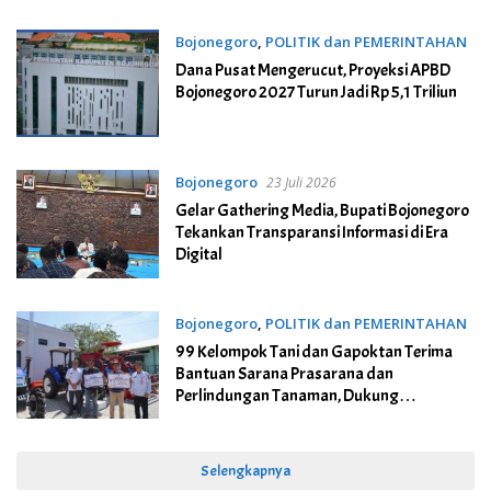
Bojonegoro
,
POLITIK dan PEMERINTAHAN
23 Juli 2026
Dana Pusat Mengerucut, Proyeksi APBD
Bojonegoro 2027 Turun Jadi Rp 5,1 Triliun
Bojonegoro
23 Juli 2026
Gelar Gathering Media, Bupati Bojonegoro
Tekankan Transparansi Informasi di Era
Digital
Bojonegoro
,
POLITIK dan PEMERINTAHAN
22 Juli 2026
99 Kelompok Tani dan Gapoktan Terima
Bantuan Sarana Prasarana dan
Perlindungan Tanaman, Dukung
Ketahanan Pangan
Selengkapnya