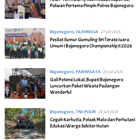
Polwan Pertama Pimpin Polres Bojonegoro
Bojonegoro
,
OLAHRAGA
27 Juli 2026
Pesilat Sumur Gumuling SH Terate Juara
Umum I Bojonegoro Championship II 2026
Bojonegoro
,
PARIWISATA
26 Juli 2026
Gali Potensi Lokal, Bupati Bojonegoro
Luncurkan Paket Wisata Padangan
Wonderful
Bojonegoro
,
TNI-POLRI
24 Juli 2026
Cegah Karhutla, Polsek Malo dan Perhutani
Edukasi Warga Sekitar Hutan