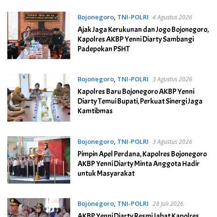
Bojonegoro
,
TNI-POLRI
4 Agustus 2026
Ajak Jaga Kerukunan dan Jogo Bojonegoro,
Kapolres AKBP Yenni Diarty Sambangi
Padepokan PSHT
Bojonegoro
,
TNI-POLRI
3 Agustus 2026
Kapolres Baru Bojonegoro AKBP Yenni
Diarty Temui Bupati, Perkuat Sinergi Jaga
Kamtibmas
Bojonegoro
,
TNI-POLRI
3 Agustus 2026
Pimpin Apel Perdana, Kapolres Bojonegoro
AKBP Yenni Diarty Minta Anggota Hadir
untuk Masyarakat
Bojonegoro
,
TNI-POLRI
28 Juli 2026
AKBP Yenni Diarty Resmi Jabat Kapolres,