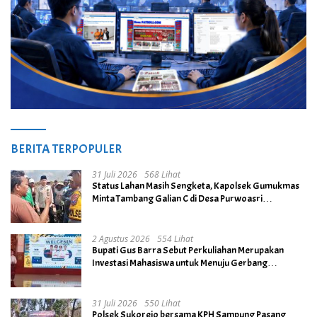
BERITA TERPOPULER
31 Juli 2026
568 Lihat
Status Lahan Masih Sengketa, Kapolsek Gumukmas
Minta Tambang Galian C di Desa Purwoasri
Dihentikan
2 Agustus 2026
554 Lihat
Bupati Gus Barra Sebut Perkuliahan Merupakan
Investasi Mahasiswa untuk Menuju Gerbang
Kesuksesan di Masa Depan
31 Juli 2026
550 Lihat
Polsek Sukorejo bersama KPH Sampung Pasang