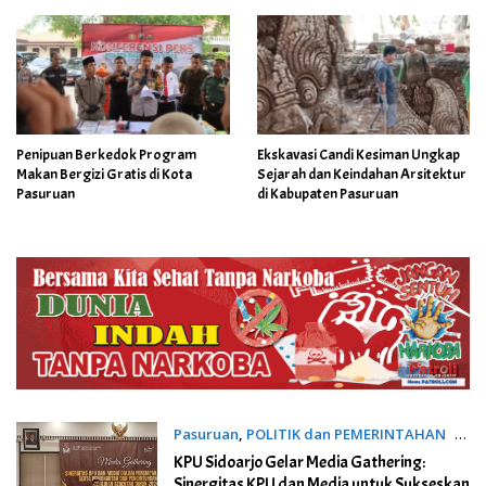
Penipuan Berkedok Program
Ekskavasi Candi Kesiman Ungkap
Makan Bergizi Gratis di Kota
Sejarah dan Keindahan Arsitektur
Pasuruan
di Kabupaten Pasuruan
Pasuruan
,
POLITIK dan PEMERINTAHAN
16
November 2024
KPU Sidoarjo Gelar Media Gathering:
Sinergitas KPU dan Media untuk Sukseskan