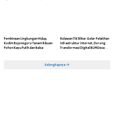
Pembinaan Lingkungan Hidup,
Relawan TIK Blitar Gelar Pelatihan
Kodim Bojonegoro Tanam Ribuan
Infrastruktur Internet, Dorong
Pohon Kayu Putih dan Balsa
Transformasi Digital BUMDesa
dan Pemerintahan Desa
Selengkapnya