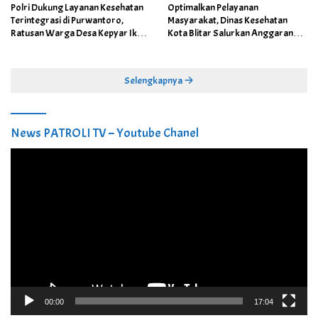
Polri Dukung Layanan Kesehatan
Optimalkan Pelayanan
Terintegrasi di Purwantoro,
Masyarakat, Dinas Kesehatan
Ratusan Warga Desa Kepyar Ikuti
Kota Blitar Salurkan Anggaran
Skrining Penyakit Gratis
DBBCHT Tahun 2026 untuk
Penguatan Puskesmas Kecamatan
Selengkapnya
News PATROLI TV – Youtube Chanel
Pemutar
Video
00:00
17:04