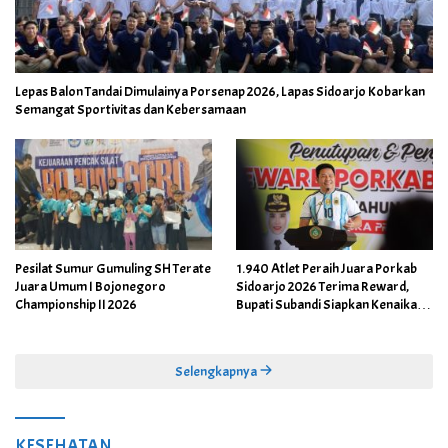
Lepas Balon Tandai Dimulainya Porsenap 2026, Lapas Sidoarjo Kobarkan
Semangat Sportivitas dan Kebersamaan
Pesilat Sumur Gumuling SH Terate
1.940 Atlet Peraih Juara Porkab
Juara Umum I Bojonegoro
Sidoarjo 2026 Terima Reward,
Championship II 2026
Bupati Subandi Siapkan Kenaikan
Bonus Porprov Jatim hingga Rp60
Juta
Selengkapnya
KESEHATAN