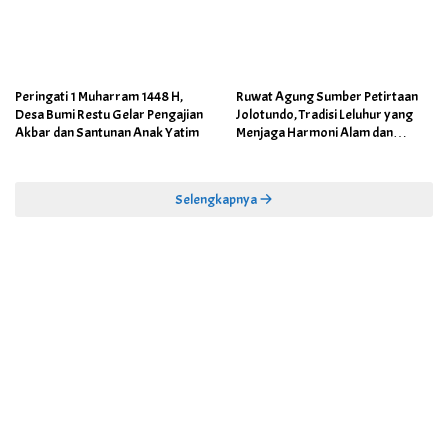
Peringati 1 Muharram 1448 H,
Ruwat Agung Sumber Petirtaan
Desa Bumi Restu Gelar Pengajian
Jolotundo, Tradisi Leluhur yang
Akbar dan Santunan Anak Yatim
Menjaga Harmoni Alam dan
Warisan Sejarah
Selengkapnya