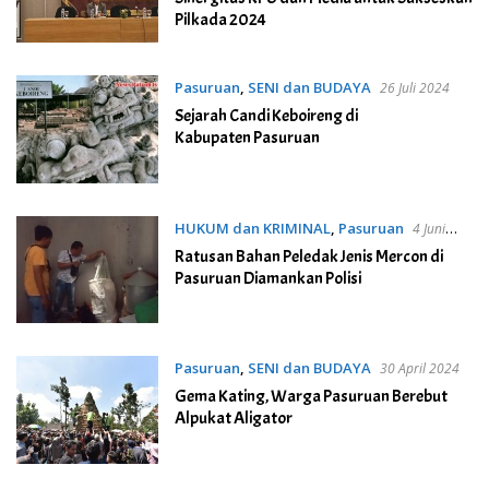
Pilkada 2024
Pasuruan
,
SENI dan BUDAYA
26 Juli 2024
Sejarah Candi Keboireng di
Kabupaten Pasuruan
HUKUM dan KRIMINAL
,
Pasuruan
4 Juni
2024
Ratusan Bahan Peledak Jenis Mercon di
Pasuruan Diamankan Polisi
Pasuruan
,
SENI dan BUDAYA
30 April 2024
Gema Kating, Warga Pasuruan Berebut
Alpukat Aligator