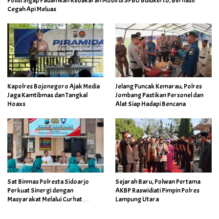
Polisi Sigap Padamkan Kebakaran Mobil di SPBU Bulukerto, Berhasil
Cegah Api Meluas
Kapolres Bojonegoro Ajak Media
Jelang Puncak Kemarau, Polres
Jaga Kamtibmas dan Tangkal
Jombang Pastikan Personel dan
Hoaxs
Alat Siap Hadapi Bencana
Sat Binmas Polresta Sidoarjo
Sejarah Baru, Polwan Pertama
Perkuat Sinergi dengan
AKBP Raswidiati Pimpin Polres
Masyarakat Melalui Curhat
Lampung Utara
Kamtibmas