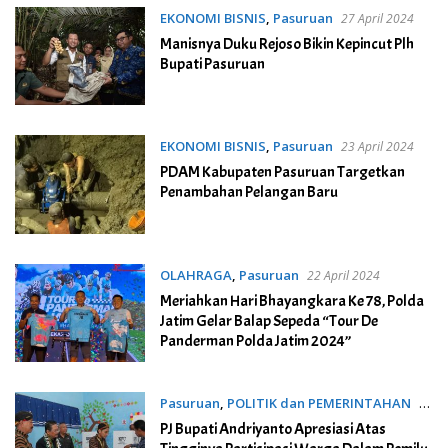
EKONOMI BISNIS
,
Pasuruan
27 April 2024
Manisnya Duku Rejoso Bikin Kepincut Plh
Bupati Pasuruan
EKONOMI BISNIS
,
Pasuruan
23 April 2024
PDAM Kabupaten Pasuruan Targetkan
Penambahan Pelangan Baru
OLAHRAGA
,
Pasuruan
22 April 2024
Meriahkan Hari Bhayangkara Ke 78, Polda
Jatim Gelar Balap Sepeda “Tour De
Panderman Polda Jatim 2024”
Pasuruan
,
POLITIK dan PEMERINTAHAN
16
Februari 2024
PJ Bupati Andriyanto Apresiasi Atas