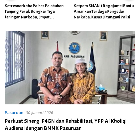
Satresnarkoba Polres Pelabuhan
Satpam SMAN 1 Rogojampi Bantu
Tanjung Perak Bongkar Tiga
Amankan Terduga Pengedar
Jaringan Narkoba, Empat
Narkoba, Kasus Ditangani Polisi
Tersangka Diamankan
Pasuruan
30 Januari 2026
Perkuat Sinergi P4GN dan Rehabilitasi, YPP Al Kholiqi
Audiensi dengan BNNK Pasuruan