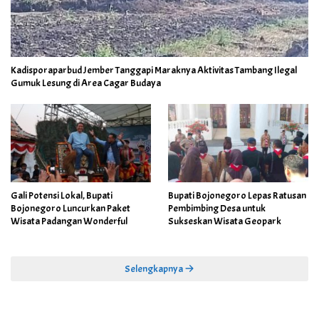
Kadisporaparbud Jember Tanggapi Maraknya Aktivitas Tambang Ilegal
Gumuk Lesung di Area Cagar Budaya
Gali Potensi Lokal, Bupati
Bupati Bojonegoro Lepas Ratusan
Bojonegoro Luncurkan Paket
Pembimbing Desa untuk
Wisata Padangan Wonderful
Sukseskan Wisata Geopark
Selengkapnya