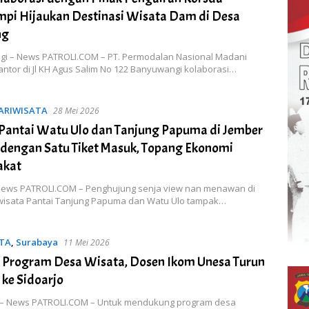
pi Hijaukan Destinasi Wisata Dam di Desa
ng
i – News PATROLI.COM – PT. Permodalan Nasional Madani
ntor di Jl KH Agus Salim No 122 Banyuwangi kolaborasi…
ARIWISATA
28 Mei 2026
 Pantai Watu Ulo dan Tanjung Papuma di Jember
 dengan Satu Tiket Masuk, Topang Ekonomi
akat
News PATROLI.COM – Penghujung senja view nan menawan di
isata Pantai Tanjung Papuma dan Watu Ulo tampak…
TA
,
Surabaya
11 Mei 2026
Program Desa Wisata, Dosen Ikom Unesa Turun
ke Sidoarjo
– News PATROLI.COM – Untuk mendukung program desa