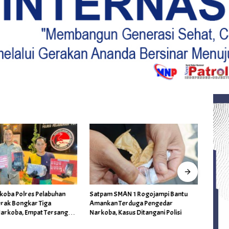
AN 1 Rogojampi Bantu
Kabag Keuangan DPRD Ponorogo
BP3RI 
Terduga Pengedar
Ditetapkan Jadi Tersangka
Inter
asus Ditangani Polisi
Kejaksaan, Diduga Terima Fee 30%
Kabup