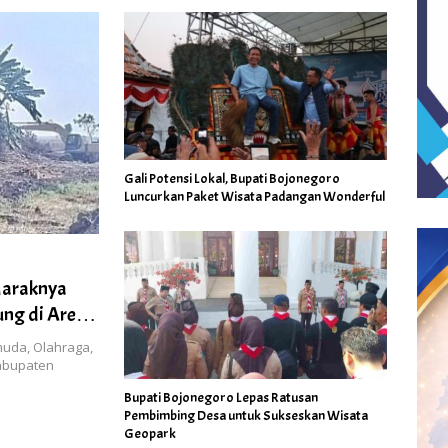
Gali Potensi Lokal, Bupati Bojonegoro
Luncurkan Paket Wisata Padangan Wonderful
Maraknya
ung di Area
uda, Olahraga,
Kabupaten
Bupati Bojonegoro Lepas Ratusan
Pembimbing Desa untuk Sukseskan Wisata
Geopark