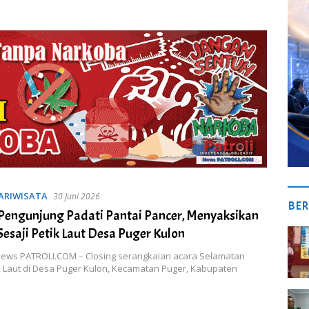
ARIWISATA
30 Juni 2026
BER
Pengunjung Padati Pantai Pancer, Menyaksikan
Sesaji Petik Laut Desa Puger Kulon
News PATROLI.COM – Closing serangkaian acara Selamatan
k Laut di Desa Puger Kulon, Kecamatan Puger, Kabupaten