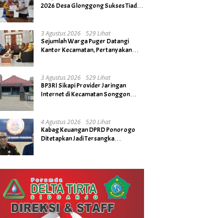
2026 Desa Glonggong Sukses Tiada
Kendala
3 Agustus 2026
529 Lihat
Sejumlah Warga Puger Datangi
Kantor Kecamatan, Pertanyakan
Rencana Tidak Digelarnya Upacara
HUT RI ke- 81
3 Agustus 2026
529 Lihat
BP3RI Sikapi Provider Jaringan
Internet di Kecamatan Songgon
Kabupaten Banyuwangi
4 Agustus 2026
520 Lihat
Kabag Keuangan DPRD Ponorogo
Ditetapkan Jadi Tersangka
Kejaksaan, Diduga Terima Fee 30%