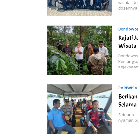
wisata, U
dosennya
Bondowo
Kajati 
Wisata
Bondowoso
Pemangkua
Kejaksaan
PARIWISA
Berikan
Selama 
Sidoarjo 
nyaman ba
…