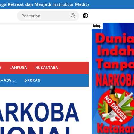
tur Meditasi
Satresnarkoba Polres Pelabuhan Tanjung 
tutup
H
LAMPURA
NUSANTARA
 – ADV
E-KORAN