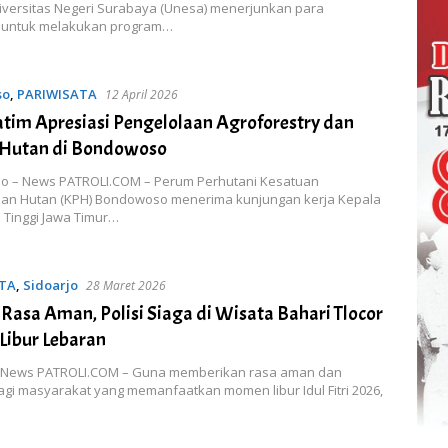
niversitas Negeri Surabaya (Unesa) menerjunkan para
 untuk melakukan program…
so
,
PARIWISATA
12 April 2026
Jatim Apresiasi Pengelolaan Agroforestry dan
 Hutan di Bondowoso
 – News PATROLI.COM – Perum Perhutani Kesatuan
n Hutan (KPH) Bondowoso menerima kunjungan kerja Kepala
 Tinggi Jawa Timur…
TA
,
Sidoarjo
28 Maret 2026
 Rasa Aman, Polisi Siaga di Wisata Bahari Tlocor
Libur Lebaran
– News PATROLI.COM – Guna memberikan rasa aman dan
gi masyarakat yang memanfaatkan momen libur Idul Fitri 2026,