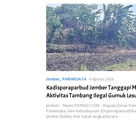
Jember
,
PARIWISATA
4 Agustus 2026
Kadisporaparbud Jember Tanggapi 
Aktivitas Tambang Ilegal Gumuk Les
Cagar Budaya
Jember – News PATROLI.COM – Kepala Dinas Pem
Pariwisata, dan Kebudayaan (Disporaparbud) 
Jember Bobby Arie Sandi angkat bicara…