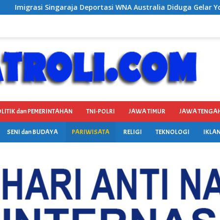
i WNA Australia Diduga Gelar Yoga Retreat dan Menjadi Instruk
LITIK dan PEMERINTAHAN
TNI-POLRI
JAWA TIMUR
JAWA TENGA
SENI dan BUDAYA
PARIWISATA
RELIGI
TEKNOLOGI
IKLAN