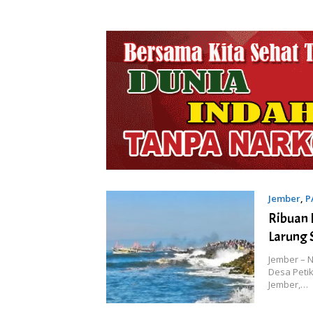
Jember
,
P
Ribuan 
Larung 
Jember – 
Desa Peti
Jember,…