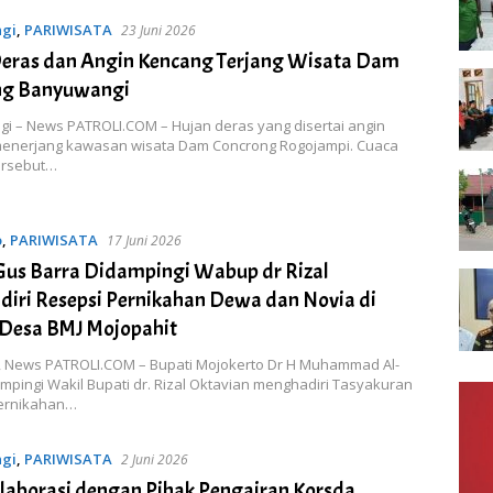
gi
,
PARIWISATA
23 Juni 2026
eras dan Angin Kencang Terjang Wisata Dam
ng Banyuwangi
i – News PATROLI.COM – Hujan deras yang disertai angin
enerjang kawasan wisata Dam Concrong Rogojampi. Cuaca
ersebut…
o
,
PARIWISATA
17 Juni 2026
Gus Barra Didampingi Wabup dr Rizal
iri Resepsi Pernikahan Dewa dan Novia di
Desa BMJ Mojopahit
, News PATROLI.COM – Bupati Mojokerto Dr H Muhammad Al-
mpingi Wakil Bupati dr. Rizal Oktavian menghadiri Tasyakuran
ernikahan…
gi
,
PARIWISATA
2 Juni 2026
aborasi dengan Pihak Pengairan Korsda