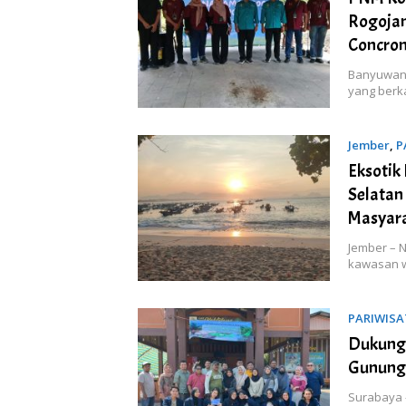
Rogojam
Concro
Banyuwang
yang berka
Jember
,
P
Eksotik
Selatan
Masyar
Jember – 
kawasan w
PARIWISA
Dukung 
Gunung 
Surabaya 