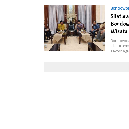
Bondowo
Silatur
Bondow
Wisata
Bondowoso
silaturah
sektor agr