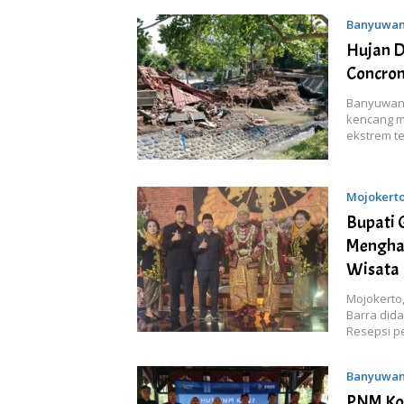
Banyuwan
Hujan D
Concro
Banyuwang
kencang m
ekstrem t
Mojokert
Bupati 
Menghad
Wisata 
Mojokerto
Barra dida
Resepsi p
Banyuwan
PNM Kol