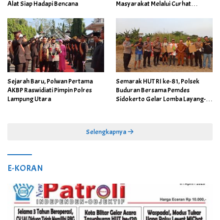
Alat Siap Hadapi Bencana
Masyarakat Melalui Curhat
Kamtibmas
Sejarah Baru, Polwan Pertama
Semarak HUT RI ke-81, Polsek
AKBP Raswidiati Pimpin Polres
Buduran Bersama Pemdes
Lampung Utara
Sidokerto Gelar Lomba Layang-
Layang
Selengkapnya
E-KORAN