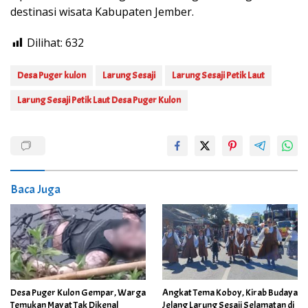
destinasi wisata Kabupaten Jember.
Dilihat:
632
Desa Puger kulon
Larung Sesaji
Larung Sesaji Petik Laut
Larung Sesaji Petik Laut Desa Puger Kulon
Baca Juga
Desa Puger Kulon Gempar, Warga
Angkat Tema Koboy, Kirab Budaya
Temukan Mayat Tak Dikenal
Jelang Larung Sesaji Selamatan di