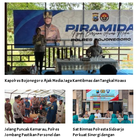
Kapolres Bojonegoro Ajak Media Jaga Kamtibmas dan Tangkal Hoaxs
Jelang Puncak Kemarau, Polres
Sat Binmas Polresta Sidoarjo
Jombang Pastikan Personel dan
Perkuat Sinergi dengan