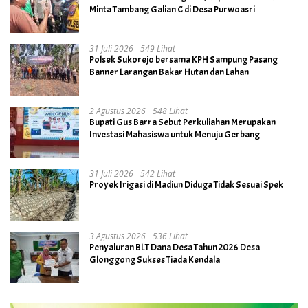
Minta Tambang Galian C di Desa Purwoasri
Dihentikan
31 Juli 2026
549 Lihat
Polsek Sukorejo bersama KPH Sampung Pasang
Banner Larangan Bakar Hutan dan Lahan
2 Agustus 2026
548 Lihat
Bupati Gus Barra Sebut Perkuliahan Merupakan
Investasi Mahasiswa untuk Menuju Gerbang
Kesuksesan di Masa Depan
31 Juli 2026
542 Lihat
Proyek Irigasi di Madiun Diduga Tidak Sesuai Spek
3 Agustus 2026
536 Lihat
Penyaluran BLT Dana Desa Tahun 2026 Desa
Glonggong Sukses Tiada Kendala