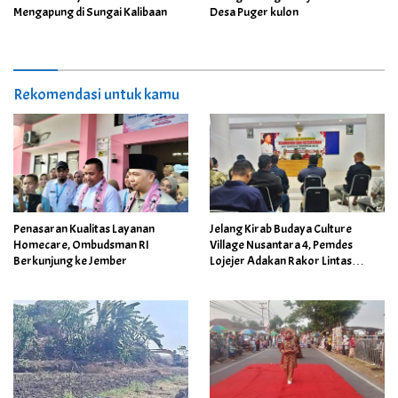
Mengapung di Sungai Kalibaan
Desa Puger kulon
Rekomendasi untuk kamu
Penasaran Kualitas Layanan
Jelang Kirab Budaya Culture
Homecare, Ombudsman RI
Village Nusantara 4, Pemdes
Berkunjung ke Jember
Lojejer Adakan Rakor Lintas
Sektor