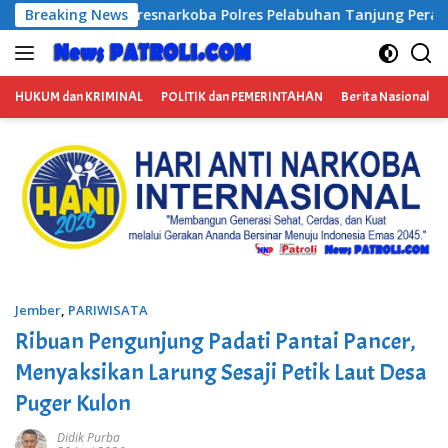
Langsung
Pelabuhan Tanjung Perak Bongkar Tiga Jaringan Narkoba, Emp
Breaking News
ke
konten
HUKUM dan KRIMINAL
POLITIK dan PEMERINTAHAN
Berita Nasional
Jember
,
PARIWISATA
Ribuan Pengunjung Padati Pantai Pancer,
Menyaksikan Larung Sesaji Petik Laut Desa
Puger Kulon
Didik Purba