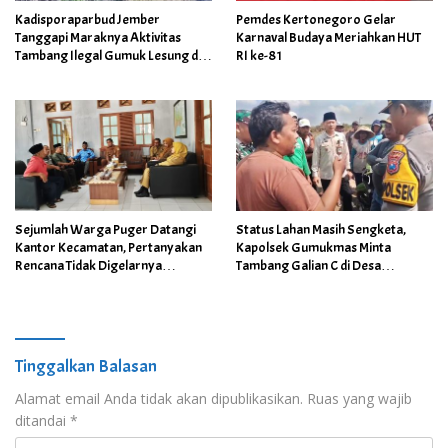
Kadisporaparbud Jember
Pemdes Kertonegoro Gelar
Tanggapi Maraknya Aktivitas
Karnaval Budaya Meriahkan HUT
Tambang Ilegal Gumuk Lesung di
RI ke-81
Area Cagar Budaya
Sejumlah Warga Puger Datangi
Status Lahan Masih Sengketa,
Kantor Kecamatan, Pertanyakan
Kapolsek Gumukmas Minta
Rencana Tidak Digelarnya
Tambang Galian C di Desa
Upacara HUT RI ke- 81
Purwoasri Dihentikan
Tinggalkan Balasan
Alamat email Anda tidak akan dipublikasikan.
Ruas yang wajib
ditandai
*