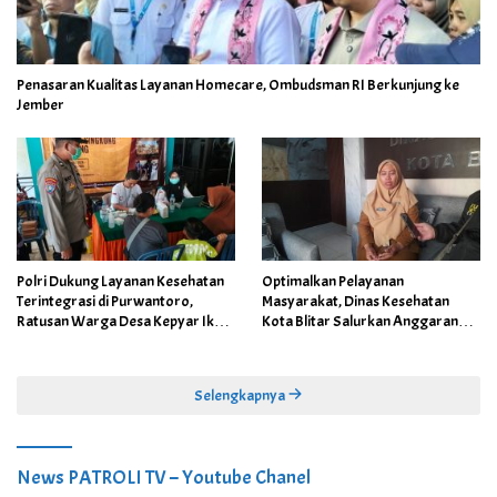
Penasaran Kualitas Layanan Homecare, Ombudsman RI Berkunjung ke
Jember
Polri Dukung Layanan Kesehatan
Optimalkan Pelayanan
Terintegrasi di Purwantoro,
Masyarakat, Dinas Kesehatan
Ratusan Warga Desa Kepyar Ikuti
Kota Blitar Salurkan Anggaran
Skrining Penyakit Gratis
DBBCHT Tahun 2026 untuk
Penguatan Puskesmas Kecamatan
Selengkapnya
News PATROLI TV – Youtube Chanel