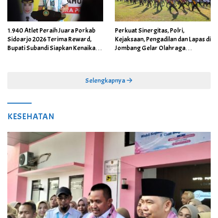
1.940 Atlet Peraih Juara Porkab
Perkuat Sinergitas, Polri,
Sidoarjo 2026 Terima Reward,
Kejaksaan, Pengadilan dan Lapas di
Bupati Subandi Siapkan Kenaikan
Jombang Gelar Olahraga
Bonus Porprov Jatim hingga Rp60
Bersama
Juta
Selengkapnya
KESEHATAN