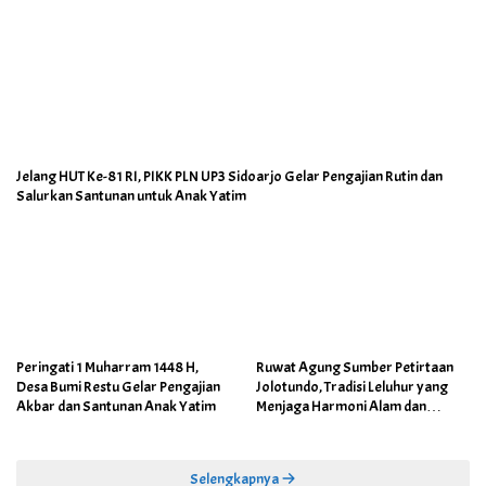
Jelang HUT Ke-81 RI, PIKK PLN UP3 Sidoarjo Gelar Pengajian Rutin dan
Salurkan Santunan untuk Anak Yatim
Peringati 1 Muharram 1448 H,
Ruwat Agung Sumber Petirtaan
Desa Bumi Restu Gelar Pengajian
Jolotundo, Tradisi Leluhur yang
Akbar dan Santunan Anak Yatim
Menjaga Harmoni Alam dan
Warisan Sejarah
Selengkapnya