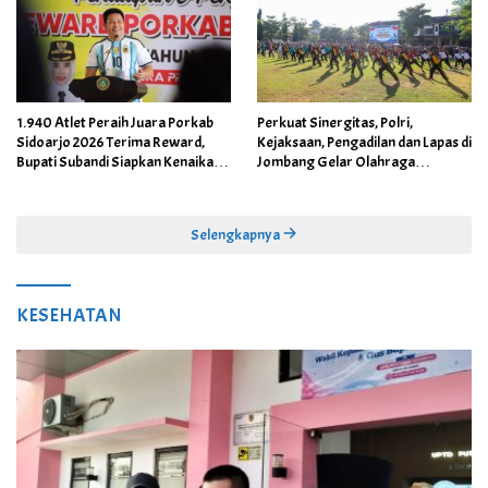
1.940 Atlet Peraih Juara Porkab
Perkuat Sinergitas, Polri,
Sidoarjo 2026 Terima Reward,
Kejaksaan, Pengadilan dan Lapas di
Bupati Subandi Siapkan Kenaikan
Jombang Gelar Olahraga
Bonus Porprov Jatim hingga Rp60
Bersama
Juta
Selengkapnya
KESEHATAN