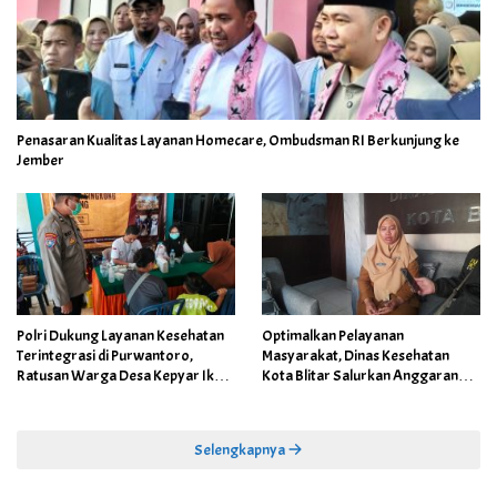
Penasaran Kualitas Layanan Homecare, Ombudsman RI Berkunjung ke
Jember
Polri Dukung Layanan Kesehatan
Optimalkan Pelayanan
Terintegrasi di Purwantoro,
Masyarakat, Dinas Kesehatan
Ratusan Warga Desa Kepyar Ikuti
Kota Blitar Salurkan Anggaran
Skrining Penyakit Gratis
DBBCHT Tahun 2026 untuk
Penguatan Puskesmas Kecamatan
Selengkapnya