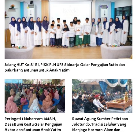
Jelang HUT Ke-81 RI, PIKK PLN UP3 Sidoarjo Gelar Pengajian Rutin dan
Salurkan Santunan untuk Anak Yatim
Peringati 1 Muharram 1448 H,
Ruwat Agung Sumber Petirtaan
Desa Bumi Restu Gelar Pengajian
Jolotundo, Tradisi Leluhur yang
Akbar dan Santunan Anak Yatim
Menjaga Harmoni Alam dan
Warisan Sejarah