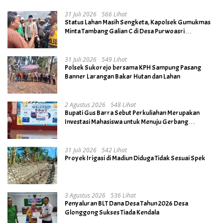
31 Juli 2026
566 Lihat
Status Lahan Masih Sengketa, Kapolsek Gumukmas
Minta Tambang Galian C di Desa Purwoasri
Dihentikan
31 Juli 2026
549 Lihat
Polsek Sukorejo bersama KPH Sampung Pasang
Banner Larangan Bakar Hutan dan Lahan
2 Agustus 2026
548 Lihat
Bupati Gus Barra Sebut Perkuliahan Merupakan
Investasi Mahasiswa untuk Menuju Gerbang
Kesuksesan di Masa Depan
31 Juli 2026
542 Lihat
Proyek Irigasi di Madiun Diduga Tidak Sesuai Spek
3 Agustus 2026
536 Lihat
Penyaluran BLT Dana Desa Tahun 2026 Desa
Glonggong Sukses Tiada Kendala