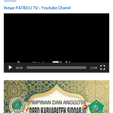
News PATROLI TV – Youtube Chanel
Pemutar
Video
00:00
17:04