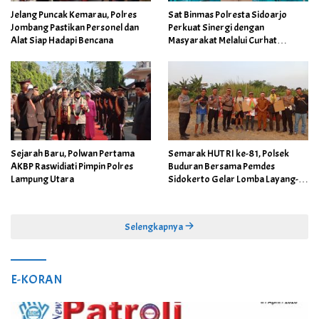
Jelang Puncak Kemarau, Polres
Sat Binmas Polresta Sidoarjo
Jombang Pastikan Personel dan
Perkuat Sinergi dengan
Alat Siap Hadapi Bencana
Masyarakat Melalui Curhat
Kamtibmas
Sejarah Baru, Polwan Pertama
Semarak HUT RI ke-81, Polsek
AKBP Raswidiati Pimpin Polres
Buduran Bersama Pemdes
Lampung Utara
Sidokerto Gelar Lomba Layang-
Layang
Selengkapnya
E-KORAN