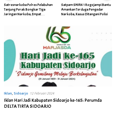
Satpam SMAN 1 Rogojampi Bantu
Kabag Keuangan DPRD Ponorogo
Amankan Terduga Pengedar
Ditetapkan Jadi Tersangka
Narkoba, Kasus Ditangani Polisi
Kejaksaan, Diduga Terima Fee
30%
Iklan
,
Sidoarjo
12 Februari 2024
Iklan Hari Jadi Kabupaten Sidoarjo ke-165: Perumda
DELTA TIRTA SIDOARJO