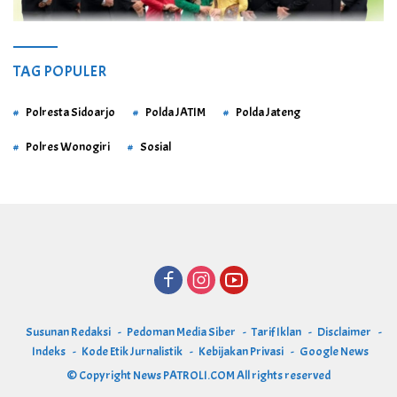
TAG POPULER
Polresta Sidoarjo
Polda JATIM
Polda Jateng
Polres Wonogiri
Sosial
Susunan Redaksi
Pedoman Media Siber
Tarif Iklan
Disclaimer
Indeks
Kode Etik Jurnalistik
Kebijakan Privasi
Google News
© Copyright
News PATROLI.COM
All rights reserved