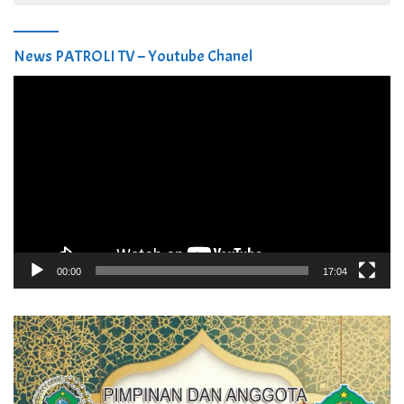
News PATROLI TV – Youtube Chanel
Pemutar
Video
00:00
17:04