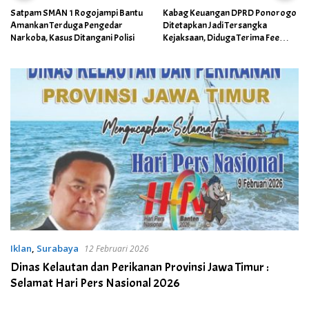
Satpam SMAN 1 Rogojampi Bantu
Kabag Keuangan DPRD Ponorogo
Amankan Terduga Pengedar
Ditetapkan Jadi Tersangka
Narkoba, Kasus Ditangani Polisi
Kejaksaan, Diduga Terima Fee
30%
Iklan
,
Surabaya
12 Februari 2026
Dinas Kelautan dan Perikanan Provinsi Jawa Timur :
Selamat Hari Pers Nasional 2026