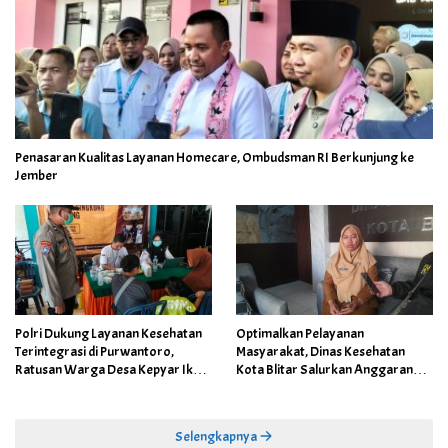
Penasaran Kualitas Layanan Homecare, Ombudsman RI Berkunjung ke
Jember
Polri Dukung Layanan Kesehatan
Optimalkan Pelayanan
Terintegrasi di Purwantoro,
Masyarakat, Dinas Kesehatan
Ratusan Warga Desa Kepyar Ikuti
Kota Blitar Salurkan Anggaran
Skrining Penyakit Gratis
DBBCHT Tahun 2026 untuk
Penguatan Puskesmas Kecamatan
Selengkapnya