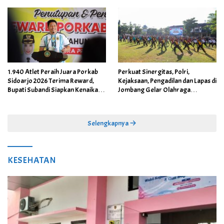
1.940 Atlet Peraih Juara Porkab
Perkuat Sinergitas, Polri,
Sidoarjo 2026 Terima Reward,
Kejaksaan, Pengadilan dan Lapas di
Bupati Subandi Siapkan Kenaikan
Jombang Gelar Olahraga
Bonus Porprov Jatim hingga Rp60
Bersama
Juta
Selengkapnya
KESEHATAN