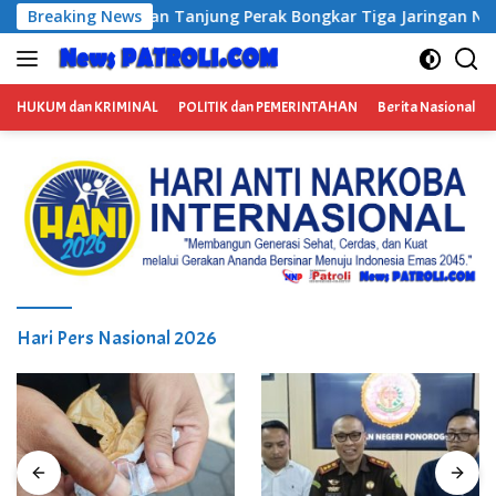
Langsung
ngkar Tiga Jaringan Narkoba, Empat Tersangka Diamankan
Breaking News
ke
konten
HUKUM dan KRIMINAL
POLITIK dan PEMERINTAHAN
Berita Nasional
Hari Pers Nasional 2026