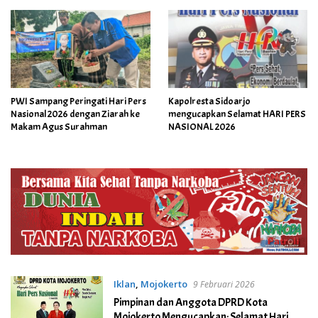
PWI Sampang Peringati Hari Pers
Kapolresta Sidoarjo
Nasional 2026 dengan Ziarah ke
mengucapkan Selamat HARI PERS
Makam Agus Surahman
NASIONAL 2026
Iklan
,
Mojokerto
9 Februari 2026
Pimpinan dan Anggota DPRD Kota
Mojokerto Mengucapkan: Selamat Hari