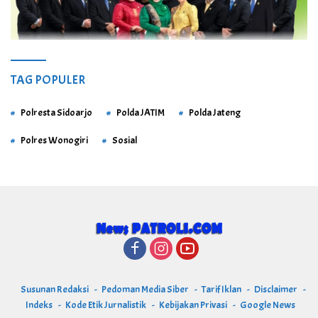
TAG POPULER
Polresta Sidoarjo
Polda JATIM
Polda Jateng
Polres Wonogiri
Sosial
Susunan Redaksi
Pedoman Media Siber
Tarif Iklan
Disclaimer
Indeks
Kode Etik Jurnalistik
Kebijakan Privasi
Google News