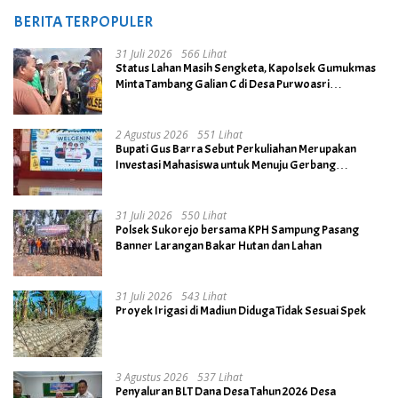
BERITA TERPOPULER
31 Juli 2026
566 Lihat
Status Lahan Masih Sengketa, Kapolsek Gumukmas
Minta Tambang Galian C di Desa Purwoasri
Dihentikan
2 Agustus 2026
551 Lihat
Bupati Gus Barra Sebut Perkuliahan Merupakan
Investasi Mahasiswa untuk Menuju Gerbang
Kesuksesan di Masa Depan
31 Juli 2026
550 Lihat
Polsek Sukorejo bersama KPH Sampung Pasang
Banner Larangan Bakar Hutan dan Lahan
31 Juli 2026
543 Lihat
Proyek Irigasi di Madiun Diduga Tidak Sesuai Spek
3 Agustus 2026
537 Lihat
Penyaluran BLT Dana Desa Tahun 2026 Desa