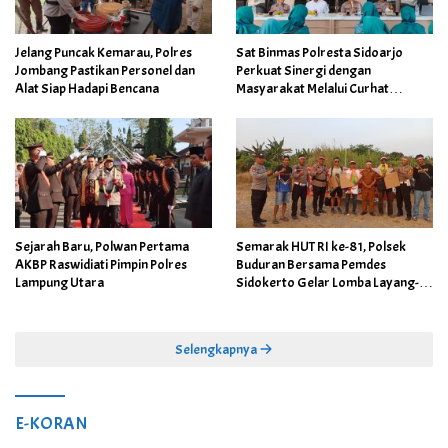
Jelang Puncak Kemarau, Polres
Sat Binmas Polresta Sidoarjo
Jombang Pastikan Personel dan
Perkuat Sinergi dengan
Alat Siap Hadapi Bencana
Masyarakat Melalui Curhat
Kamtibmas
Sejarah Baru, Polwan Pertama
Semarak HUT RI ke-81, Polsek
AKBP Raswidiati Pimpin Polres
Buduran Bersama Pemdes
Lampung Utara
Sidokerto Gelar Lomba Layang-
Layang
Selengkapnya
E-KORAN