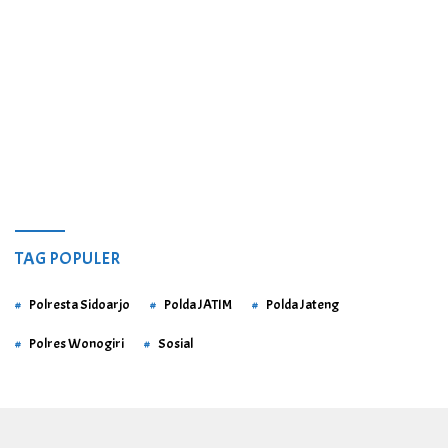
TAG POPULER
Polresta Sidoarjo
Polda JATIM
Polda Jateng
Polres Wonogiri
Sosial