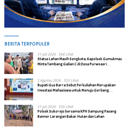
BERITA TERPOPULER
31 Juli 2026
568 Lihat
Status Lahan Masih Sengketa, Kapolsek Gumukmas
Minta Tambang Galian C di Desa Purwoasri
Dihentikan
2 Agustus 2026
553 Lihat
Bupati Gus Barra Sebut Perkuliahan Merupakan
Investasi Mahasiswa untuk Menuju Gerbang
Kesuksesan di Masa Depan
31 Juli 2026
550 Lihat
Polsek Sukorejo bersama KPH Sampung Pasang
Banner Larangan Bakar Hutan dan Lahan