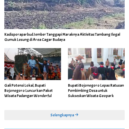
Kadisporaparbud Jember Tanggapi Maraknya Aktivitas Tambang Ilegal
Gumuk Lesung di Area Cagar Budaya
Gali Potensi Lokal, Bupati
Bupati Bojonegoro Lepas Ratusan
Bojonegoro Luncurkan Paket
Pembimbing Desa untuk
Wisata Padangan Wonderful
Sukseskan Wisata Geopark
Selengkapnya