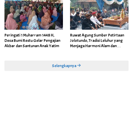
Peringati 1 Muharram 1448 H,
Ruwat Agung Sumber Petirtaan
Desa Bumi Restu Gelar Pengajian
Jolotundo, Tradisi Leluhur yang
Akbar dan Santunan Anak Yatim
Menjaga Harmoni Alam dan
Warisan Sejarah
Selengkapnya