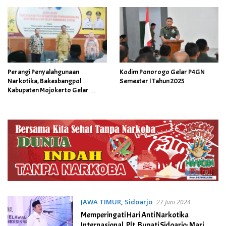
Perangi Penyalahgunaan
Kodim Ponorogo Gelar P4GN
Narkotika, Bakesbangpol
Semester I Tahun 2025
Kabupaten Mojokerto Gelar
Sosialisasi P4GN
JAWA TIMUR
,
Sidoarjo
27 Juni 2024
Memperingati Hari Anti Narkotika
Internasional, Plt. Bupati Sidoarjo: Mari