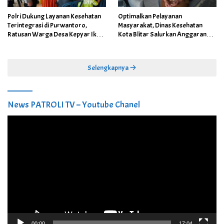
Polri Dukung Layanan Kesehatan
Optimalkan Pelayanan
Terintegrasi di Purwantoro,
Masyarakat, Dinas Kesehatan
Ratusan Warga Desa Kepyar Ikuti
Kota Blitar Salurkan Anggaran
Skrining Penyakit Gratis
DBBCHT Tahun 2026 untuk
Penguatan Puskesmas Kecamatan
Selengkapnya
News PATROLI TV – Youtube Chanel
Pemutar
Video
00:00
17:04