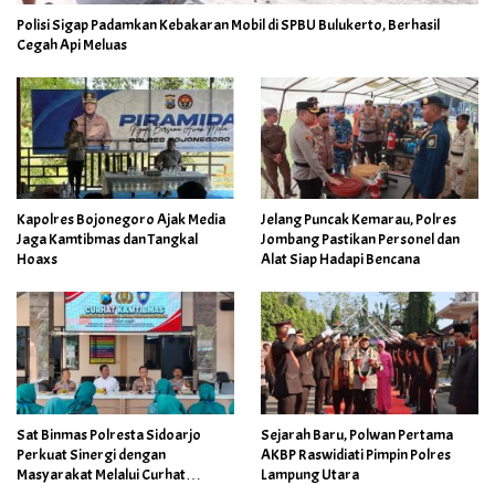
Polisi Sigap Padamkan Kebakaran Mobil di SPBU Bulukerto, Berhasil
Cegah Api Meluas
Kapolres Bojonegoro Ajak Media
Jelang Puncak Kemarau, Polres
Jaga Kamtibmas dan Tangkal
Jombang Pastikan Personel dan
Hoaxs
Alat Siap Hadapi Bencana
Sat Binmas Polresta Sidoarjo
Sejarah Baru, Polwan Pertama
Perkuat Sinergi dengan
AKBP Raswidiati Pimpin Polres
Masyarakat Melalui Curhat
Lampung Utara
Kamtibmas