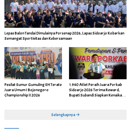
Lepas Balon Tandai Dimulainya Porsenap 2026, Lapas Sidoarjo Kobarkan
Semangat Sportivitas dan Kebersamaan
Pesilat Sumur Gumuling SH Terate
1.940 Atlet Peraih Juara Porkab
Juara Umum I Bojonegoro
Sidoarjo 2026 Terima Reward,
Championship II 2026
Bupati Subandi Siapkan Kenaikan
Bonus Porprov Jatim hingga Rp60
Juta
Selengkapnya