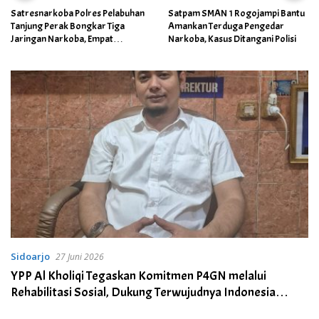
Satpam SMAN 1 Rogojampi Bantu
Kabag Keuangan DPRD Ponorogo
Amankan Terduga Pengedar
Ditetapkan Jadi Tersangka
Narkoba, Kasus Ditangani Polisi
Kejaksaan, Diduga Terima Fee
30%
Sidoarjo
27 Juni 2026
YPP Al Kholiqi Tegaskan Komitmen P4GN melalui
Rehabilitasi Sosial, Dukung Terwujudnya Indonesia
Bersinar