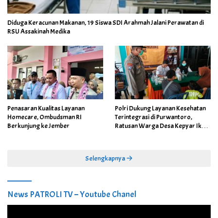
Diduga Keracunan Makanan, 19 Siswa SDI Arahmah Jalani Perawatan di
RSU Assakinah Medika
Penasaran Kualitas Layanan
Polri Dukung Layanan Kesehatan
Homecare, Ombudsman RI
Terintegrasi di Purwantoro,
Berkunjung ke Jember
Ratusan Warga Desa Kepyar Ikuti
Skrining Penyakit Gratis
Selengkapnya
News PATROLI TV – Youtube Chanel
Pemutar