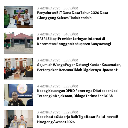
3 Agustus 2026
560 Lihat
Penyaluran BLT Dana Desa Tahun 2026 Desa
Glonggong Sukses Tiada Kendala
3 Agustus 2026
540 Lihat
BP3RI Sikapi Provider Jaringan Internet di
Kecamatan Songgon Kabupaten Banyuwangi
3 Agustus 2026
538 Lihat
Sejumlah Warga Puger Datangi Kantor Kecamatan,
Pertanyakan Rencana Tidak Digelarnya Upacara HUT
RI ke- 81
4 Agustus 2026
533 Lihat
Kabag Keuangan DPRD Ponorogo Ditetapkan Jadi
Tersangka Kejaksaan, Diduga Terima Fee 30%
3 Agustus 2026
532 Lihat
Kapolresta Sidoarjo Raih Tiga Besar Polisi Inovatif
Hoegeng Awards 2026