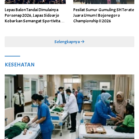
Lepas Balon Tandai Dimulainya
Pesilat Sumur Gumuling SH Terate
Porsenap 2026, Lapas Sidoarjo
Juara Umum I Bojonegoro
Kobarkan Semangat Sportivitas
Championship II 2026
dan Kebersamaan
Selengkapnya
KESEHATAN