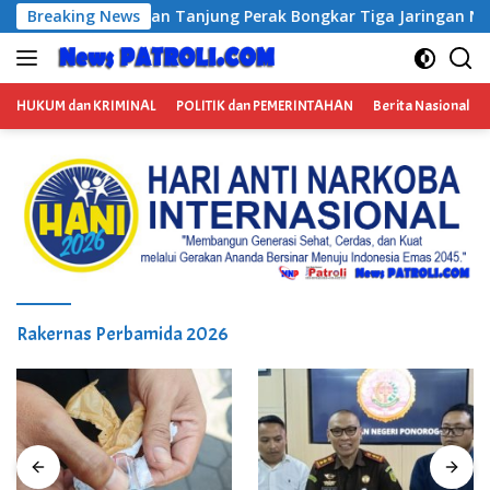
Langsung
kar Tiga Jaringan Narkoba, Empat Tersangka Diamankan
Breaking News
ke
konten
HUKUM dan KRIMINAL
POLITIK dan PEMERINTAHAN
Berita Nasional
Rakernas Perbamida 2026