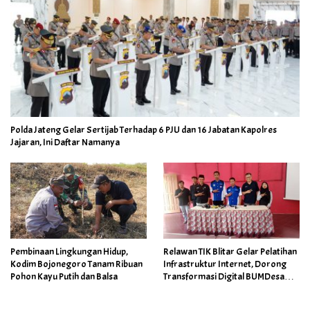
Polda Jateng Gelar Sertijab Terhadap 6 PJU dan 16 Jabatan Kapolres
Jajaran, Ini Daftar Namanya
Pembinaan Lingkungan Hidup,
Relawan TIK Blitar Gelar Pelatihan
Kodim Bojonegoro Tanam Ribuan
Infrastruktur Internet, Dorong
Pohon Kayu Putih dan Balsa
Transformasi Digital BUMDesa
dan Pemerintahan Desa