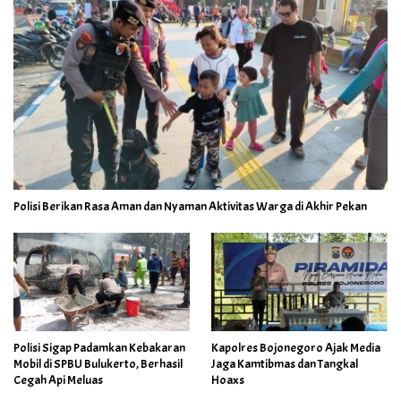
Polisi Berikan Rasa Aman dan Nyaman Aktivitas Warga di Akhir Pekan
Polisi Sigap Padamkan Kebakaran
Kapolres Bojonegoro Ajak Media
Mobil di SPBU Bulukerto, Berhasil
Jaga Kamtibmas dan Tangkal
Cegah Api Meluas
Hoaxs