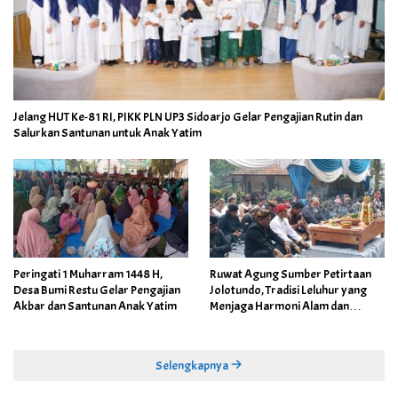
Jelang HUT Ke-81 RI, PIKK PLN UP3 Sidoarjo Gelar Pengajian Rutin dan
Salurkan Santunan untuk Anak Yatim
Peringati 1 Muharram 1448 H,
Ruwat Agung Sumber Petirtaan
Desa Bumi Restu Gelar Pengajian
Jolotundo, Tradisi Leluhur yang
Akbar dan Santunan Anak Yatim
Menjaga Harmoni Alam dan
Warisan Sejarah
Selengkapnya