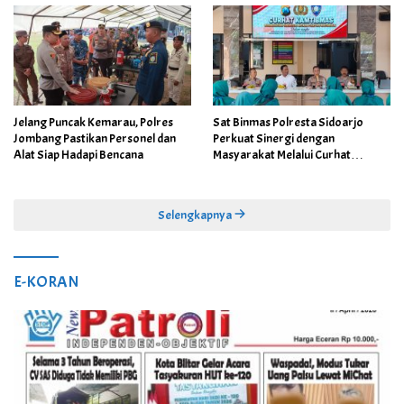
Jelang Puncak Kemarau, Polres
Sat Binmas Polresta Sidoarjo
Jombang Pastikan Personel dan
Perkuat Sinergi dengan
Alat Siap Hadapi Bencana
Masyarakat Melalui Curhat
Kamtibmas
Selengkapnya
E-KORAN