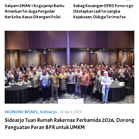
Satpam SMAN 1 Rogojampi Bantu
Kabag Keuangan DPRD Ponorogo
Amankan Terduga Pengedar
Ditetapkan Jadi Tersangka
Narkoba, Kasus Ditangani Polisi
Kejaksaan, Diduga Terima Fee
30%
EKONOMI BISNIS
,
Sidoarjo
18 April 2026
Sidoarjo Tuan Rumah Rakernas Perbamida 2026, Dorong
Penguatan Peran BPR untuk UMKM