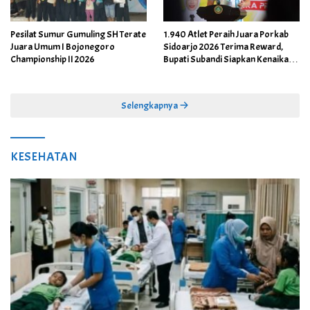
Pesilat Sumur Gumuling SH Terate
1.940 Atlet Peraih Juara Porkab
Juara Umum I Bojonegoro
Sidoarjo 2026 Terima Reward,
Championship II 2026
Bupati Subandi Siapkan Kenaikan
Bonus Porprov Jatim hingga Rp60
Juta
Selengkapnya
KESEHATAN