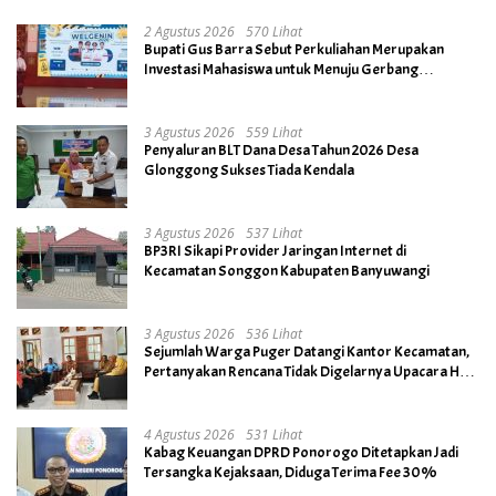
2 Agustus 2026
570 Lihat
Bupati Gus Barra Sebut Perkuliahan Merupakan
Investasi Mahasiswa untuk Menuju Gerbang
Kesuksesan di Masa Depan
3 Agustus 2026
559 Lihat
Penyaluran BLT Dana Desa Tahun 2026 Desa
Glonggong Sukses Tiada Kendala
3 Agustus 2026
537 Lihat
BP3RI Sikapi Provider Jaringan Internet di
Kecamatan Songgon Kabupaten Banyuwangi
3 Agustus 2026
536 Lihat
Sejumlah Warga Puger Datangi Kantor Kecamatan,
Pertanyakan Rencana Tidak Digelarnya Upacara HUT
RI ke- 81
4 Agustus 2026
531 Lihat
Kabag Keuangan DPRD Ponorogo Ditetapkan Jadi
Tersangka Kejaksaan, Diduga Terima Fee 30%