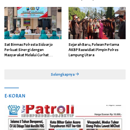
Sat Binmas Polresta Sidoarjo
Sejarah Baru, Polwan Pertama
Perkuat Sinergi dengan
AKBP Raswidiati Pimpin Polres
Masyarakat Melalui Curhat
Lampung Utara
Kamtibmas
Selengkapnya
E-KORAN