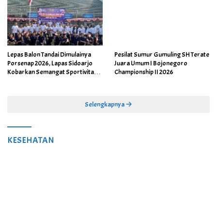
Pesilat Sumur Gumuling SH Terate
Lepas Balon Tandai Dimulainya
Juara Umum I Bojonegoro
Porsenap 2026, Lapas Sidoarjo
Championship II 2026
Kobarkan Semangat Sportivitas
dan Kebersamaan
Selengkapnya
KESEHATAN