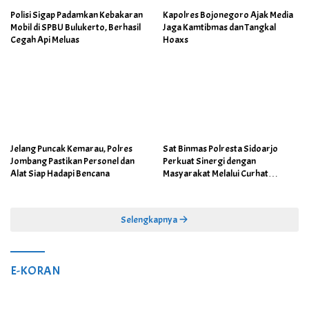
Polisi Sigap Padamkan Kebakaran
Kapolres Bojonegoro Ajak Media
Mobil di SPBU Bulukerto, Berhasil
Jaga Kamtibmas dan Tangkal
Cegah Api Meluas
Hoaxs
Jelang Puncak Kemarau, Polres
Sat Binmas Polresta Sidoarjo
Jombang Pastikan Personel dan
Perkuat Sinergi dengan
Alat Siap Hadapi Bencana
Masyarakat Melalui Curhat
Kamtibmas
Selengkapnya
E-KORAN