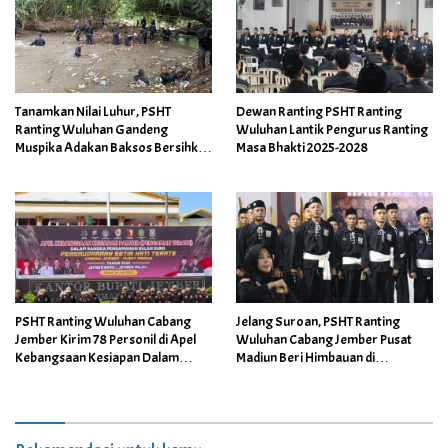
Tanamkan Nilai Luhur, PSHT
Dewan Ranting PSHT Ranting
Ranting Wuluhan Gandeng
Wuluhan Lantik Pengurus Ranting
Muspika Adakan Baksos Bersihkan
Masa Bhakti 2025-2028
Sampah Sungai
PSHT Ranting Wuluhan Cabang
Jelang Suroan, PSHT Ranting
Jember Kirim 78 Personil di Apel
Wuluhan Cabang Jember Pusat
Kebangsaan Kesiapan Dalam
Madiun Beri Himbauan di
Rangka Pengamanan Bulan Suro
Wilayahnya