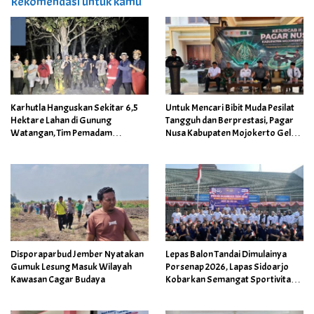
Rekomendasi untuk kamu
Karhutla Hanguskan Sekitar 6,5
Untuk Mencari Bibit Muda Pesilat
Hektare Lahan di Gunung
Tangguh dan Berprestasi, Pagar
Watangan, Tim Pemadam
Nusa Kabupaten Mojokerto Gelar
Gabungan Sempat Kesulitan
Kejurcab II 2026
Disporaparbud Jember Nyatakan
Lepas Balon Tandai Dimulainya
Gumuk Lesung Masuk Wilayah
Porsenap 2026, Lapas Sidoarjo
Kawasan Cagar Budaya
Kobarkan Semangat Sportivitas
dan Kebersamaan