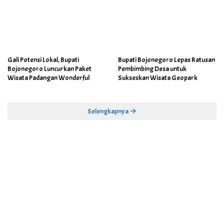
Gali Potensi Lokal, Bupati
Bupati Bojonegoro Lepas Ratusan
Bojonegoro Luncurkan Paket
Pembimbing Desa untuk
Wisata Padangan Wonderful
Sukseskan Wisata Geopark
Selengkapnya