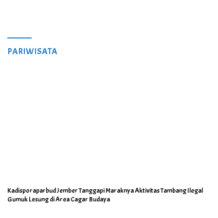
PARIWISATA
Kadisporaparbud Jember Tanggapi Maraknya Aktivitas Tambang Ilegal
Gumuk Lesung di Area Cagar Budaya