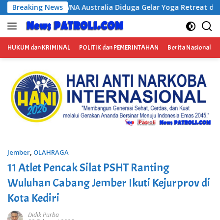
Langsung
Diduga Gelar Yoga Retreat dan Menjadi Instruktur Meditasi
Breaking News
ke
konten
HUKUM dan KRIMINAL
POLITIK dan PEMERINTAHAN
Berita Nasional
Jember
,
OLAHRAGA
11 Atlet Pencak Silat PSHT Ranting
Wuluhan Cabang Jember Ikuti Kejurprov di
Kota Kediri
Didik Purba