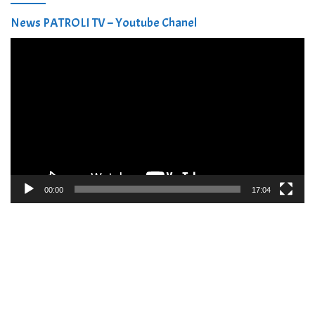
News PATROLI TV – Youtube Chanel
Pemutar
Video
00:00
17:04