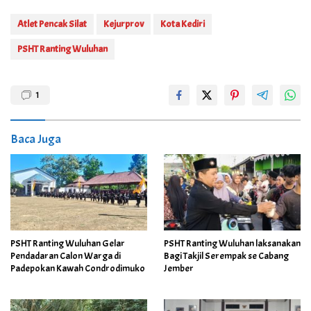
Atlet Pencak Silat
Kejurprov
Kota Kediri
PSHT Ranting Wuluhan
1
Baca Juga
PSHT Ranting Wuluhan Gelar
PSHT Ranting Wuluhan laksanakan
Pendadaran Calon Warga di
Bagi Takjil Serempak se Cabang
Padepokan Kawah Condrodimuko
Jember