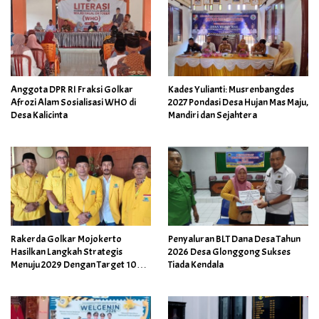
Anggota DPR RI Fraksi Golkar
Kades Yulianti: Musrenbangdes
Afrozi Alam Sosialisasi WHO di
2027 Pondasi Desa Hujan Mas Maju,
Desa Kalicinta
Mandiri dan Sejahtera
Rakerda Golkar Mojokerto
Penyaluran BLT Dana Desa Tahun
Hasilkan Langkah Strategis
2026 Desa Glonggong Sukses
Menuju 2029 Dengan Target 10
Tiada Kendala
Kursi Dewan