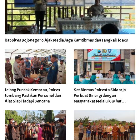
Kapolres Bojonegoro Ajak Media Jaga Kamtibmas dan Tangkal Hoaxs
Jelang Puncak Kemarau, Polres
Sat Binmas Polresta Sidoarjo
Jombang Pastikan Personel dan
Perkuat Sinergi dengan
Alat Siap Hadapi Bencana
Masyarakat Melalui Curhat
Kamtibmas