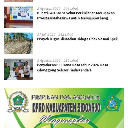
2 Agustus 2026
548 Lihat
Bupati Gus Barra Sebut Perkuliahan Merupakan
Investasi Mahasiswa untuk Menuju Gerbang
Kesuksesan di Masa Depan
31 Juli 2026
542 Lihat
Proyek Irigasi di Madiun Diduga Tidak Sesuai Spek
3 Agustus 2026
536 Lihat
Penyaluran BLT Dana Desa Tahun 2026 Desa
Glonggong Sukses Tiada Kendala