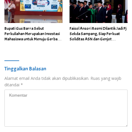
Bupati Gus Barra Sebut
Faisol Ansori Resmi Dilantik Jadi Pj
Perkuliahan Merupakan Investasi
Sekda Sampang, Siap Perkuat
Mahasiswa untuk Menuju Gerbang
Soliditas ASN dan Genjot
Kesuksesan di Masa Depan
Pelayanan Publik
Tinggalkan Balasan
Alamat email Anda tidak akan dipublikasikan.
Ruas yang wajib
ditandai
*