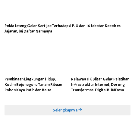
Polda Jateng Gelar Sertijab Terhadap 6 PJU dan 16 Jabatan Kapolres
Jajaran, Ini Daftar Namanya
Pembinaan Lingkungan Hidup,
Relawan TIK Blitar Gelar Pelatihan
Kodim Bojonegoro Tanam Ribuan
Infrastruktur Internet, Dorong
Pohon Kayu Putih dan Balsa
Transformasi Digital BUMDesa
dan Pemerintahan Desa
Selengkapnya