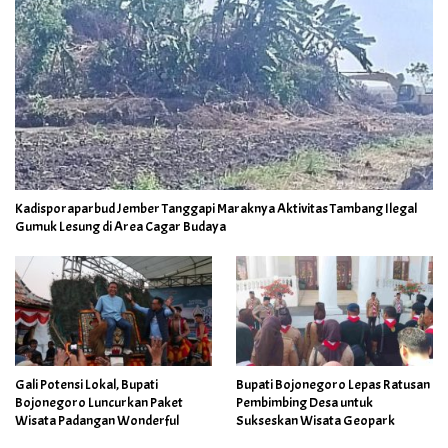
Kadisporaparbud Jember Tanggapi Maraknya Aktivitas Tambang Ilegal
Gumuk Lesung di Area Cagar Budaya
Gali Potensi Lokal, Bupati
Bupati Bojonegoro Lepas Ratusan
Bojonegoro Luncurkan Paket
Pembimbing Desa untuk
Wisata Padangan Wonderful
Sukseskan Wisata Geopark