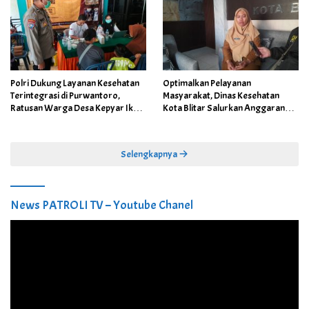
Polri Dukung Layanan Kesehatan
Optimalkan Pelayanan
Terintegrasi di Purwantoro,
Masyarakat, Dinas Kesehatan
Ratusan Warga Desa Kepyar Ikuti
Kota Blitar Salurkan Anggaran
Skrining Penyakit Gratis
DBBCHT Tahun 2026 untuk
Penguatan Puskesmas Kecamatan
Selengkapnya
News PATROLI TV – Youtube Chanel
Pemutar
Video