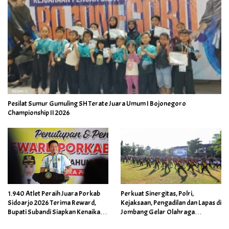
Pesilat Sumur Gumuling SH Terate Juara Umum I Bojonegoro
Championship II 2026
1.940 Atlet Peraih Juara Porkab
Perkuat Sinergitas, Polri,
Sidoarjo 2026 Terima Reward,
Kejaksaan, Pengadilan dan Lapas di
Bupati Subandi Siapkan Kenaikan
Jombang Gelar Olahraga
Bonus Porprov Jatim hingga Rp60
Bersama