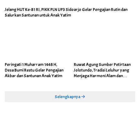
Jelang HUT Ke-81 RI, PIKK PLN UP3 Sidoarjo Gelar Pengajian Rutin dan
Salurkan Santunan untuk Anak Yatim
Peringati 1 Muharram 1448 H,
Ruwat Agung Sumber Petirtaan
Desa Bumi Restu Gelar Pengajian
Jolotundo, Tradisi Leluhur yang
Akbar dan Santunan Anak Yatim
Menjaga Harmoni Alam dan
Warisan Sejarah
Selengkapnya