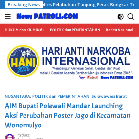
Langsung
 Tanjung Perak Bongkar Tiga Jaringan Narkoba, Empat Tersan
Breaking News
ke
konten
HUKUM dan KRIMINAL
POLITIK dan PEMERINTAHAN
Berita Nasional
NUSANTARA
,
POLITIK dan PEMERINTAHAN
,
Sulawawesi Barat
AIM Bupati Polewali Mandar Launching
Aksi Perubahan Poster Jago di Kecamatan
Wonomulyo
Redaksi