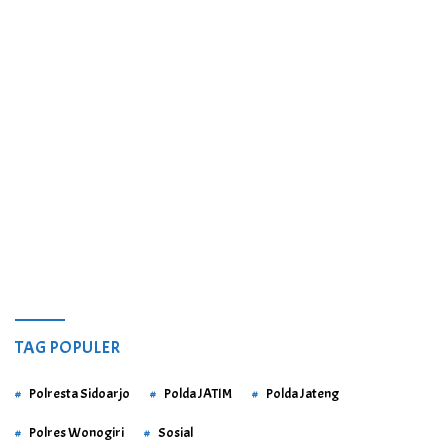
TAG POPULER
Polresta Sidoarjo
Polda JATIM
Polda Jateng
Polres Wonogiri
Sosial