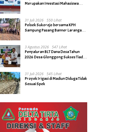
Merupakan Investasi Mahasiswa
untuk Menuju Gerbang Kesuksesan
di Masa Depan
31 Juli 2026
550 Lihat
Polsek Sukorejo bersama KPH
Sampung Pasang Banner Larangan
Bakar Hutan dan Lahan
3 Agustus 2026
547 Lihat
Penyaluran BLT Dana Desa Tahun
2026 Desa Glonggong Sukses Tiada
Kendala
31 Juli 2026
545 Lihat
Proyek Irigasi di Madiun Diduga Tidak
Sesuai Spek