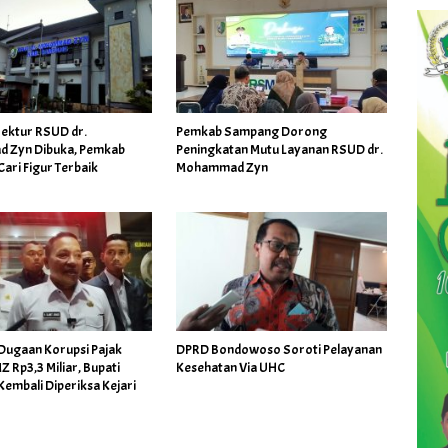
rektur RSUD dr.
Pemkab Sampang Dorong
 Zyn Dibuka, Pemkab
Peningkatan Mutu Layanan RSUD dr.
ari Figur Terbaik
Mohammad Zyn
Dugaan Korupsi Pajak
DPRD Bondowoso Soroti Pelayanan
Rp3,3 Miliar, Bupati
Kesehatan Via UHC
embali Diperiksa Kejari