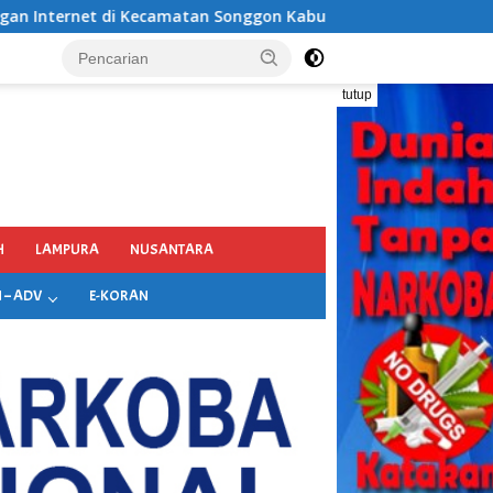
gon Kabupaten Banyuwangi
tutup
H
LAMPURA
NUSANTARA
 – ADV
E-KORAN