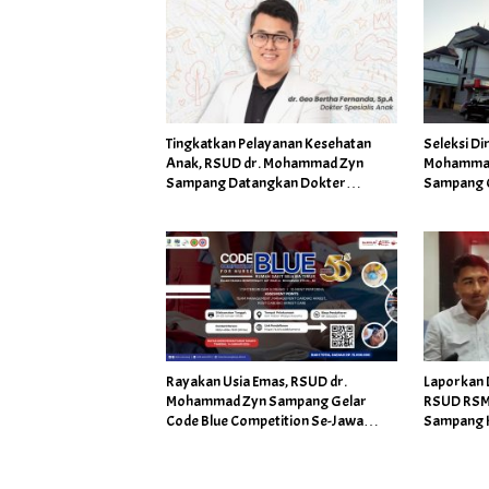
Tingkatkan Pelayanan Kesehatan
Seleksi Di
Anak, RSUD dr. Mohammad Zyn
Mohammad
Sampang Datangkan Dokter
Sampang C
Spesialis Baru
Rayakan Usia Emas, RSUD dr.
Laporkan 
Mohammad Zyn Sampang Gelar
RSUD RSMZ 
Code Blue Competition Se-Jawa
Sampang K
Timur