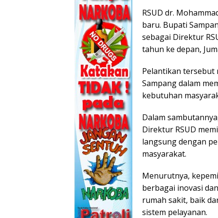
RSUD dr. Mohammad 
baru. Bupati Sampang
sebagai Direktur R
tahun ke depan, Juma
Pelantikan tersebut
Sampang dalam mem
kebutuhan masyarak
Dalam sambutannya,
Direktur RSUD memi
langsung dengan pe
masyarakat.
Menurutnya, kepem
berbagai inovasi da
rumah sakit, baik da
sistem pelayanan.