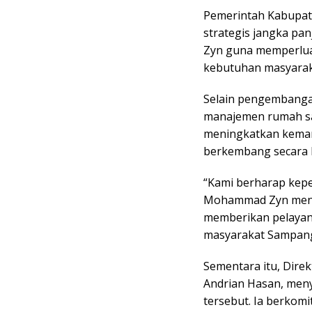
Pemerintah Kabupat
strategis jangka pa
Zyn guna memperlua
kebutuhan masyarak
Selain pengembanga
manajemen rumah sak
meningkatkan keman
berkembang secara 
“Kami berharap kep
Mohammad Zyn menj
memberikan pelayan
masyarakat Sampang
Sementara itu, Dire
Andrian Hasan, men
tersebut. Ia berko