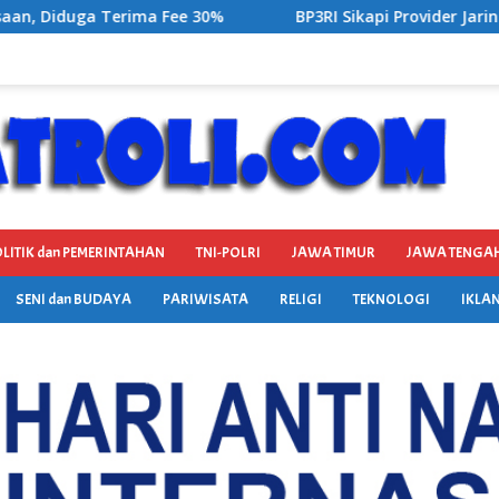
BP3RI Sikapi Provider Jaringan Internet di Kecamatan Song
LITIK dan PEMERINTAHAN
TNI-POLRI
JAWA TIMUR
JAWA TENGA
SENI dan BUDAYA
PARIWISATA
RELIGI
TEKNOLOGI
IKLAN