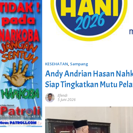
KESEHATAN
,
Sampang
Andy Andrian Hasan Nah
Siap Tingkatkan Mutu Pel
Efendi
5 Juni 2026