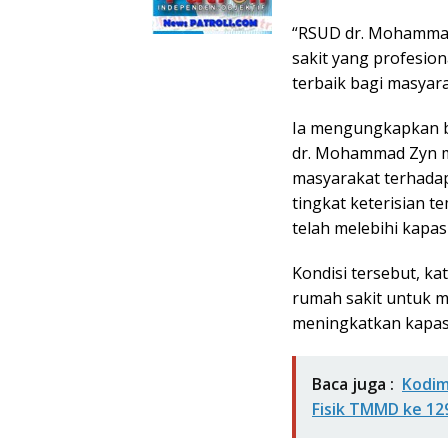
“RSUD dr. Mohammad
sakit yang profesi
terbaik bagi masyara
Ia mengungkapkan b
dr. Mohammad Zyn me
masyarakat terhadap
tingkat keterisian t
telah melebihi kapasi
Kondisi tersebut, ka
rumah sakit untuk 
meningkatkan kapasit
Baca juga :
Kodim
Fisik TMMD ke 12