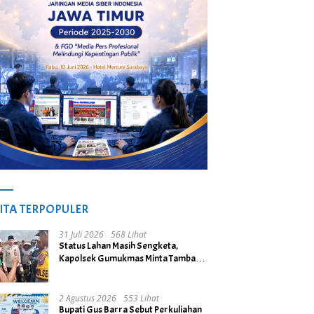
ITA TERPOPULER
31 Juli 2026
568 Lihat
Status Lahan Masih Sengketa,
Kapolsek Gumukmas Minta Tambang
Galian C di Desa Purwoasri
Dihentikan
2 Agustus 2026
553 Lihat
Bupati Gus Barra Sebut Perkuliahan