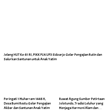
Jelang HUT Ke-81 RI, PIKK PLN UP3 Sidoarjo Gelar Pengajian Rutin dan
Salurkan Santunan untuk Anak Yatim
Peringati 1 Muharram 1448 H,
Ruwat Agung Sumber Petirtaan
Desa Bumi Restu Gelar Pengajian
Jolotundo, Tradisi Leluhur yang
Akbar dan Santunan Anak Yatim
Menjaga Harmoni Alam dan