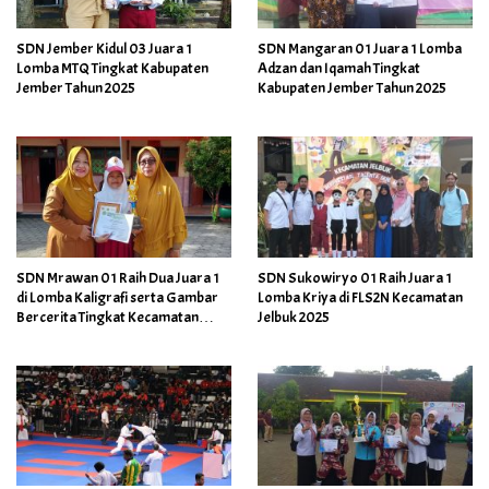
SDN Jember Kidul 03 Juara 1
SDN Mangaran 01 Juara 1 Lomba
Lomba MTQ Tingkat Kabupaten
Adzan dan Iqamah Tingkat
Jember Tahun 2025
Kabupaten Jember Tahun 2025
SDN Mrawan 01 Raih Dua Juara 1
SDN Sukowiryo 01 Raih Juara 1
di Lomba Kaligrafi serta Gambar
Lomba Kriya di FLS2N Kecamatan
Bercerita Tingkat Kecamatan
Jelbuk 2025
Mayang 2025