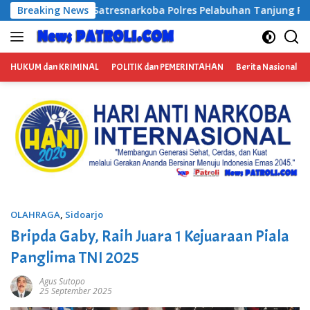
Langsung
res Pelabuhan Tanjung Perak Bongkar Tiga Jaringan Narkoba,
Breaking News
ke
konten
HUKUM dan KRIMINAL
POLITIK dan PEMERINTAHAN
Berita Nasional
OLAHRAGA
,
Sidoarjo
Bripda Gaby, Raih Juara 1 Kejuaraan Piala
Panglima TNI 2025
Agus Sutopo
25 September 2025