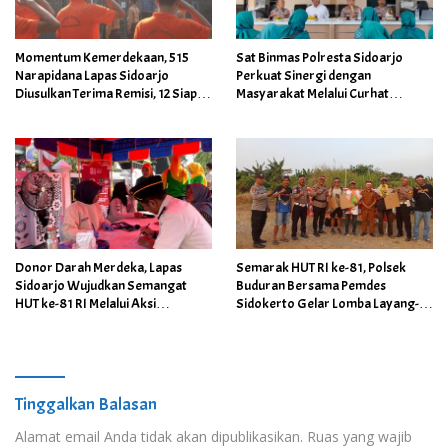
Momentum Kemerdekaan, 515
Sat Binmas Polresta Sidoarjo
Narapidana Lapas Sidoarjo
Perkuat Sinergi dengan
Diusulkan Terima Remisi, 12 Siap
Masyarakat Melalui Curhat
Kembali ke Tengah Masyarakat
Kamtibmas
Donor Darah Merdeka, Lapas
Semarak HUT RI ke-81, Polsek
Sidoarjo Wujudkan Semangat
Buduran Bersama Pemdes
HUT ke-81 RI Melalui Aksi
Sidokerto Gelar Lomba Layang-
Kemanusiaan
Layang
Tinggalkan Balasan
Alamat email Anda tidak akan dipublikasikan.
Ruas yang wajib