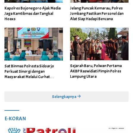
Kapolres Bojonegoro Ajak Media
Jelang Puncak Kemarau, Polres
Jaga Kamtibmas dan Tangkal
Jombang Pastikan Personel dan
Hoaxs
Alat Siap Hadapi Bencana
Sejarah Baru, Polwan Pertama
Sat Binmas Polresta Sidoarjo
AKBP Raswidiati Pimpin Polres
Perkuat Sinergi dengan
Lampung Utara
Masyarakat Melalui Curhat
Kamtibmas
Selengkapnya
E-KORAN