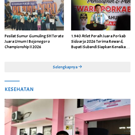
Pesilat Sumur Gumuling SH Terate
1.940 Atlet Peraih Juara Porkab
Juara Umum I Bojonegoro
Sidoarjo 2026 Terima Reward,
Championship II 2026
Bupati Subandi Siapkan Kenaikan
Bonus Porprov Jatim hingga Rp60
Juta
Selengkapnya
KESEHATAN