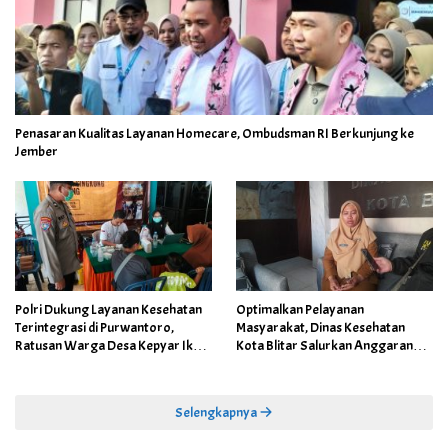
Penasaran Kualitas Layanan Homecare, Ombudsman RI Berkunjung ke
Jember
Polri Dukung Layanan Kesehatan
Optimalkan Pelayanan
Terintegrasi di Purwantoro,
Masyarakat, Dinas Kesehatan
Ratusan Warga Desa Kepyar Ikuti
Kota Blitar Salurkan Anggaran
Skrining Penyakit Gratis
DBBCHT Tahun 2026 untuk
Penguatan Puskesmas Kecamatan
Selengkapnya