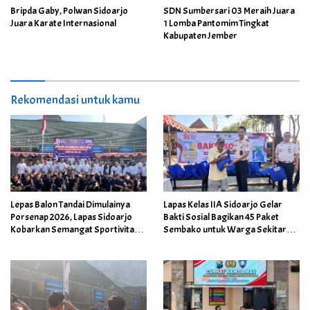
Bripda Gaby, Polwan Sidoarjo
SDN Sumbersari 03 Meraih Juara
Juara Karate Internasional
1 Lomba Pantomim Tingkat
Kabupaten Jember
Rekomendasi untuk kamu
Lepas Balon Tandai Dimulainya
Lapas Kelas IIA Sidoarjo Gelar
Porsenap 2026, Lapas Sidoarjo
Bakti Sosial Bagikan 45 Paket
Kobarkan Semangat Sportivitas
Sembako untuk Warga Sekitar
dan Kebersamaan
Lapas