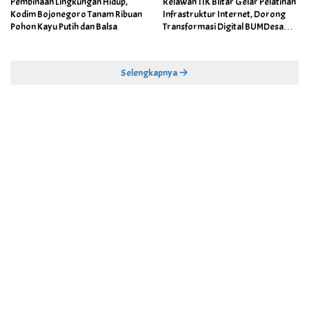
Pembinaan Lingkungan Hidup,
Relawan TIK Blitar Gelar Pelatihan
Kodim Bojonegoro Tanam Ribuan
Infrastruktur Internet, Dorong
Pohon Kayu Putih dan Balsa
Transformasi Digital BUMDesa
dan Pemerintahan Desa
Selengkapnya