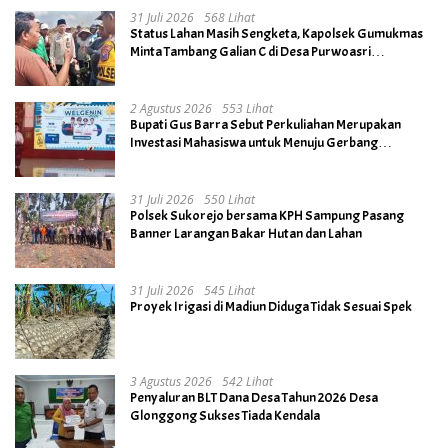
31 Juli 2026
568 Lihat
Status Lahan Masih Sengketa, Kapolsek Gumukmas
Minta Tambang Galian C di Desa Purwoasri
Dihentikan
2 Agustus 2026
553 Lihat
Bupati Gus Barra Sebut Perkuliahan Merupakan
Investasi Mahasiswa untuk Menuju Gerbang
Kesuksesan di Masa Depan
31 Juli 2026
550 Lihat
Polsek Sukorejo bersama KPH Sampung Pasang
Banner Larangan Bakar Hutan dan Lahan
31 Juli 2026
545 Lihat
Proyek Irigasi di Madiun Diduga Tidak Sesuai Spek
3 Agustus 2026
542 Lihat
Penyaluran BLT Dana Desa Tahun 2026 Desa
Glonggong Sukses Tiada Kendala