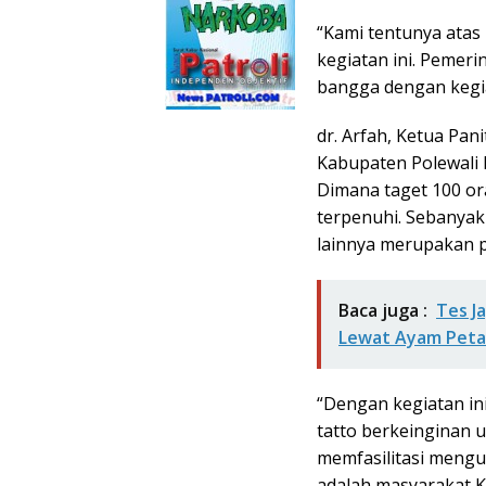
“Kami tentunya ata
kegiatan ini. Pemer
bangga dengan kegia
dr. Arfah, Ketua Pa
Kabupaten Polewali 
Dimana taget 100 or
terpenuhi. Sebanyak
lainnya merupakan p
Baca juga :
Tes J
Lewat Ayam Peta
“Dengan kegiatan i
tatto berkeinginan 
memfasilitasi mengu
adalah masyarakat 