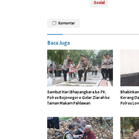
Sosial
Komentar
Baca Juga
Sambut Hari Bhayangkara ke-79,
Bhabinka
Polres Bojonegoro Gelar Ziarah ke
Kerang Da
Taman Makam Pahlawan
Polres Lo