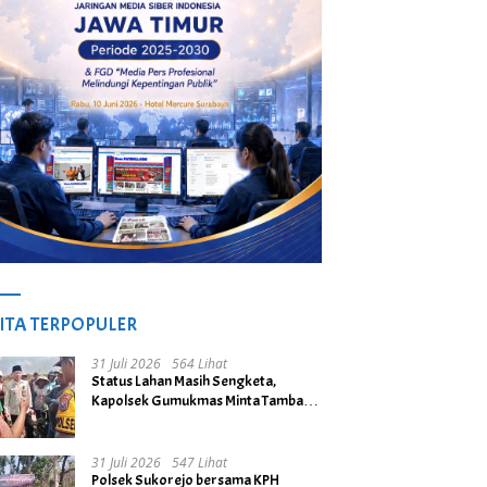
ITA TERPOPULER
31 Juli 2026
564 Lihat
Status Lahan Masih Sengketa,
Kapolsek Gumukmas Minta Tambang
Galian C di Desa Purwoasri
Dihentikan
31 Juli 2026
547 Lihat
Polsek Sukorejo bersama KPH