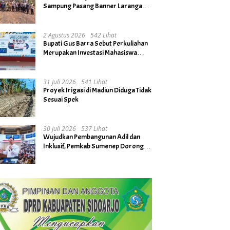
Sampung Pasang Banner Larangan
Bakar Hutan dan Lahan
2 Agustus 2026
542 Lihat
Bupati Gus Barra Sebut Perkuliahan
Merupakan Investasi Mahasiswa
untuk Menuju Gerbang Kesuksesan
di Masa Depan
31 Juli 2026
541 Lihat
Proyek Irigasi di Madiun Diduga Tidak
Sesuai Spek
30 Juli 2026
537 Lihat
Wujudkan Pembangunan Adil dan
Inklusif, Pemkab Sumenep Dorong
Penguatan Gender hingga Tingkat
Desa