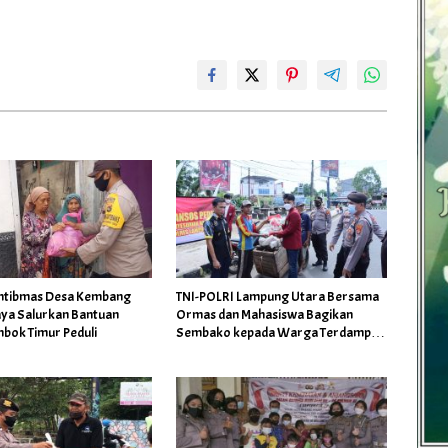
mtibmas Desa Kembang
TNI-POLRI Lampung Utara Bersama
ya Salurkan Bantuan
Ormas dan Mahasiswa Bagikan
mbok Timur Peduli
Sembako kepada Warga Terdampak
Kenaikan Harga BBM