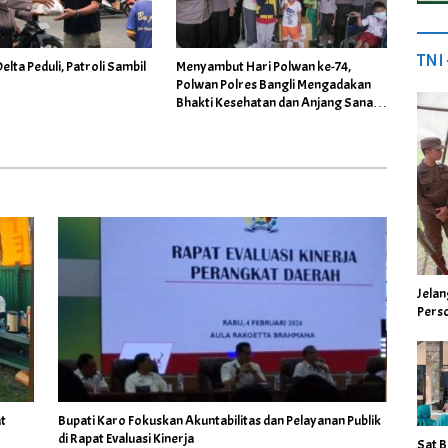
TNI
lta Peduli, Patroli Sambil
Menyambut Hari Polwan ke-74,
Polwan Polres Bangli Mengadakan
Bhakti Kesehatan dan Anjang Sana di
SLB Negeri 1 Bangli
Jela
Perso
t
Bupati Karo Fokuskan Akuntabilitas dan Pelayanan Publik
di Rapat Evaluasi Kinerja
Sat B