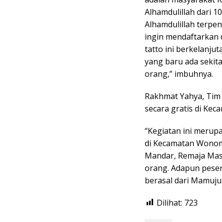
Alhamdulillah dari 
Alhamdulillah terpen
ingin mendaftarkan d
tatto ini berkelanju
yang baru ada sekit
orang,” imbuhnya.
Rakhmat Yahya, Tim
secara gratis di Ke
“Kegiatan ini merup
di Kecamatan Wonom
Mandar, Remaja Mas
orang. Adapun pesert
berasal dari Mamuju 
Dilihat:
723