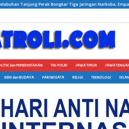
ngkar Tiga Jaringan Narkoba, Empat Tersangka Diamankan
LITIK dan PEMERINTAHAN
TNI-POLRI
JAWA TIMUR
JAWA TENGA
SENI dan BUDAYA
PARIWISATA
RELIGI
TEKNOLOGI
IKLAN