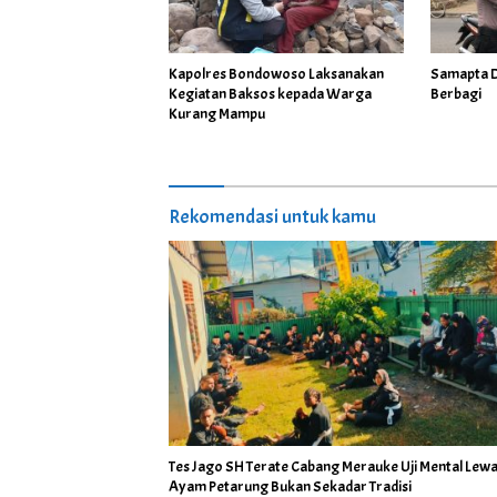
Kapolres Bondowoso Laksanakan
Samapta De
Kegiatan Baksos kepada Warga
Berbagi
Kurang Mampu
Rekomendasi untuk kamu
Tes Jago SH Terate Cabang Merauke Uji Mental Lewa
Ayam Petarung Bukan Sekadar Tradisi