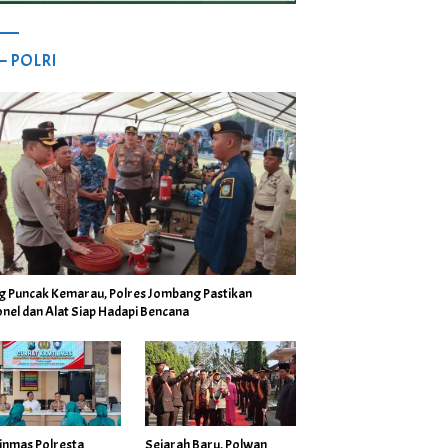
 – POLRI
ng Puncak Kemarau, Polres Jombang Pastikan
nel dan Alat Siap Hadapi Bencana
inmas Polresta
Sejarah Baru, Polwan