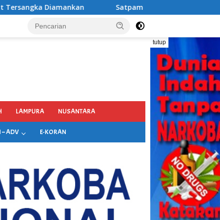
Satpam SMAN 1 Rogojampi Bantu Amankan Terduga Pengeda
tutup
H
LAMPURA
NUSANTARA
 – ADV
E-KORAN