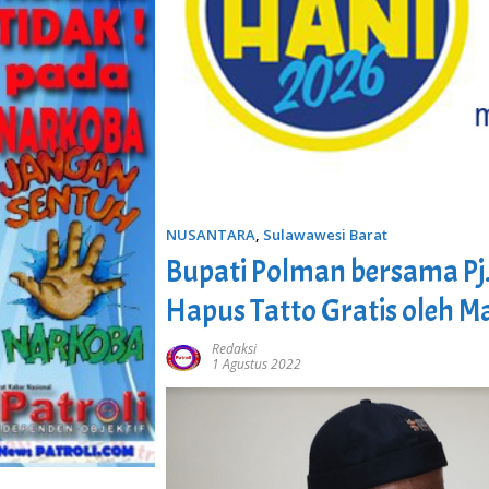
NUSANTARA
,
Sulawawesi Barat
Bupati Polman bersama Pj.
Hapus Tatto Gratis oleh M
Redaksi
1 Agustus 2022