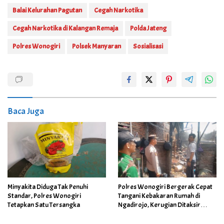
Balai Kelurahan Pagutan
Cegah Narkotika
Cegah Narkotika di Kalangan Remaja
Polda Jateng
Polres Wonogiri
Polsek Manyaran
Sosialisasi
Baca Juga
Minyakita Diduga Tak Penuhi
Polres Wonogiri Bergerak Cepat
Standar, Polres Wonogiri
Tangani Kebakaran Rumah di
Tetapkan Satu Tersangka
Ngadirojo, Kerugian Ditaksir
Capai Rp100 Juta