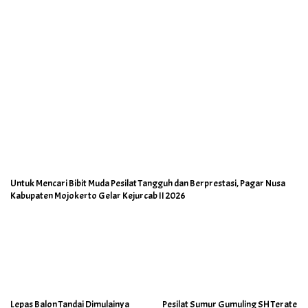
Untuk Mencari Bibit Muda Pesilat Tangguh dan Berprestasi, Pagar Nusa
Kabupaten Mojokerto Gelar Kejurcab II 2026
Lepas Balon Tandai Dimulainya
Pesilat Sumur Gumuling SH Terate