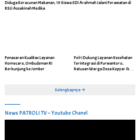
Diduga Keracunan Makanan, 19 Siswa SDI Arahmah Jalani Perawatan di
RSU Assakinah Medika
Penasaran Kualitas Layanan
Polri Dukung Layanan Kesehatan
Homecare, Ombudsman RI
Terintegrasi di Purwantoro,
Berkunjung ke Jember
Ratusan Warga Desa Kepyar Ikuti
Skrining Penyakit Gratis
Selengkapnya
News PATROLI TV – Youtube Chanel
Pemutar
Video