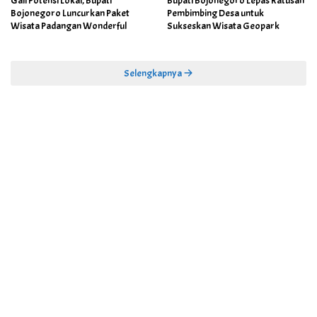
Gali Potensi Lokal, Bupati
Bupati Bojonegoro Lepas Ratusan
Bojonegoro Luncurkan Paket
Pembimbing Desa untuk
Wisata Padangan Wonderful
Sukseskan Wisata Geopark
Selengkapnya