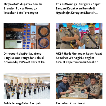
Minyakita Diduga Tak Penuhi
Polres Wonogiri Bergerak Cepat
Standar, Polres Wonogiri
Tangani Kebakaran Rumah di
Tetapkan Satu Tersangka
Ngadirojo, Kerugian Ditaksir
Capai Rp100 Juta
Ditresnarkoba Polda Jateng
AKBP Haris Munandar Resmi Jabat
Ringkus Dua Pengedar Sabu di
Kapolres Wonogiri, Tongkat
Colomadu, 23 Paket Narkotika
Estafet Kepemimpinan Beralih dari
Berhasil Disita
AKBP Wahyu Sulistyo
Perhutani Koordinasi
Polda Jateng Gelar Sertijab