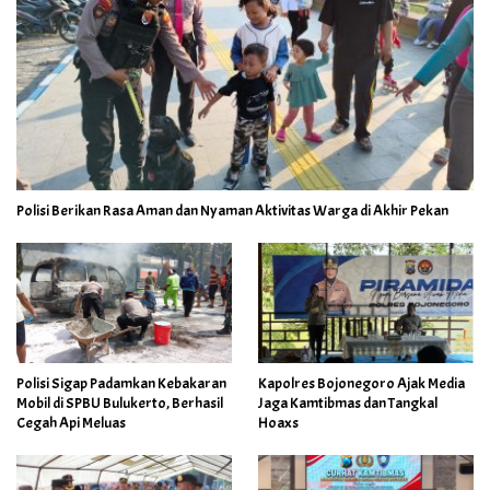
Polisi Berikan Rasa Aman dan Nyaman Aktivitas Warga di Akhir Pekan
Polisi Sigap Padamkan Kebakaran
Kapolres Bojonegoro Ajak Media
Mobil di SPBU Bulukerto, Berhasil
Jaga Kamtibmas dan Tangkal
Cegah Api Meluas
Hoaxs