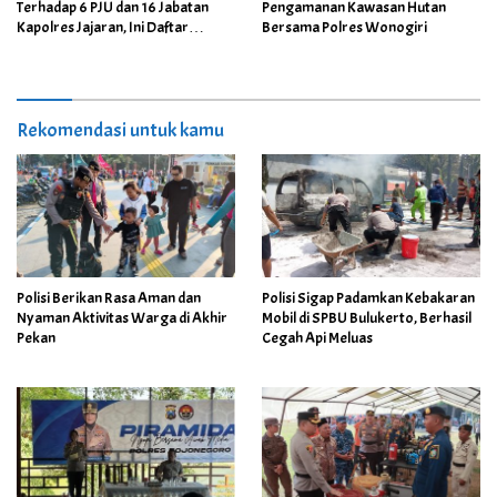
Pengamanan Kawasan Hutan
Terhadap 6 PJU dan 16 Jabatan
Bersama Polres Wonogiri
Kapolres Jajaran, Ini Daftar
Namanya
Rekomendasi untuk kamu
Polisi Berikan Rasa Aman dan
Polisi Sigap Padamkan Kebakaran
Nyaman Aktivitas Warga di Akhir
Mobil di SPBU Bulukerto, Berhasil
Pekan
Cegah Api Meluas