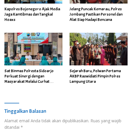
Kapolres Bojonegoro Ajak Media
Jelang Puncak Kemarau, Polres
Jaga Kamtibmas dan Tangkal
Jombang Pastikan Personel dan
Hoaxs
Alat Siap Hadapi Bencana
Sat Binmas Polresta Sidoarjo
Sejarah Baru, Polwan Pertama
Perkuat Sinergi dengan
AKBP Raswidiati Pimpin Polres
Masyarakat Melalui Curhat
Lampung Utara
Kamtibmas
Tinggalkan Balasan
Alamat email Anda tidak akan dipublikasikan.
Ruas yang wajib
ditandai
*