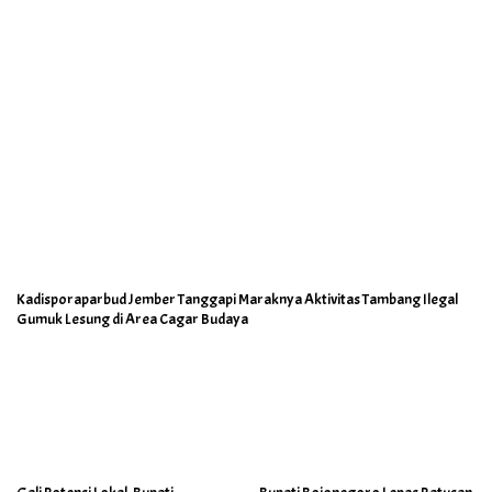
Kadisporaparbud Jember Tanggapi Maraknya Aktivitas Tambang Ilegal
Gumuk Lesung di Area Cagar Budaya