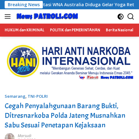
Langsung
A Australia Diduga Gelar Yoga Retreat dan Menjadi Instruktur 
Breaking News
ke
konten
HUKUM dan KRIMINAL
POLITIK dan PEMERINTAHAN
Berita Nasional
Semarang
,
TNI-POLRI
Cegah Penyalahgunaan Barang Bukti,
Ditresnarkoba Polda Jateng Musnahkan
Sabu Sesuai Penetapan Kejaksaan
Marsudi