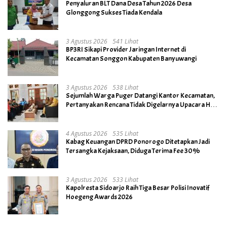
Penyaluran BLT Dana Desa Tahun 2026 Desa
Glonggong Sukses Tiada Kendala
3 Agustus 2026
541 Lihat
BP3RI Sikapi Provider Jaringan Internet di
Kecamatan Songgon Kabupaten Banyuwangi
3 Agustus 2026
538 Lihat
Sejumlah Warga Puger Datangi Kantor Kecamatan,
Pertanyakan Rencana Tidak Digelarnya Upacara HUT
RI ke- 81
4 Agustus 2026
535 Lihat
Kabag Keuangan DPRD Ponorogo Ditetapkan Jadi
Tersangka Kejaksaan, Diduga Terima Fee 30%
3 Agustus 2026
533 Lihat
Kapolresta Sidoarjo Raih Tiga Besar Polisi Inovatif
Hoegeng Awards 2026