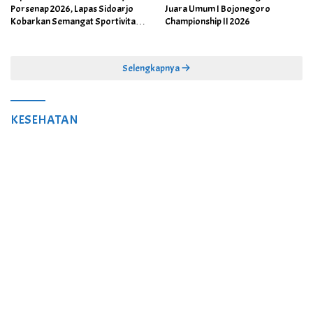
Porsenap 2026, Lapas Sidoarjo
Juara Umum I Bojonegoro
Kobarkan Semangat Sportivitas
Championship II 2026
dan Kebersamaan
Selengkapnya
KESEHATAN