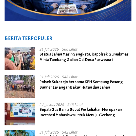
BERITA TERPOPULER
31 Juli 2026
566 Lihat
Status Lahan Masih Sengketa, Kapolsek Gumukmas
Minta Tambang Galian C di Desa Purwoasri
Dihentikan
31 Juli 2026
548 Lihat
Polsek Sukorejo bersama KPH Sampung Pasang
Banner Larangan Bakar Hutan dan Lahan
2 Agustus 2026
546 Lihat
Bupati Gus Barra Sebut Perkuliahan Merupakan
Investasi Mahasiswa untuk Menuju Gerbang
Kesuksesan di Masa Depan
31 Juli 2026
542 Lihat