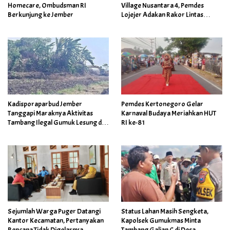
Homecare, Ombudsman RI
Village Nusantara 4, Pemdes
Berkunjung ke Jember
Lojejer Adakan Rakor Lintas
Sektor
Kadisporaparbud Jember
Pemdes Kertonegoro Gelar
Tanggapi Maraknya Aktivitas
Karnaval Budaya Meriahkan HUT
Tambang Ilegal Gumuk Lesung di
RI ke-81
Area Cagar Budaya
Sejumlah Warga Puger Datangi
Status Lahan Masih Sengketa,
Kantor Kecamatan, Pertanyakan
Kapolsek Gumukmas Minta
Rencana Tidak Digelarnya
Tambang Galian C di Desa