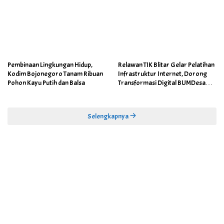
Pembinaan Lingkungan Hidup,
Relawan TIK Blitar Gelar Pelatihan
Kodim Bojonegoro Tanam Ribuan
Infrastruktur Internet, Dorong
Pohon Kayu Putih dan Balsa
Transformasi Digital BUMDesa
dan Pemerintahan Desa
Selengkapnya