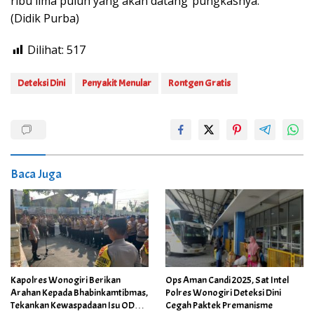
ribu lima puluh yang akan datang”pungkasnya.
(Didik Purba)
Dilihat:
517
Deteksi Dini
Penyakit Menular
Rontgen Gratis
Baca Juga
Kapolres Wonogiri Berikan
Ops Aman Candi 2025, Sat Intel
Arahan Kepada Bhabinkamtibmas,
Polres Wonogiri Deteksi Dini
Tekankan Kewaspadaan Isu ODOL
Cegah Paktek Premanisme