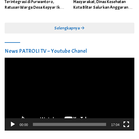
Terintegrasi di Purwantoro,
Masyarakat, Dinas Kesehatan
Ratusan Warga Desa Kepyar Ikuti
Kota Blitar Salurkan Anggaran
Skrining Penyakit Gratis
DBBCHT Tahun 2026 untuk
Penguatan Puskesmas Kecamatan
Selengkapnya
News PATROLI TV – Youtube Chanel
Pemutar
Video
00:00
17:04