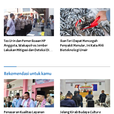
dan Penguatan Deteksi Dini
Tes Urin dan Pemeriksaan HP
Ikan Teri Dapat Mencegah
Anggota, Wakapolres Jember
Penyakit Menular, Ini Kata Ahli
Lakukan Mitigasi dan Deteksi Dini
Bioteknologi Unair
Secara Rutin
Rekomendasi untuk kamu
Penasaran Kualitas Layanan
Jelang Kirab Budaya Culture