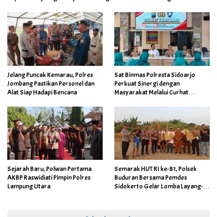
Jelang Puncak Kemarau, Polres
Sat Binmas Polresta Sidoarjo
Jombang Pastikan Personel dan
Perkuat Sinergi dengan
Alat Siap Hadapi Bencana
Masyarakat Melalui Curhat
Kamtibmas
Sejarah Baru, Polwan Pertama
Semarak HUT RI ke-81, Polsek
AKBP Raswidiati Pimpin Polres
Buduran Bersama Pemdes
Lampung Utara
Sidokerto Gelar Lomba Layang-
Layang