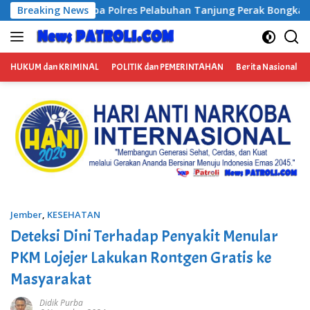
Langsung
abuhan Tanjung Perak Bongkar Tiga Jaringan Narkoba, Empat 
Breaking News
ke
konten
HUKUM dan KRIMINAL
POLITIK dan PEMERINTAHAN
Berita Nasional
Jember
,
KESEHATAN
Deteksi Dini Terhadap Penyakit Menular
PKM Lojejer Lakukan Rontgen Gratis ke
Masyarakat
Didik Purba