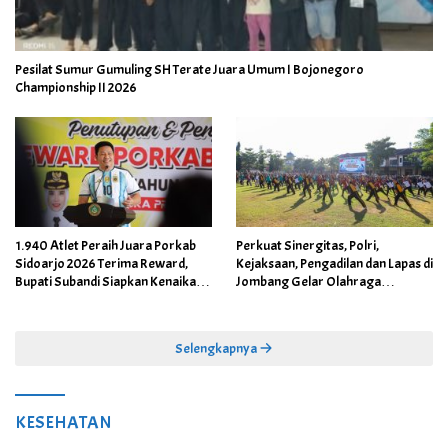
Pesilat Sumur Gumuling SH Terate Juara Umum I Bojonegoro
Championship II 2026
1.940 Atlet Peraih Juara Porkab
Perkuat Sinergitas, Polri,
Sidoarjo 2026 Terima Reward,
Kejaksaan, Pengadilan dan Lapas di
Bupati Subandi Siapkan Kenaikan
Jombang Gelar Olahraga
Bonus Porprov Jatim hingga Rp60
Bersama
Juta
Selengkapnya
KESEHATAN