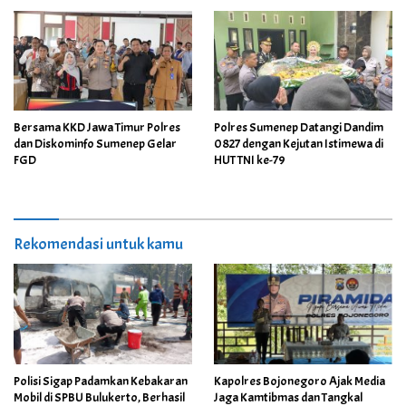
Bersama KKD Jawa Timur Polres
Polres Sumenep Datangi Dandim
dan Diskominfo Sumenep Gelar
0827 dengan Kejutan Istimewa di
FGD
HUT TNI ke-79
Rekomendasi untuk kamu
Polisi Sigap Padamkan Kebakaran
Kapolres Bojonegoro Ajak Media
Mobil di SPBU Bulukerto, Berhasil
Jaga Kamtibmas dan Tangkal