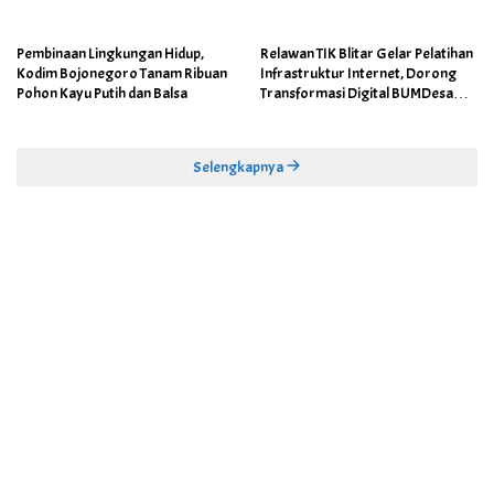
Pembinaan Lingkungan Hidup,
Relawan TIK Blitar Gelar Pelatihan
Kodim Bojonegoro Tanam Ribuan
Infrastruktur Internet, Dorong
Pohon Kayu Putih dan Balsa
Transformasi Digital BUMDesa
dan Pemerintahan Desa
Selengkapnya