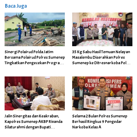
Baca Juga
Sinergi Polairud Polda Jatim
35 Kg Sabu Hasil Temuan Nelayan
Bersama Polairud Polres Sumenep
Masalembu Diserahkan Polres
Tingkatkan Pengecekan Program
Sumenep ke Ditresnarkoba Polda
Asta Cita di Kampung Nelayan
Jatim
Merah Putih
Jalin Sinergitas dan Keakraban,
Selama 2 Bulan Polres Sumenep
Kapolres Sumenep AKBP Rivanda
Berhasil Ringkus 9 Pengedar
Silaturahmi dengan Bupati
Narkoba Kelas A
Sumenep