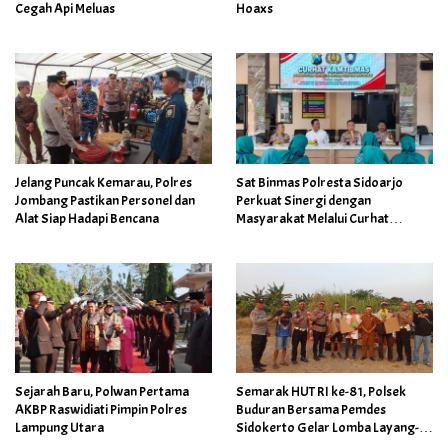
Cegah Api Meluas
Hoaxs
Jelang Puncak Kemarau, Polres
Sat Binmas Polresta Sidoarjo
Jombang Pastikan Personel dan
Perkuat Sinergi dengan
Alat Siap Hadapi Bencana
Masyarakat Melalui Curhat
Kamtibmas
Sejarah Baru, Polwan Pertama
Semarak HUT RI ke-81, Polsek
AKBP Raswidiati Pimpin Polres
Buduran Bersama Pemdes
Lampung Utara
Sidokerto Gelar Lomba Layang-
Layang