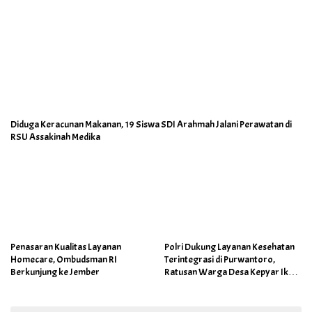
Diduga Keracunan Makanan, 19 Siswa SDI Arahmah Jalani Perawatan di
RSU Assakinah Medika
Penasaran Kualitas Layanan
Polri Dukung Layanan Kesehatan
Homecare, Ombudsman RI
Terintegrasi di Purwantoro,
Berkunjung ke Jember
Ratusan Warga Desa Kepyar Ikuti
Skrining Penyakit Gratis