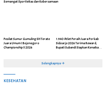
Semangat Sportivitas dan Kebersamaan
Pesilat Sumur Gumuling SH Terate
1.940 Atlet Peraih Juara Porkab
Juara Umum I Bojonegoro
Sidoarjo 2026 Terima Reward,
Championship II 2026
Bupati Subandi Siapkan Kenaikan
Bonus Porprov Jatim hingga Rp60
Juta
Selengkapnya
KESEHATAN