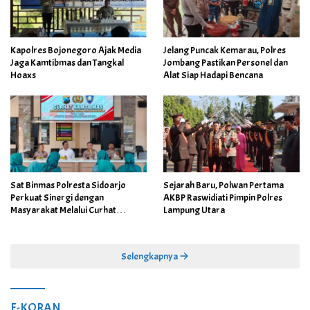
Kapolres Bojonegoro Ajak Media
Jelang Puncak Kemarau, Polres
Jaga Kamtibmas dan Tangkal
Jombang Pastikan Personel dan
Hoaxs
Alat Siap Hadapi Bencana
Sat Binmas Polresta Sidoarjo
Sejarah Baru, Polwan Pertama
Perkuat Sinergi dengan
AKBP Raswidiati Pimpin Polres
Masyarakat Melalui Curhat
Lampung Utara
Kamtibmas
Selengkapnya
E-KORAN