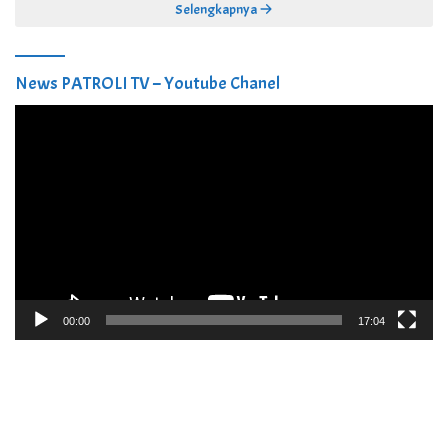
Selengkapnya
News PATROLI TV – Youtube Chanel
Pemutar
Video
00:00
17:04