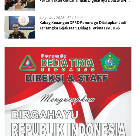
Pertanyakan Rencana Tidak Digelarnya Upacara HUT
RI ke- 81
4 Agustus 2026
531 Lihat
Kabag Keuangan DPRD Ponorogo Ditetapkan Jadi
Tersangka Kejaksaan, Diduga Terima Fee 30%