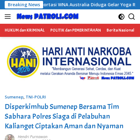
Langsung
tralia Diduga Gelar Yoga Retreat dan Menjadi Instruktur Medita
Breaking News
ke
konten
HUKUM dan KRIMINAL
POLITIK dan PEMERINTAHAN
Berita Nasional
Sumenep
,
TNI-POLRI
Disperkimhub Sumenep Bersama Tim
Sabhara Polres Siaga di Pelabuhan
Kalianget Ciptakan Aman dan Nyaman
Hendri Purnawan