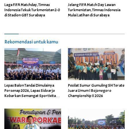
Laga FIFA Matchday, Timnas
Jelang FIFA Match Day Lawan
Indonesia Tekuk Turkmenistan 2-0
Turkmenistan, Timnas Indonesia
di Stadion GBT Surabaya
Mulai Latihan di Surabaya
Rekomendasi untuk kamu
Lepas Balon Tandai Dimulainya
Pesilat Sumur Gumuling SH Terate
Porsenap 2026, Lapas Sidoarjo
Juara Umum I Bojonegoro
Kobarkan Semangat Sportivitas
Championship II 2026
dan Kebersamaan