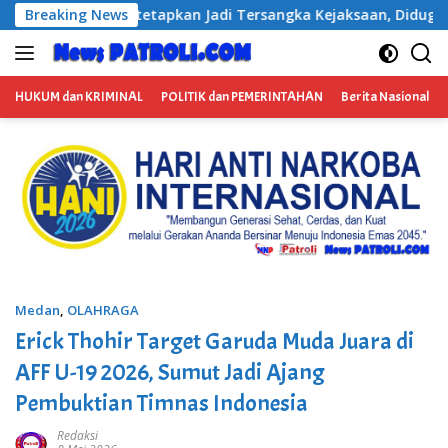
Langsung
a Kejaksaan, Diduga Terima Fee 30%
Breaking News
BP3RI Sikapi Pro
ke
konten
HUKUM dan KRIMINAL
POLITIK dan PEMERINTAHAN
Berita Nasional
Medan
,
OLAHRAGA
Erick Thohir Target Garuda Muda Juara di
AFF U-19 2026, Sumut Jadi Ajang
Pembuktian Timnas Indonesia
Redaksi