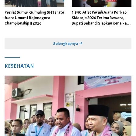
Pesilat Sumur Gumuling SH Terate
1.940 Atlet Peraih Juara Porkab
Juara Umum I Bojonegoro
Sidoarjo 2026 Terima Reward,
Championship II 2026
Bupati Subandi Siapkan Kenaikan
Bonus Porprov Jatim hingga Rp60
Juta
Selengkapnya
KESEHATAN