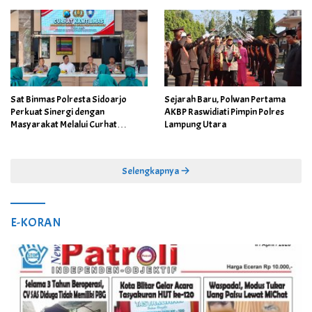
Sat Binmas Polresta Sidoarjo
Sejarah Baru, Polwan Pertama
Perkuat Sinergi dengan
AKBP Raswidiati Pimpin Polres
Masyarakat Melalui Curhat
Lampung Utara
Kamtibmas
Selengkapnya
E-KORAN