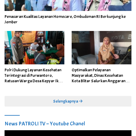
Penasaran Kualitas Layanan Homecare, Ombudsman RI Berkunjung ke
Jember
Polri Dukung Layanan Kesehatan
Optimalkan Pelayanan
Terintegrasi di Purwantoro,
Masyarakat, Dinas Kesehatan
Ratusan Warga Desa Kepyar Ikuti
Kota Blitar Salurkan Anggaran
Skrining Penyakit Gratis
DBBCHT Tahun 2026 untuk
Penguatan Puskesmas Kecamatan
Selengkapnya
News PATROLI TV – Youtube Chanel
Pemutar