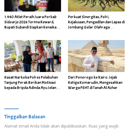
1.940 Atlet Peraih Juara Porkab
Perkuat Sinergitas, Polri,
Sidoarjo 2026 Terima Reward,
Kejaksaan, Pengadilan dan Lapas di
Bupati Subandi Siapkan Kenaikan
Jombang Gelar Olahraga
Bonus Porprov Jatim hingga Rp60
Bersama
Juta
Kasat Narkoba Polres Pelabuhan
Dari Ponorogo ke Kairo: Jejak
Tanjung Perak Berikan Motivasi
Ketiga Komarudin, Mengesahkan
kepada Bripda Adinda Ayu Jelang
Warga PSHT di Tanah Al Azhar
Turnamen Karate Cup Piala Polda
Jatim
Tinggalkan Balasan
Alamat email Anda tidak akan dipublikasikan.
Ruas yang wajib