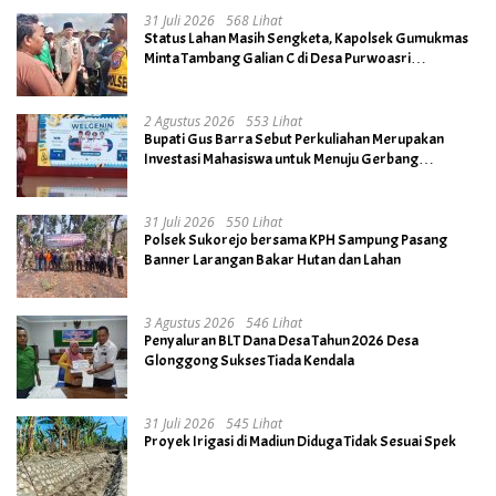
31 Juli 2026
568 Lihat
Status Lahan Masih Sengketa, Kapolsek Gumukmas
Minta Tambang Galian C di Desa Purwoasri
Dihentikan
2 Agustus 2026
553 Lihat
Bupati Gus Barra Sebut Perkuliahan Merupakan
Investasi Mahasiswa untuk Menuju Gerbang
Kesuksesan di Masa Depan
31 Juli 2026
550 Lihat
Polsek Sukorejo bersama KPH Sampung Pasang
Banner Larangan Bakar Hutan dan Lahan
3 Agustus 2026
546 Lihat
Penyaluran BLT Dana Desa Tahun 2026 Desa
Glonggong Sukses Tiada Kendala
31 Juli 2026
545 Lihat
Proyek Irigasi di Madiun Diduga Tidak Sesuai Spek