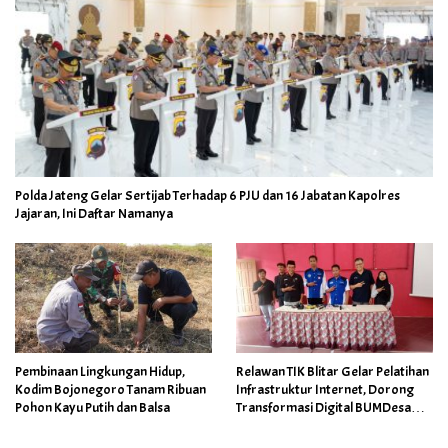
Polda Jateng Gelar Sertijab Terhadap 6 PJU dan 16 Jabatan Kapolres
Jajaran, Ini Daftar Namanya
Pembinaan Lingkungan Hidup,
Relawan TIK Blitar Gelar Pelatihan
Kodim Bojonegoro Tanam Ribuan
Infrastruktur Internet, Dorong
Pohon Kayu Putih dan Balsa
Transformasi Digital BUMDesa
dan Pemerintahan Desa