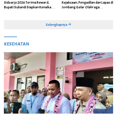
Sidoarjo 2026 Terima Reward,
Kejaksaan, Pengadilan dan Lapas di
Bupati Subandi Siapkan Kenaikan
Jombang Gelar Olahraga
Bonus Porprov Jatim hingga Rp60
Bersama
Juta
Selengkapnya
KESEHATAN