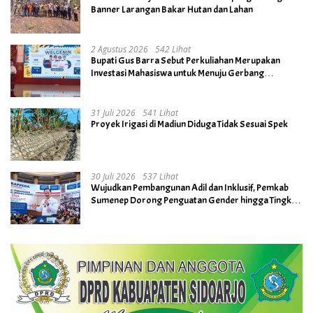
Banner Larangan Bakar Hutan dan Lahan
2 Agustus 2026
542 Lihat
Bupati Gus Barra Sebut Perkuliahan Merupakan
Investasi Mahasiswa untuk Menuju Gerbang
Kesuksesan di Masa Depan
31 Juli 2026
541 Lihat
Proyek Irigasi di Madiun Diduga Tidak Sesuai Spek
30 Juli 2026
537 Lihat
Wujudkan Pembangunan Adil dan Inklusif, Pemkab
Sumenep Dorong Penguatan Gender hingga Tingkat
Desa