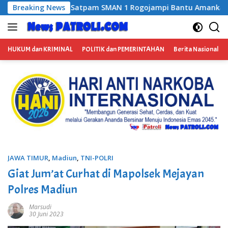
Langsung
jampi Bantu Amankan Terduga Pengedar Narkoba, Kasus Ditan
Breaking News
ke
konten
HUKUM dan KRIMINAL
POLITIK dan PEMERINTAHAN
Berita Nasional
JAWA TIMUR
,
Madiun
,
TNI-POLRI
Giat Jum’at Curhat di Mapolsek Mejayan
Polres Madiun
Marsudi
30 Juni 2023