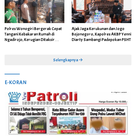
Polres Wonogiri Bergerak Cepat
Ajak Jaga Kerukunan dan Jogo
Tangani Kebakaran Rumah di
Bojonegoro, Kapolres AKBP Yenni
Ngadirojo, Kerugian Ditaksir
Diarty Sambangi Padepokan PSHT
Capai Rp100 Juta
Selengkapnya
E-KORAN