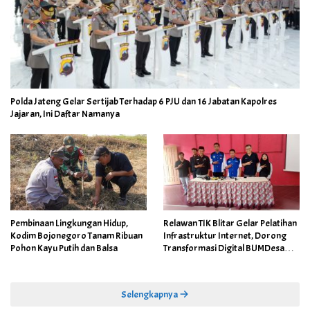
Polda Jateng Gelar Sertijab Terhadap 6 PJU dan 16 Jabatan Kapolres
Jajaran, Ini Daftar Namanya
Pembinaan Lingkungan Hidup,
Relawan TIK Blitar Gelar Pelatihan
Kodim Bojonegoro Tanam Ribuan
Infrastruktur Internet, Dorong
Pohon Kayu Putih dan Balsa
Transformasi Digital BUMDesa
dan Pemerintahan Desa
Selengkapnya