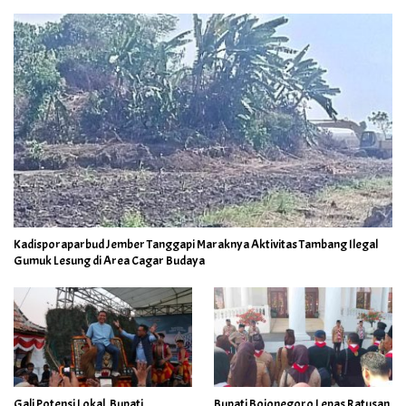
Kadisporaparbud Jember Tanggapi Maraknya Aktivitas Tambang Ilegal
Gumuk Lesung di Area Cagar Budaya
Gali Potensi Lokal, Bupati
Bupati Bojonegoro Lepas Ratusan