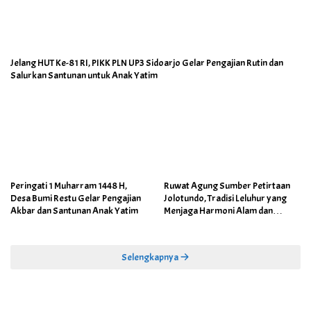
Jelang HUT Ke-81 RI, PIKK PLN UP3 Sidoarjo Gelar Pengajian Rutin dan
Salurkan Santunan untuk Anak Yatim
Peringati 1 Muharram 1448 H,
Ruwat Agung Sumber Petirtaan
Desa Bumi Restu Gelar Pengajian
Jolotundo, Tradisi Leluhur yang
Akbar dan Santunan Anak Yatim
Menjaga Harmoni Alam dan
Warisan Sejarah
Selengkapnya