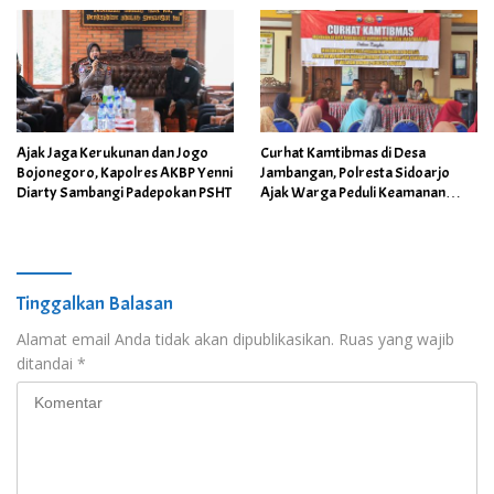
Ajak Jaga Kerukunan dan Jogo
Curhat Kamtibmas di Desa
Bojonegoro, Kapolres AKBP Yenni
Jambangan, Polresta Sidoarjo
Diarty Sambangi Padepokan PSHT
Ajak Warga Peduli Keamanan
Lingkungan
Tinggalkan Balasan
Alamat email Anda tidak akan dipublikasikan.
Ruas yang wajib
ditandai
*