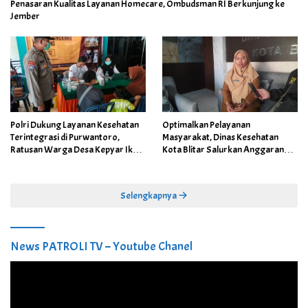
Penasaran Kualitas Layanan Homecare, Ombudsman RI Berkunjung ke
Jember
Polri Dukung Layanan Kesehatan
Optimalkan Pelayanan
Terintegrasi di Purwantoro,
Masyarakat, Dinas Kesehatan
Ratusan Warga Desa Kepyar Ikuti
Kota Blitar Salurkan Anggaran
Skrining Penyakit Gratis
DBBCHT Tahun 2026 untuk
Penguatan Puskesmas Kecamatan
Selengkapnya
News PATROLI TV – Youtube Chanel
Pemutar
Video