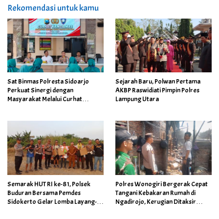
Rekomendasi untuk kamu
Sat Binmas Polresta Sidoarjo
Sejarah Baru, Polwan Pertama
Perkuat Sinergi dengan
AKBP Raswidiati Pimpin Polres
Masyarakat Melalui Curhat
Lampung Utara
Kamtibmas
Semarak HUT RI ke-81, Polsek
Polres Wonogiri Bergerak Cepat
Buduran Bersama Pemdes
Tangani Kebakaran Rumah di
Sidokerto Gelar Lomba Layang-
Ngadirojo, Kerugian Ditaksir
Layang
Capai Rp100 Juta