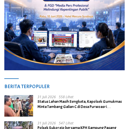
BERITA TERPOPULER
31 Juli 2026
558 Lihat
Status Lahan Masih Sengketa, Kapolsek Gumukmas
Minta Tambang Galian C di Desa Purwoasri
Dihentikan
31 Juli 2026
547 Lihat
Polsek Sukorejo bersama KPH Sampung Pasang