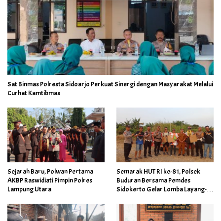
Sat Binmas Polresta Sidoarjo Perkuat Sinergi dengan Masyarakat Melalui
Curhat Kamtibmas
Sejarah Baru, Polwan Pertama
Semarak HUT RI ke-81, Polsek
AKBP Raswidiati Pimpin Polres
Buduran Bersama Pemdes
Lampung Utara
Sidokerto Gelar Lomba Layang-
Layang