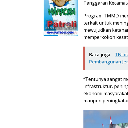
Tanggaran Kecamata
Program TMMD meru
terkait untuk menin
mewujudkan ketahan
memperkokoh kesatu
Baca juga :
TNI d
Pembangunan Jemb
“Tentunya sangat m
infrastruktur, peni
ekonomi masyarakat 
maupun peningkatan 