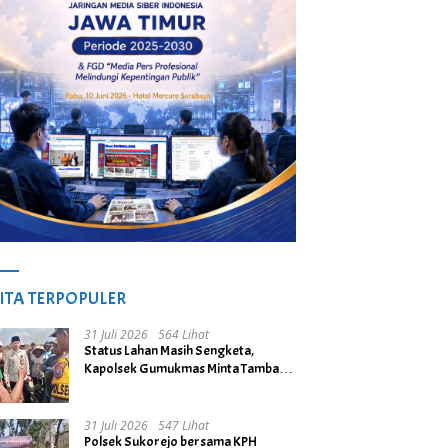
ITA TERPOPULER
31 Juli 2026
564 Lihat
Status Lahan Masih Sengketa,
Kapolsek Gumukmas Minta Tambang
Galian C di Desa Purwoasri
Dihentikan
31 Juli 2026
547 Lihat
Polsek Sukorejo bersama KPH