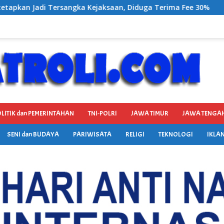
, Diduga Terima Fee 30%
BP3RI Sikapi Provider Jarin
LITIK dan PEMERINTAHAN
TNI-POLRI
JAWA TIMUR
JAWA TENGA
SENI dan BUDAYA
PARIWISATA
RELIGI
TEKNOLOGI
IKLAN