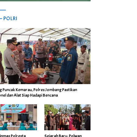
 – POLRI
ng Puncak Kemarau, Polres Jombang Pastikan
nel dan Alat Siap Hadapi Bencana
inmas Polresta
Sejarah Baru, Polwan