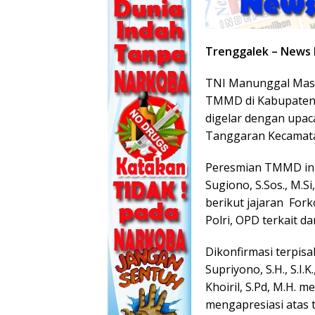
Trenggalek – News
TNI Manunggal Masu
TMMD di Kabupaten
digelar dengan upac
Tanggaran Kecamatan
Peresmian TMMD ini 
Sugiono, S.Sos., M.S
berikut jajaran For
Polri, OPD terkait d
Dikonfirmasi terpis
Supriyono, S.H., S.I
Khoiril, S.Pd, M.H.
mengapresiasi atas