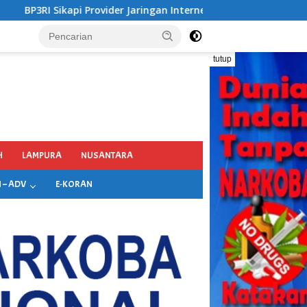
gan Internet di Kecamatan Songgon Kabupaten Banyuwangi
tutup
H
LAMPURA
NUSANTARA
 – ADV
E-KORAN