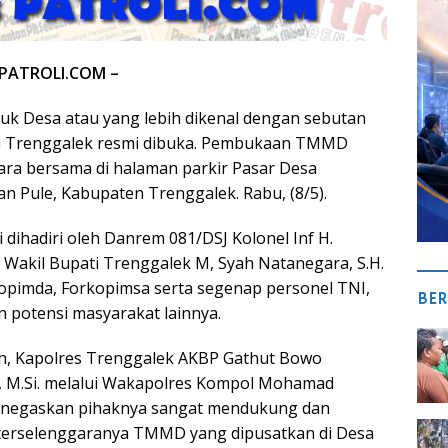
 PATROLI.COM –
k Desa atau yang lebih dikenal dengan sebutan
 Trenggalek resmi dibuka. Pembukaan TMMD
ara bersama di halaman parkir Pasar Desa
 Pule, Kabupaten Trenggalek. Rabu, (8/5).
dihadiri oleh Danrem 081/DSJ Kolonel Inf H.
i, Wakil Bupati Trenggalek M, Syah Natanegara, S.H.
kopimda, Forkopimsa serta segenap personel TNI,
BER
an potensi masyarakat lainnya.
ah, Kapolres Trenggalek AKBP Gathut Bowo
.K., M.Si. melalui Wakapolres Kompol Mohamad
 menegaskan pihaknya sangat mendukung dan
 terselenggaranya TMMD yang dipusatkan di Desa