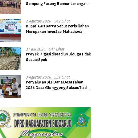
Sampung Pasang Banner Larangan
Bakar Hutan dan Lahan
2 Agustus 2026
542 Lihat
Bupati Gus Barra Sebut Perkuliahan
Merupakan Investasi Mahasiswa
untuk Menuju Gerbang Kesuksesan
di Masa Depan
31 Juli 2026
541 Lihat
Proyek Irigasi di Madiun Diduga Tidak
Sesuai Spek
3 Agustus 2026
531 Lihat
Penyaluran BLT Dana Desa Tahun
2026 Desa Glonggong Sukses Tiada
Kendala