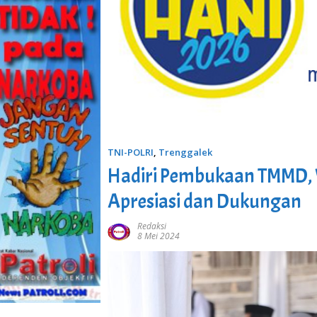
TNI-POLRI
,
Trenggalek
Hadiri Pembukaan TMMD, 
Apresiasi dan Dukungan
Redaksi
8 Mei 2024