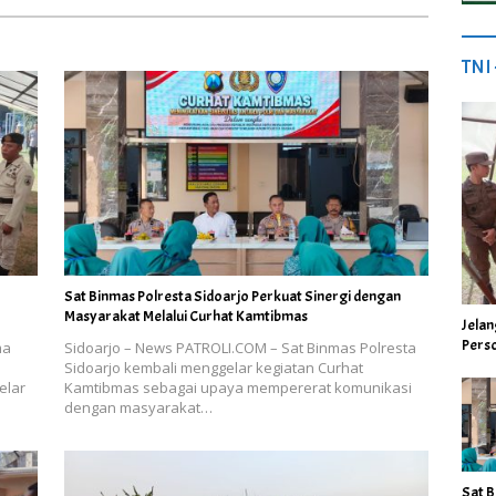
TNI
Sat Binmas Polresta Sidoarjo Perkuat Sinergi dengan
Masyarakat Melalui Curhat Kamtibmas
Jela
Perso
ma
Sidoarjo – News PATROLI.COM – Sat Binmas Polresta
Sidoarjo kembali menggelar kegiatan Curhat
elar
Kamtibmas sebagai upaya mempererat komunikasi
dengan masyarakat…
Sat B