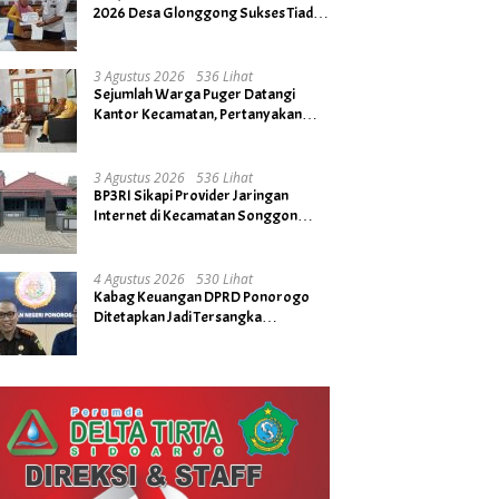
2026 Desa Glonggong Sukses Tiada
Kendala
3 Agustus 2026
536 Lihat
Sejumlah Warga Puger Datangi
Kantor Kecamatan, Pertanyakan
Rencana Tidak Digelarnya Upacara
HUT RI ke- 81
3 Agustus 2026
536 Lihat
BP3RI Sikapi Provider Jaringan
Internet di Kecamatan Songgon
Kabupaten Banyuwangi
4 Agustus 2026
530 Lihat
Kabag Keuangan DPRD Ponorogo
Ditetapkan Jadi Tersangka
Kejaksaan, Diduga Terima Fee 30%