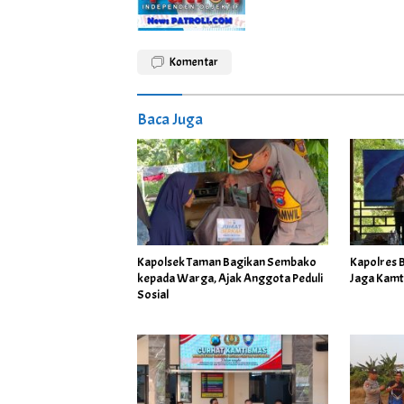
Komentar
Baca Juga
Kapolsek Taman Bagikan Sembako
Kapolres 
kepada Warga, Ajak Anggota Peduli
Jaga Kamt
Sosial