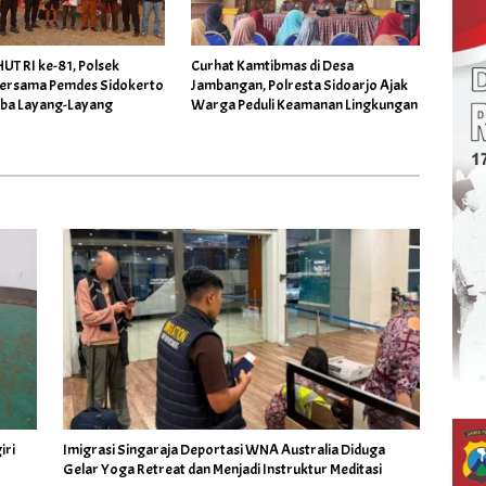
UT RI ke-81, Polsek
Curhat Kamtibmas di Desa
ersama Pemdes Sidokerto
Jambangan, Polresta Sidoarjo Ajak
ba Layang-Layang
Warga Peduli Keamanan Lingkungan
iri
Imigrasi Singaraja Deportasi WNA Australia Diduga
Gelar Yoga Retreat dan Menjadi Instruktur Meditasi