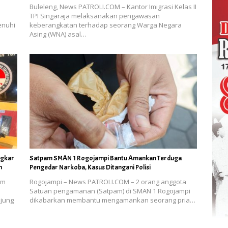
Buleleng, News PATROLI.COM – Kantor Imigrasi Kelas II
TPI Singaraja melaksanakan pengawasan
enuhi
keberangkatan terhadap seorang Warga Negara
Asing (WNA) asal…
ngkar
Satpam SMAN 1 Rogojampi Bantu Amankan Terduga
n
Pengedar Narkoba, Kasus Ditangani Polisi
am
Rogojampi – News PATROLI.COM – 2 orang anggota
Satuan pengamanan (Satpam) di SMAN 1 Rogojampi
njung
dikabarkan membantu mengamankan seorang pria…