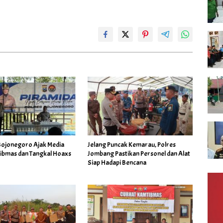
Bojonegoro Ajak Media
Jelang Puncak Kemarau, Polres
ibmas dan Tangkal Hoaxs
Jombang Pastikan Personel dan Alat
Siap Hadapi Bencana