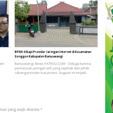
BP3RI Sikapi Provider Jaringan Internet di Kecamatan
Songgon Kabupaten Banyuwangi
eri
Banyuwangi, News PATROLI.COM – Diduga karena
pemutusan jaringan wifi yang sepihak dari pihak
cabang provider tuai protes. Dugaan ini terjadi…
Ruas yang wajib ditandai
*