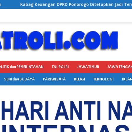
onorogo Ditetapkan Jadi Tersangka Kejaksaan, Diduga Terima
LITIK dan PEMERINTAHAN
TNI-POLRI
JAWA TIMUR
JAWA TENGA
SENI dan BUDAYA
PARIWISATA
RELIGI
TEKNOLOGI
IKLAN