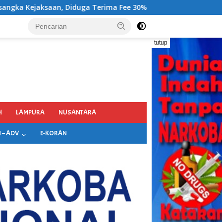
 Fee 30%
tutup
H
LAMPURA
NUSANTARA
 – ADV
E-KORAN