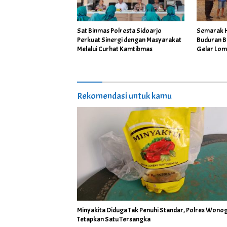
Sat Binmas Polresta Sidoarjo
Semarak H
Perkuat Sinergi dengan Masyarakat
Buduran B
Melalui Curhat Kamtibmas
Gelar Lom
Rekomendasi untuk kamu
Minyakita Diduga Tak Penuhi Standar, Polres Wonog
Tetapkan Satu Tersangka