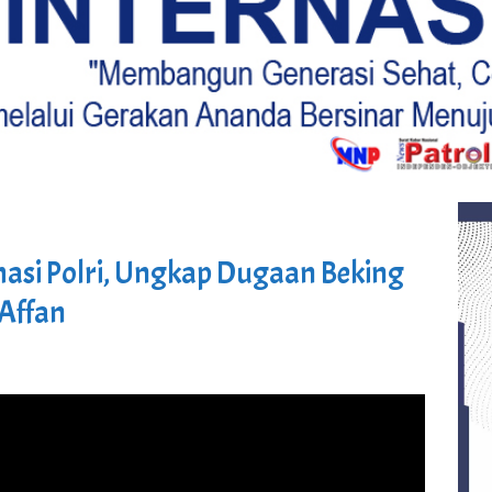
masi Polri, Ungkap Dugaan Beking
 Affan