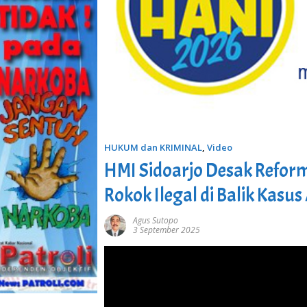
HUKUM dan KRIMINAL
,
Video
HMI Sidoarjo Desak Refor
Rokok Ilegal di Balik Kasus
Agus Sutopo
3 September 2025