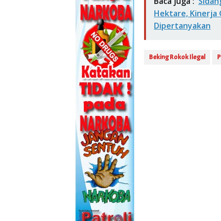
Baca juga :
Sidan
Hektare, Kinerja
Dipertanyakan
Beking Rokok Ilegal
P