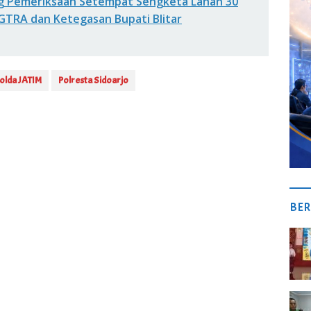
g Pemeriksaan Setempat Sengketa Lahan 30
 GTRA dan Ketegasan Bupati Blitar
olda JATIM
Polresta Sidoarjo
BER