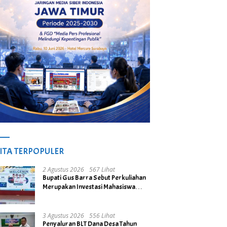
ITA TERPOPULER
2 Agustus 2026
567 Lihat
Bupati Gus Barra Sebut Perkuliahan
Merupakan Investasi Mahasiswa
untuk Menuju Gerbang Kesuksesan
di Masa Depan
3 Agustus 2026
556 Lihat
Penyaluran BLT Dana Desa Tahun