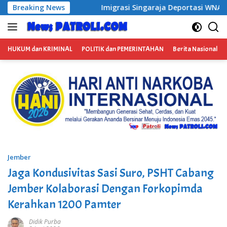
Langsung
Breaking News
Imigrasi Singaraja Deportasi WNA Australia Diduga Gelar
ke
konten
HUKUM dan KRIMINAL
POLITIK dan PEMERINTAHAN
Berita Nasional
Jember
Jaga Kondusivitas Sasi Suro, PSHT Cabang
Jember Kolaborasi Dengan Forkopimda
Kerahkan 1200 Pamter
Didik Purba