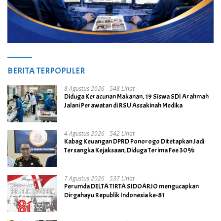
BERITA TERPOPULER
8 Agustus 2026
548 Lihat
Diduga Keracunan Makanan, 19 Siswa SDI Arahmah
Jalani Perawatan di RSU Assakinah Medika
4 Agustus 2026
542 Lihat
Kabag Keuangan DPRD Ponorogo Ditetapkan Jadi
Tersangka Kejaksaan, Diduga Terima Fee 30%
7 Agustus 2026
537 Lihat
Perumda DELTA TIRTA SIDOARJO mengucapkan
Dirgahayu Republik Indonesia ke-81