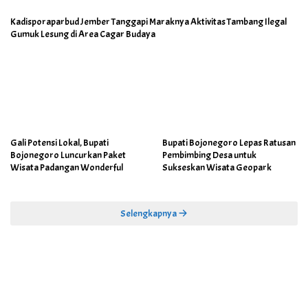
Kadisporaparbud Jember Tanggapi Maraknya Aktivitas Tambang Ilegal
Gumuk Lesung di Area Cagar Budaya
Gali Potensi Lokal, Bupati
Bupati Bojonegoro Lepas Ratusan
Bojonegoro Luncurkan Paket
Pembimbing Desa untuk
Wisata Padangan Wonderful
Sukseskan Wisata Geopark
Selengkapnya