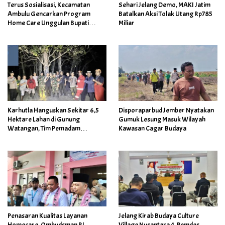
Terus Sosialisasi, Kecamatan
Sehari Jelang Demo, MAKI Jatim
Ambulu Gencarkan Program
Batalkan Aksi Tolak Utang Rp785
Home Care Unggulan Bupati
Miliar
Jember
Karhutla Hanguskan Sekitar 6,5
Disporaparbud Jember Nyatakan
Hektare Lahan di Gunung
Gumuk Lesung Masuk Wilayah
Watangan, Tim Pemadam
Kawasan Cagar Budaya
Gabungan Sempat Kesulitan
Penasaran Kualitas Layanan
Jelang Kirab Budaya Culture
Homecare, Ombudsman RI
Village Nusantara 4, Pemdes