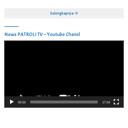
Selengkapnya
News PATROLI TV – Youtube Chanel
Pemutar
Video
00:00
17:04