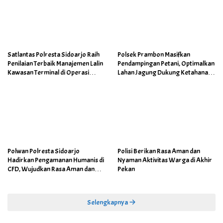
Satlantas Polresta Sidoarjo Raih
Polsek Prambon Masifkan
Penilaian Terbaik Manajemen Lalin
Pendampingan Petani, Optimalkan
Kawasan Terminal di Operasi
Lahan Jagung Dukung Ketahanan
Ketupat Semeru
Pangan
Polwan Polresta Sidoarjo
Polisi Berikan Rasa Aman dan
Hadirkan Pengamanan Humanis di
Nyaman Aktivitas Warga di Akhir
CFD, Wujudkan Rasa Aman dan
Pekan
Nyaman bagi Masyarakat
Selengkapnya