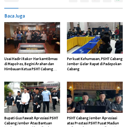
Baca Juga
Usai Hadiri Rakor Harkamtibmas
Perkuat Kehumasan, PSHT Cabang
di Mapolres, Begini Arahan dan
Jember Gelar Rapat di Padepokan
Himbauan Ketua PSHT Cabang
Cabang
Jember di Bulan Suro
Bupati Gus Fawait Apresiasi PSHT
PSHT Cabang Jember Apresiasi
Cabang Jember Atas Bantuan
atas Prestasi PSHT Pusat Madiun