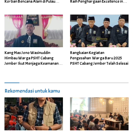
Korban Bencana Alam di Pulau
Raih Penghargaan Excellence in
Sumatera
Cultural Leadership and
Community Empowerment
Kang Mas Jono Wasinuddin
Rangkaian Kegiatan
Himbau Warga PSHT Cabang
Pengesahan Warga Baru 2025
Jember Ikut Menjaga Keamanan
PSHT Cabang Jember Telah Selesai
dan Jangan Terprovokasi
Rekomendasi untuk kamu