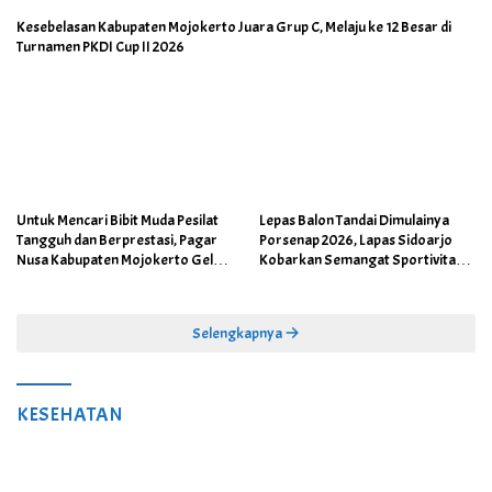
Kesebelasan Kabupaten Mojokerto Juara Grup C, Melaju ke 12 Besar di
Turnamen PKDI Cup II 2026
Untuk Mencari Bibit Muda Pesilat
Lepas Balon Tandai Dimulainya
Tangguh dan Berprestasi, Pagar
Porsenap 2026, Lapas Sidoarjo
Nusa Kabupaten Mojokerto Gelar
Kobarkan Semangat Sportivitas
Kejurcab II 2026
dan Kebersamaan
Selengkapnya
KESEHATAN