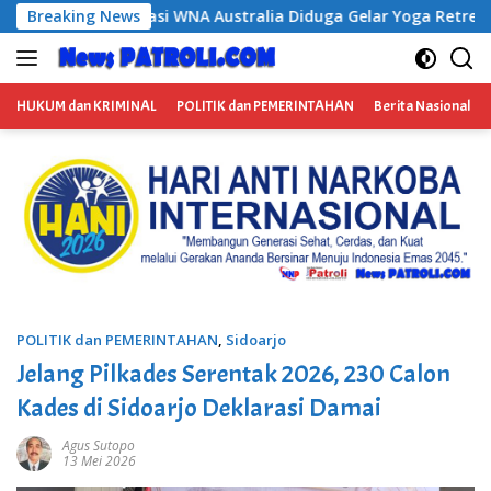
Langsung
ia Diduga Gelar Yoga Retreat dan Menjadi Instruktur Meditasi
Breaking News
ke
konten
HUKUM dan KRIMINAL
POLITIK dan PEMERINTAHAN
Berita Nasional
POLITIK dan PEMERINTAHAN
,
Sidoarjo
Jelang Pilkades Serentak 2026, 230 Calon
Kades di Sidoarjo Deklarasi Damai
Agus Sutopo
13 Mei 2026