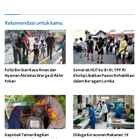
Rekomendasi untuk kamu
Polisi Berikan Rasa Aman dan
Semarak HUT ke-81 RI, YPP Al
Nyaman Aktivitas Warga di Akhir
Kholiqi Libatkan Pasien Rehabilitasi
Pekan
dalam Beragam Lomba
Kapolsek Taman Bagikan
Diduga Keracunan Makanan, 19