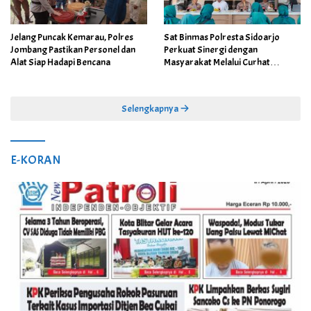
Jelang Puncak Kemarau, Polres
Sat Binmas Polresta Sidoarjo
Jombang Pastikan Personel dan
Perkuat Sinergi dengan
Alat Siap Hadapi Bencana
Masyarakat Melalui Curhat
Kamtibmas
Selengkapnya
E-KORAN