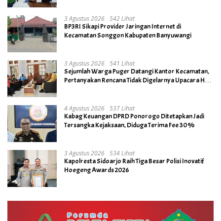
3 Agustus 2026
542 Lihat
BP3RI Sikapi Provider Jaringan Internet di
Kecamatan Songgon Kabupaten Banyuwangi
3 Agustus 2026
541 Lihat
Sejumlah Warga Puger Datangi Kantor Kecamatan,
Pertanyakan Rencana Tidak Digelarnya Upacara HUT
RI ke- 81
4 Agustus 2026
537 Lihat
Kabag Keuangan DPRD Ponorogo Ditetapkan Jadi
Tersangka Kejaksaan, Diduga Terima Fee 30%
3 Agustus 2026
534 Lihat
Kapolresta Sidoarjo Raih Tiga Besar Polisi Inovatif
Hoegeng Awards 2026