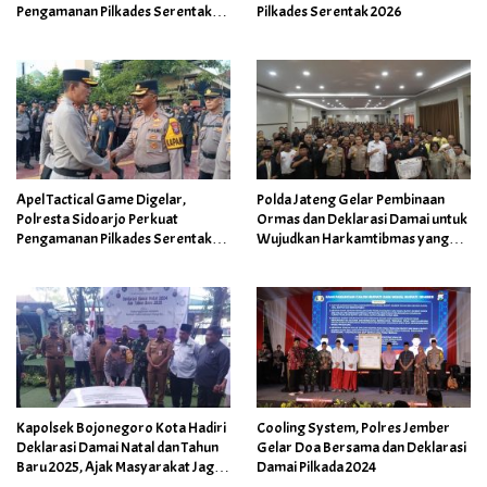
Pengamanan Pilkades Serentak
Pilkades Serentak 2026
2026
Apel Tactical Game Digelar,
Polda Jateng Gelar Pembinaan
Polresta Sidoarjo Perkuat
Ormas dan Deklarasi Damai untuk
Pengamanan Pilkades Serentak
Wujudkan Harkamtibmas yang
2026
Kondusif
Kapolsek Bojonegoro Kota Hadiri
Cooling System, Polres Jember
Deklarasi Damai Natal dan Tahun
Gelar Doa Bersama dan Deklarasi
Baru 2025, Ajak Masyarakat Jaga
Damai Pilkada 2024
Kerukunan