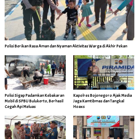
Polisi Berikan Rasa Aman dan Nyaman Aktivitas Warga di Akhir Pekan
Polisi Sigap Padamkan Kebakaran
Kapolres Bojonegoro Ajak Media
Mobil di SPBU Bulukerto, Berhasil
Jaga Kamtibmas dan Tangkal
Cegah Api Meluas
Hoaxs