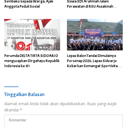
Sembako kepada Warga, Ajak
Siswa SDI Arahmah Jalani
Anggota Peduli Sosial
Perawatan di RSU Assakinah
Medika
Perumda DELTA TIRTA SIDOARJO
Lepas Balon Tandai Dimulainya
mengucapkan Dirgahayu Republik
Porsenap 2026, Lapas Sidoarjo
Indonesia ke-81
Kobarkan Semangat Sportivitas
dan Kebersamaan
Tinggalkan Balasan
Alamat email Anda tidak akan dipublikasikan.
Ruas yang wajib
ditandai
*