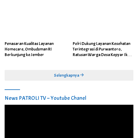
Penasaran Kualitas Layanan
Polri Dukung Layanan Kesehatan
Homecare, Ombudsman RI
Terintegrasi di Purwantoro,
Berkunjung ke Jember
Ratusan Warga Desa Kepyar Ikuti
Skrining Penyakit Gratis
Selengkapnya
News PATROLI TV – Youtube Chanel
Pemutar
Video