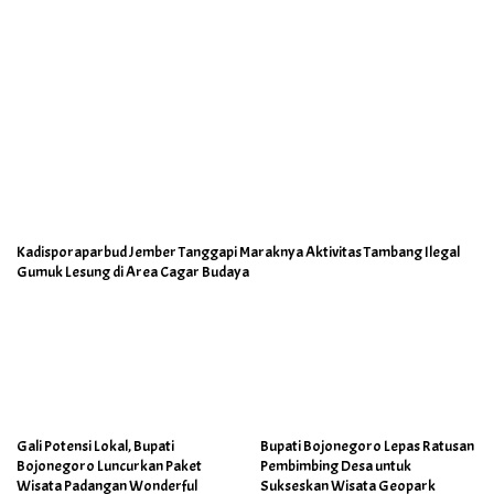
Kadisporaparbud Jember Tanggapi Maraknya Aktivitas Tambang Ilegal
Gumuk Lesung di Area Cagar Budaya
Gali Potensi Lokal, Bupati
Bupati Bojonegoro Lepas Ratusan
Bojonegoro Luncurkan Paket
Pembimbing Desa untuk
Wisata Padangan Wonderful
Sukseskan Wisata Geopark