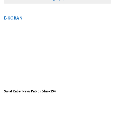
E-KORAN
Surat Kabar News Patroli Edisi – 254