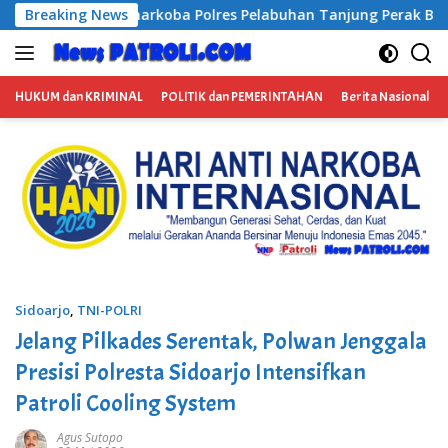
Langsung
es Pelabuhan Tanjung Perak Bongkar Tiga Jaringan Narkoba, 
Breaking News
ke
konten
HUKUM dan KRIMINAL
POLITIK dan PEMERINTAHAN
Berita Nasional
Sidoarjo
,
TNI-POLRI
Jelang Pilkades Serentak, Polwan Jenggala
Presisi Polresta Sidoarjo Intensifkan
Patroli Cooling System
Agus Sutopo