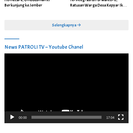
Berkunjung ke Jember
Ratusan Warga Desa Kepyar Ikuti
Skrining Penyakit Gratis
Selengkapnya
News PATROLI TV – Youtube Chanel
Pemutar
Video
00:00
17:04