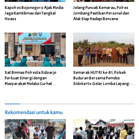
Kapolres Bojonegoro Ajak Media
Jelang Puncak Kemarau, Polres
Jaga Kamtibmas dan Tangkal
Jombang Pastikan Personel dan
Hoaxs
Alat Siap Hadapi Bencana
Sat Binmas Polresta Sidoarjo
Semarak HUT RI ke-81, Polsek
Perkuat Sinergi dengan
Buduran Bersama Pemdes
Masyarakat Melalui Curhat
Sidokerto Gelar Lomba Layang-
Kamtibmas
Layang
Rekomendasi untuk kamu