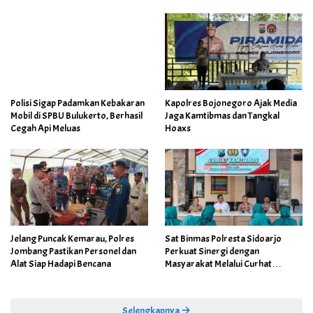
Polisi Sigap Padamkan Kebakaran
Kapolres Bojonegoro Ajak Media
Mobil di SPBU Bulukerto, Berhasil
Jaga Kamtibmas dan Tangkal
Cegah Api Meluas
Hoaxs
Jelang Puncak Kemarau, Polres
Sat Binmas Polresta Sidoarjo
Jombang Pastikan Personel dan
Perkuat Sinergi dengan
Alat Siap Hadapi Bencana
Masyarakat Melalui Curhat
Kamtibmas
Selengkapnya