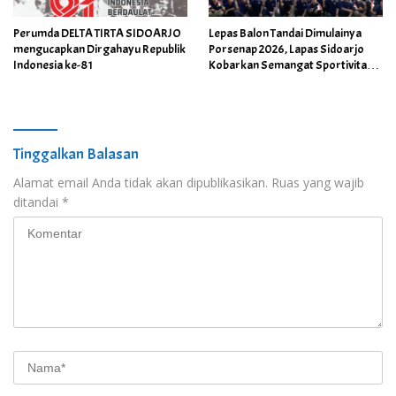
Perumda DELTA TIRTA SIDOARJO
Lepas Balon Tandai Dimulainya
mengucapkan Dirgahayu Republik
Porsenap 2026, Lapas Sidoarjo
Indonesia ke-81
Kobarkan Semangat Sportivitas
dan Kebersamaan
Tinggalkan Balasan
Alamat email Anda tidak akan dipublikasikan.
Ruas yang wajib
ditandai
*