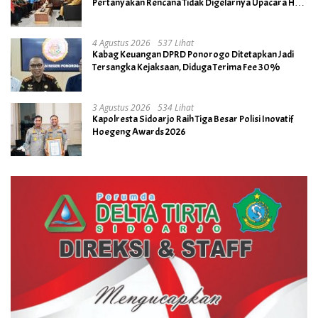
Pertanyakan Rencana Tidak Digelarnya Upacara HUT
RI ke- 81
4 Agustus 2026
537 Lihat
Kabag Keuangan DPRD Ponorogo Ditetapkan Jadi
Tersangka Kejaksaan, Diduga Terima Fee 30%
3 Agustus 2026
534 Lihat
Kapolresta Sidoarjo Raih Tiga Besar Polisi Inovatif
Hoegeng Awards 2026