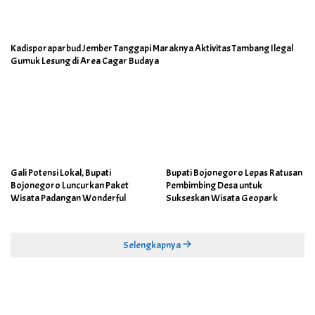
Kadisporaparbud Jember Tanggapi Maraknya Aktivitas Tambang Ilegal
Gumuk Lesung di Area Cagar Budaya
Gali Potensi Lokal, Bupati
Bupati Bojonegoro Lepas Ratusan
Bojonegoro Luncurkan Paket
Pembimbing Desa untuk
Wisata Padangan Wonderful
Sukseskan Wisata Geopark
Selengkapnya