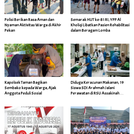
Polisi Berikan Rasa Aman dan
Semarak HUT ke-81 RI, YPP Al
Nyaman Aktivitas Warga di Akhir
Kholiqi Libatkan Pasien Rehabilitasi
Pekan
dalam Beragam Lomba
Kapolsek Taman Bagikan
Diduga Keracunan Makanan, 19
Sembako kepada Warga, Ajak
Siswa SDI Arahmah Jalani
Anggota Peduli Sosial
Perawatan di RSU Assakinah
Medika