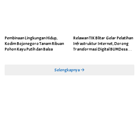
Pembinaan Lingkungan Hidup,
Relawan TIK Blitar Gelar Pelatihan
Kodim Bojonegoro Tanam Ribuan
Infrastruktur Internet, Dorong
Pohon Kayu Putih dan Balsa
Transformasi Digital BUMDesa
dan Pemerintahan Desa
Selengkapnya