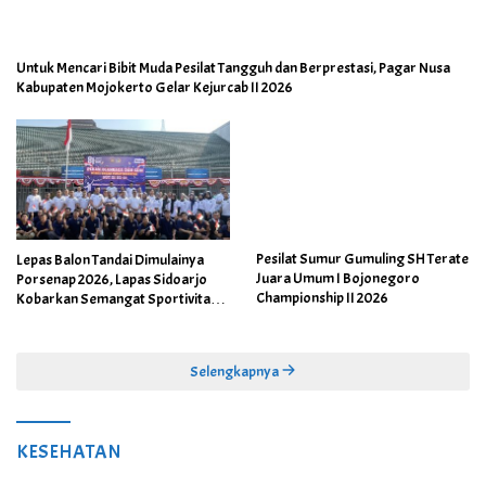
Untuk Mencari Bibit Muda Pesilat Tangguh dan Berprestasi, Pagar Nusa
Kabupaten Mojokerto Gelar Kejurcab II 2026
Pesilat Sumur Gumuling SH Terate
Lepas Balon Tandai Dimulainya
Juara Umum I Bojonegoro
Porsenap 2026, Lapas Sidoarjo
Championship II 2026
Kobarkan Semangat Sportivitas
dan Kebersamaan
Selengkapnya
KESEHATAN