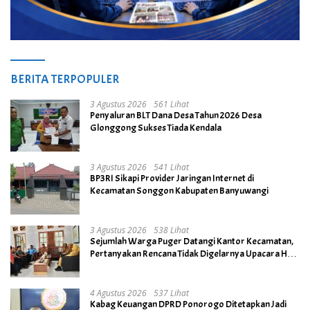
BERITA TERPOPULER
3 Agustus 2026
561 Lihat
Penyaluran BLT Dana Desa Tahun 2026 Desa
Glonggong Sukses Tiada Kendala
3 Agustus 2026
541 Lihat
BP3RI Sikapi Provider Jaringan Internet di
Kecamatan Songgon Kabupaten Banyuwangi
3 Agustus 2026
538 Lihat
Sejumlah Warga Puger Datangi Kantor Kecamatan,
Pertanyakan Rencana Tidak Digelarnya Upacara HUT
RI ke- 81
4 Agustus 2026
537 Lihat
Kabag Keuangan DPRD Ponorogo Ditetapkan Jadi