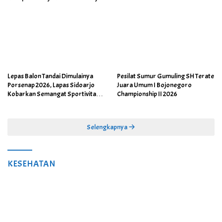
Lepas Balon Tandai Dimulainya
Pesilat Sumur Gumuling SH Terate
Porsenap 2026, Lapas Sidoarjo
Juara Umum I Bojonegoro
Kobarkan Semangat Sportivitas
Championship II 2026
dan Kebersamaan
Selengkapnya
KESEHATAN