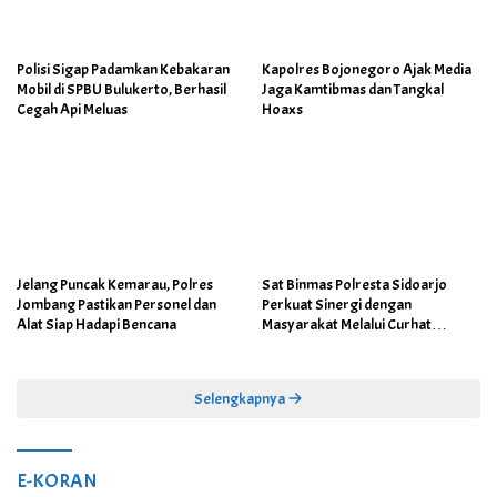
Polisi Sigap Padamkan Kebakaran
Kapolres Bojonegoro Ajak Media
Mobil di SPBU Bulukerto, Berhasil
Jaga Kamtibmas dan Tangkal
Cegah Api Meluas
Hoaxs
Jelang Puncak Kemarau, Polres
Sat Binmas Polresta Sidoarjo
Jombang Pastikan Personel dan
Perkuat Sinergi dengan
Alat Siap Hadapi Bencana
Masyarakat Melalui Curhat
Kamtibmas
Selengkapnya
E-KORAN