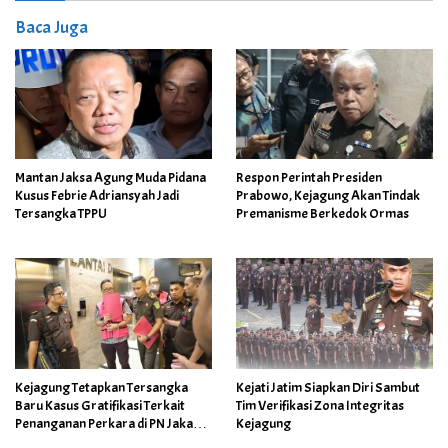
Baca Juga
Respon Perintah Presiden
Mantan Jaksa Agung Muda Pidana
Prabowo, Kejagung Akan Tindak
Kusus Febrie Adriansyah Jadi
Premanisme Berkedok Ormas
Tersangka TPPU
Kejagung Tetapkan Tersangka
Kejati Jatim Siapkan Diri Sambut
Baru Kasus Gratifikasi Terkait
Tim Verifikasi Zona Integritas
Penanganan Perkara di PN Jakarta
Kejagung
Pusat