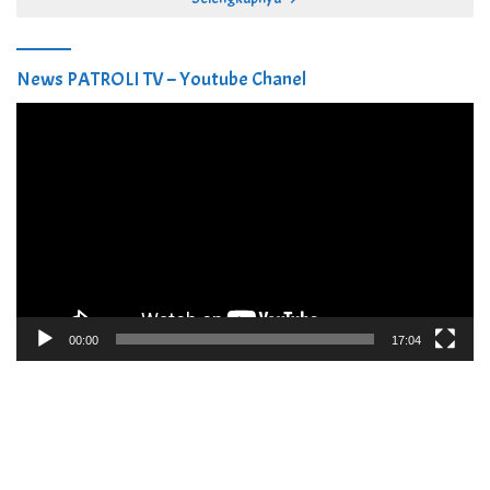
News PATROLI TV – Youtube Chanel
Pemutar
Video
00:00
17:04