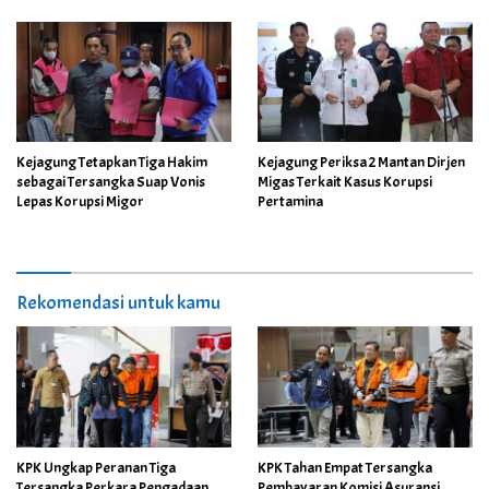
Kejagung Tetapkan Tiga Hakim
Kejagung Periksa 2 Mantan Dirjen
sebagai Tersangka Suap Vonis
Migas Terkait Kasus Korupsi
Lepas Korupsi Migor
Pertamina
Rekomendasi untuk kamu
KPK Ungkap Peranan Tiga
KPK Tahan Empat Tersangka
Tersangka Perkara Pengadaan
Pembayaran Komisi Asuransi