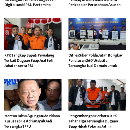
Digitalisasi SPBU Pertamina
Perkapalan Perusahaan Asuransi
BUMN
KPK Tangkap Bupati Pemalang
DitresSiber Polda Jatim Bongkar
Terkait Dugaan Suap Jual Beli
Peretasan 260 Website,
Jabatan serta PBJ
Tersangka Jual Domain untuk
Promosi Judi Online
Mantan Jaksa Agung Muda Pidana
Pengembangan Perkara, KPK
Kusus Febrie Adriansyah Jadi
Tahan Tiga Tersangka Dugaan
Tersangka TPPU
Suap Hibah Pokmas Jatim