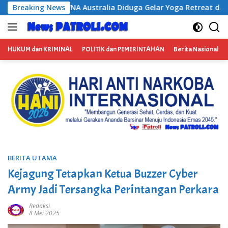
Langsung
tralia Diduga Gelar Yoga Retreat dan Menjadi Instruktur Medita
Breaking News
ke
konten
HUKUM dan KRIMINAL
POLITIK dan PEMERINTAHAN
Berita Nasional
BERITA UTAMA
Kejagung Tetapkan Ketua Buzzer Cyber
Army Jadi Tersangka Perintangan Perkara
Redaksi
8 Mei 2025