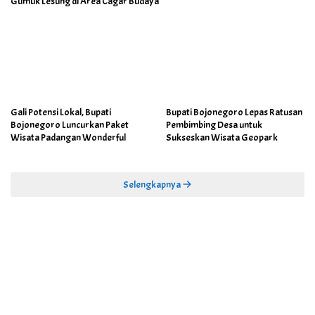
Gumuk Lesung di Area Cagar Budaya
Gali Potensi Lokal, Bupati
Bupati Bojonegoro Lepas Ratusan
Bojonegoro Luncurkan Paket
Pembimbing Desa untuk
Wisata Padangan Wonderful
Sukseskan Wisata Geopark
Selengkapnya