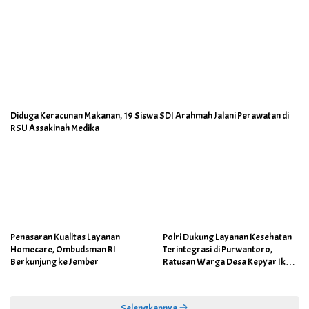
Diduga Keracunan Makanan, 19 Siswa SDI Arahmah Jalani Perawatan di
RSU Assakinah Medika
Penasaran Kualitas Layanan
Polri Dukung Layanan Kesehatan
Homecare, Ombudsman RI
Terintegrasi di Purwantoro,
Berkunjung ke Jember
Ratusan Warga Desa Kepyar Ikuti
Skrining Penyakit Gratis
Selengkapnya