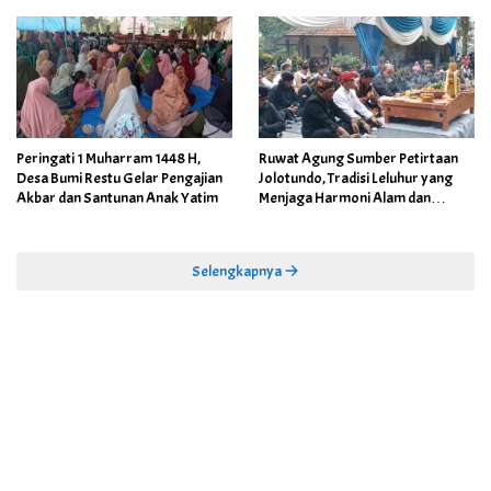
Peringati 1 Muharram 1448 H,
Ruwat Agung Sumber Petirtaan
Desa Bumi Restu Gelar Pengajian
Jolotundo, Tradisi Leluhur yang
Akbar dan Santunan Anak Yatim
Menjaga Harmoni Alam dan
Warisan Sejarah
Selengkapnya