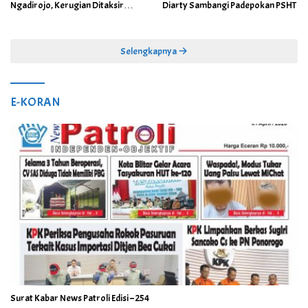
Ngadirojo, Kerugian Ditaksir
Diarty Sambangi Padepokan PSHT
Capai Rp100 Juta
Selengkapnya
E-KORAN
Surat Kabar News Patroli Edisi – 254