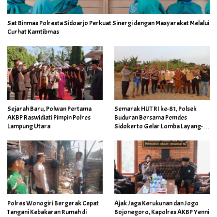
Sat Binmas Polresta Sidoarjo Perkuat Sinergi dengan Masyarakat Melalui
Curhat Kamtibmas
Sejarah Baru, Polwan Pertama
Semarak HUT RI ke-81, Polsek
AKBP Raswidiati Pimpin Polres
Buduran Bersama Pemdes
Lampung Utara
Sidokerto Gelar Lomba Layang-
Layang
Polres Wonogiri Bergerak Cepat
Ajak Jaga Kerukunan dan Jogo
Tangani Kebakaran Rumah di
Bojonegoro, Kapolres AKBP Yenni