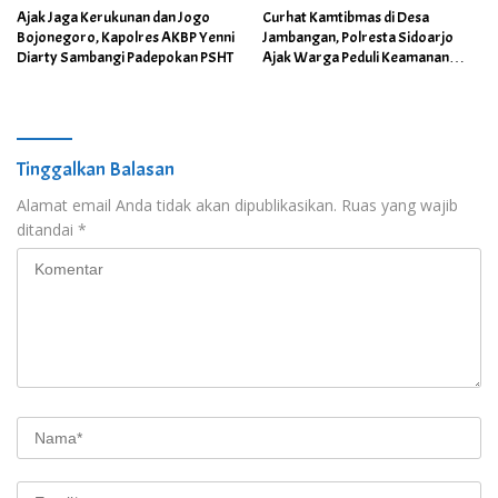
Ajak Jaga Kerukunan dan Jogo
Curhat Kamtibmas di Desa
Bojonegoro, Kapolres AKBP Yenni
Jambangan, Polresta Sidoarjo
Diarty Sambangi Padepokan PSHT
Ajak Warga Peduli Keamanan
Lingkungan
Tinggalkan Balasan
Alamat email Anda tidak akan dipublikasikan.
Ruas yang wajib
ditandai
*