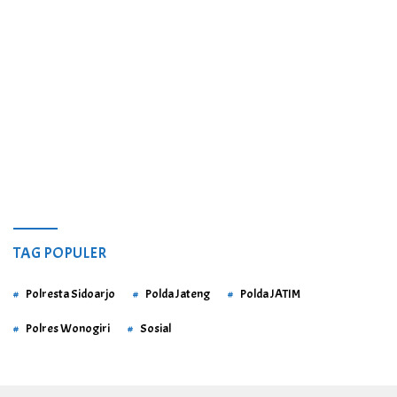
TAG POPULER
Polresta Sidoarjo
Polda Jateng
Polda JATIM
Polres Wonogiri
Sosial