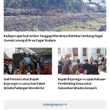
Kadisporaparbud Jember Tanggapi Maraknya Aktivitas Tambang Ilegal
Gumuk Lesung di Area Cagar Budaya
Gali Potensi Lokal, Bupati
Bupati Bojonegoro Lepas Ratusan
Bojonegoro Luncurkan Paket
Pembimbing Desa untuk
Wisata Padangan Wonderful
Sukseskan Wisata Geopark
Selengkapnya