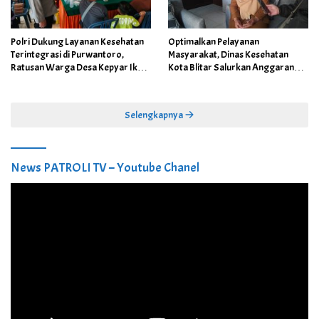
Polri Dukung Layanan Kesehatan
Optimalkan Pelayanan
Terintegrasi di Purwantoro,
Masyarakat, Dinas Kesehatan
Ratusan Warga Desa Kepyar Ikuti
Kota Blitar Salurkan Anggaran
Skrining Penyakit Gratis
DBBCHT Tahun 2026 untuk
Penguatan Puskesmas Kecamatan
Selengkapnya
News PATROLI TV – Youtube Chanel
Pemutar
Video