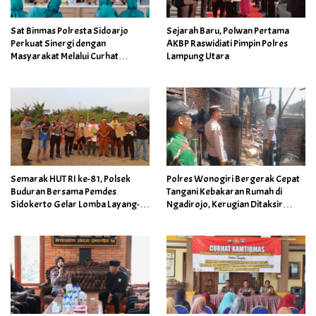
Sat Binmas Polresta Sidoarjo
Sejarah Baru, Polwan Pertama
Perkuat Sinergi dengan
AKBP Raswidiati Pimpin Polres
Masyarakat Melalui Curhat
Lampung Utara
Kamtibmas
Semarak HUT RI ke-81, Polsek
Polres Wonogiri Bergerak Cepat
Buduran Bersama Pemdes
Tangani Kebakaran Rumah di
Sidokerto Gelar Lomba Layang-
Ngadirojo, Kerugian Ditaksir
Layang
Capai Rp100 Juta