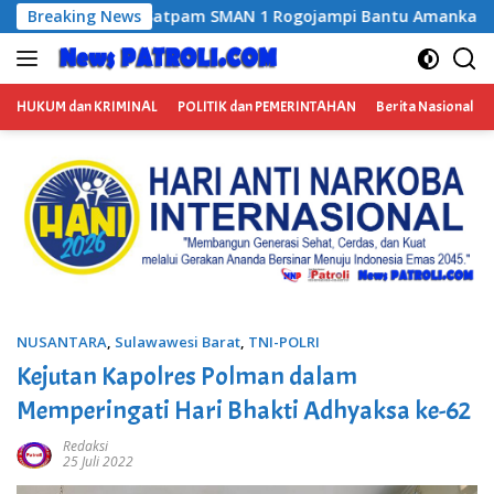
Langsung
pi Bantu Amankan Terduga Pengedar Narkoba, Kasus Ditangan
Breaking News
ke
konten
HUKUM dan KRIMINAL
POLITIK dan PEMERINTAHAN
Berita Nasional
NUSANTARA
,
Sulawawesi Barat
,
TNI-POLRI
Kejutan Kapolres Polman dalam
Memperingati Hari Bhakti Adhyaksa ke-62
Redaksi
25 Juli 2022