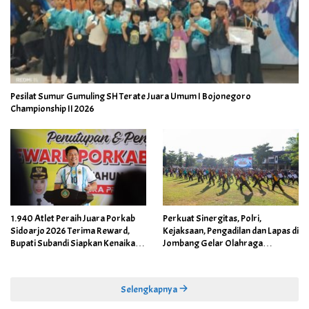
Pesilat Sumur Gumuling SH Terate Juara Umum I Bojonegoro
Championship II 2026
1.940 Atlet Peraih Juara Porkab
Perkuat Sinergitas, Polri,
Sidoarjo 2026 Terima Reward,
Kejaksaan, Pengadilan dan Lapas di
Bupati Subandi Siapkan Kenaikan
Jombang Gelar Olahraga
Bonus Porprov Jatim hingga Rp60
Bersama
Juta
Selengkapnya