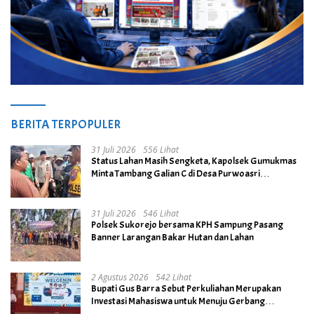
BERITA TERPOPULER
31 Juli 2026
556 Lihat
Status Lahan Masih Sengketa, Kapolsek Gumukmas
Minta Tambang Galian C di Desa Purwoasri
Dihentikan
31 Juli 2026
546 Lihat
Polsek Sukorejo bersama KPH Sampung Pasang
Banner Larangan Bakar Hutan dan Lahan
2 Agustus 2026
542 Lihat
Bupati Gus Barra Sebut Perkuliahan Merupakan
Investasi Mahasiswa untuk Menuju Gerbang
Kesuksesan di Masa Depan