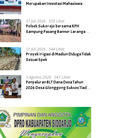
Merupakan Investasi Mahasiswa
untuk Menuju Gerbang Kesuksesan
di Masa Depan
31 Juli 2026
550 Lihat
Polsek Sukorejo bersama KPH
Sampung Pasang Banner Larangan
Bakar Hutan dan Lahan
31 Juli 2026
544 Lihat
Proyek Irigasi di Madiun Diduga Tidak
Sesuai Spek
3 Agustus 2026
541 Lihat
Penyaluran BLT Dana Desa Tahun
2026 Desa Glonggong Sukses Tiada
Kendala