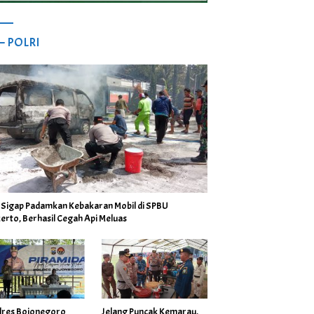
 – POLRI
i Sigap Padamkan Kebakaran Mobil di SPBU
erto, Berhasil Cegah Api Meluas
lres Bojonegoro
Jelang Puncak Kemarau,