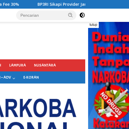
 Provider Jaringan Internet di Kecamatan Songgon Kabupaten 
tutup
H
LAMPURA
NUSANTARA
 – ADV
E-KORAN