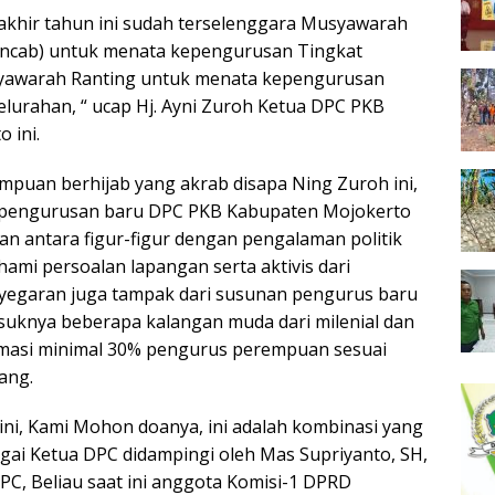
khir tahun ini sudah terselenggara Musyawarah
ncab) untuk menata kepengurusan Tingkat
yawarah Ranting untuk menata kepengurusan
elurahan, “ ucap Hj. Ayni Zuroh Ketua DPC PKB
 ini.
empuan berhijab yang akrab disapa Ning Zuroh ini,
pengurusan baru DPC PKB Kabupaten Mojokerto
 antara figur-figur dengan pengalaman politik
mi persoalan lapangan serta aktivis dari
nyegaran juga tampak dari susunan pengurus baru
uknya beberapa kalangan muda dari milenial dan
rmasi minimal 30% pengurus perempuan sesuai
ang.
ni, Kami Mohon doanya, ini adalah kombinasi yang
agai Ketua DPC didampingi oleh Mas Supriyanto, SH,
PC, Beliau saat ini anggota Komisi-1 DPRD