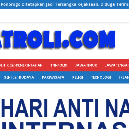
angka Kejaksaan, Diduga Terima Fee 30%
BP3RI Sikapi
LITIK dan PEMERINTAHAN
TNI-POLRI
JAWA TIMUR
JAWA TENGA
SENI dan BUDAYA
PARIWISATA
RELIGI
TEKNOLOGI
IKLAN