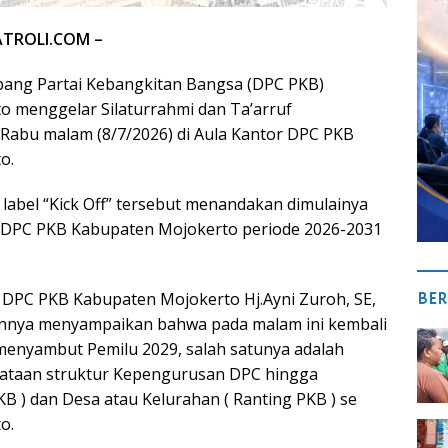
ATROLI.COM –
ang Partai Kebangkitan Bangsa (DPC PKB)
 menggelar Silaturrahmi dan Ta’arruf
Rabu malam (8/7/2026) di Aula Kantor DPC PKB
o.
 label “Kick Off” tersebut menandakan dimulainya
DPC PKB Kabupaten Mojokerto periode 2026-2031
BER
 DPC PKB Kabupaten Mojokerto Hj.Ayni Zuroh, SE,
nya menyampaikan bahwa pada malam ini kembali
menyambut Pemilu 2029, salah satunya adalah
taan struktur Kepengurusan DPC hingga
B ) dan Desa atau Kelurahan ( Ranting PKB ) se
o.