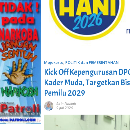
Mojokerto
,
POLITIK dan PEMERINTAHAN
Kick Off Kepengurusan DPC
Kader Muda, Targetkan 
Pemilu 2029
Ririn Fadilah
9 Juli 2026