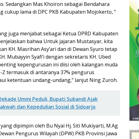
o. Sedangkan Mas Khoiron sebagai Bendahara
ng cukup lama di DPC PKB Kabupaten Mojokerto, ”
 yang juga menjabat sebagai Ketua DPRD Kabupaten
menjelaskan bahwa Untuk jajaran Mustasyar, kita
n KH. Masrihan Asy’ari dan di Dewan Syuro tetap
H. Mubayyin Syafi’i dengan sekretaris KH. Ubed
 penting kepengurusan ini diisi oleh kalangan muda
en-Z termasuk di antaranya 37% pengurus
i ketentuan undang-undang,” lanjut Ning Zuroh.
Dekade Ummi Peduli, Bupati Subandi Ajak
akwah dan Kepedulian Sosial di Sidoarjo
f yang dipimpin oleh Bu Nyai Hj. Siti Mukiyarti, M.Ag
Dewan Pengurus Wilayah (DPW) PKB Provinsi Jawa