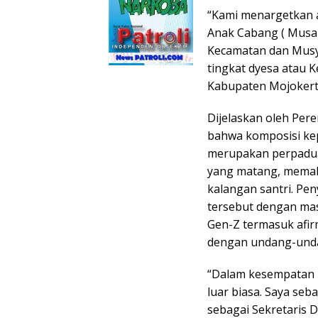
“Kami menargetkan a
Anak Cabang ( Musa
Kecamatan dan Mus
tingkat dyesa atau K
Kabupaten Mojokerto
Dijelaskan oleh Per
bahwa komposisi ke
merupakan perpaduan
yang matang, memaha
kalangan santri. Pe
tersebut dengan mas
Gen-Z termasuk afi
dengan undang-und
“Dalam kesempatan i
luar biasa. Saya seb
sebagai Sekretaris D