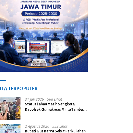
ITA TERPOPULER
31 Juli 2026
568 Lihat
Status Lahan Masih Sengketa,
Kapolsek Gumukmas Minta Tambang
Galian C di Desa Purwoasri
Dihentikan
2 Agustus 2026
553 Lihat
Bupati Gus Barra Sebut Perkuliahan