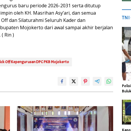
ngurus baru periode 2026-2031 serta ditutup
impin oleh KH. Masrihan Asy’ari, dan semua
TNI
 Off dan Silaturahmi Seluruh Kader dan
bupaten Mojokerto dari awal sampai akhir berjalan
( Rin )
ick Off Kepengurusan DPC PKB Mojokerto
Polis
Buluk
Kapo