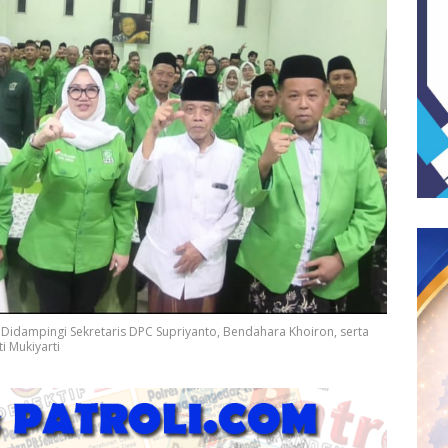
Didampingi Sekretaris DPC Supriyanto, Bendahara Khoiron, serta
i Mukiyarti