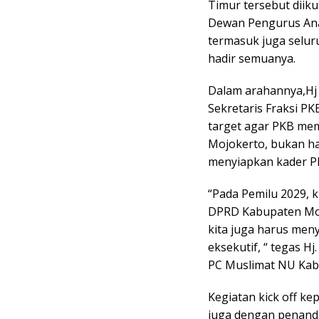
Timur tersebut diiku
Dewan Pengurus Ana
termasuk juga selu
hadir semuanya.
Dalam arahannya,Hj 
Sekretaris Fraksi P
target agar PKB me
Mojokerto, bukan han
menyiapkan kader PK
“Pada Pemilu 2029, 
DPRD Kabupaten Mojo
kita juga harus men
eksekutif, “ tegas Hj
PC Muslimat NU Kab
Kegiatan kick off k
juga dengan penanda