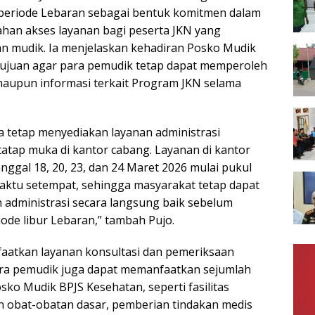
 periode Lebaran sebagai bentuk komitmen dalam
an akses layanan bagi peserta JKN yang
n mudik. Ia menjelaskan kehadiran Posko Mudik
tujuan agar para pemudik tetap dapat memperoleh
aupun informasi terkait Program JKN selama
a tetap menyediakan layanan administrasi
tatap muka di kantor cabang. Layanan di kantor
ggal 18, 20, 23, dan 24 Maret 2026 mulai pukul
waktu setempat, sehingga masyarakat tetap dapat
administrasi secara langsung baik sebelum
ode libur Lebaran,” tambah Pujo.
aatkan layanan konsultasi dan pemeriksaan
ara pemudik juga dapat memanfaatkan sejumlah
osko Mudik BPJS Kesehatan, seperti fasilitas
an obat-obatan dasar, pemberian tindakan medis