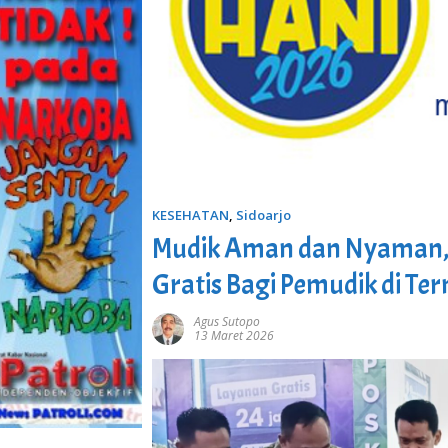
KESEHATAN
,
Sidoarjo
Mudik Aman dan Nyaman, 
Gratis Bagi Pemudik di Te
Agus Sutopo
13 Maret 2026