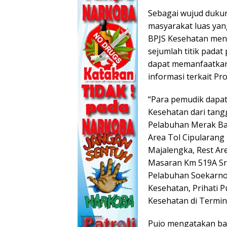
Sebagai wujud duku
masyarakat luas yan
BPJS Kesehatan men
sejumlah titik padat
dapat memanfaatkan
informasi terkait P
“Para pemudik dapat
Kesehatan dari tangg
Pelabuhan Merak Ban
Area Tol Cipularang
Majalengka, Rest Ar
Masaran Km 519A Sra
Pelabuhan Soekarno
Kesehatan, Prihati 
Kesehatan di Termina
Pujo mengatakan ba