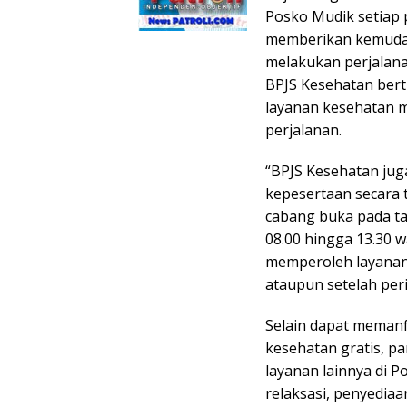
Posko Mudik setiap
memberikan kemudah
melakukan perjalana
BPJS Kesehatan ber
layanan kesehatan m
perjalanan.
“BPJS Kesehatan jug
kepesertaan secara 
cabang buka pada tan
08.00 hingga 13.30 
memperoleh layanan 
ataupun setelah peri
Selain dapat memanf
kesehatan gratis, p
layanan lainnya di P
relaksasi, penyedia