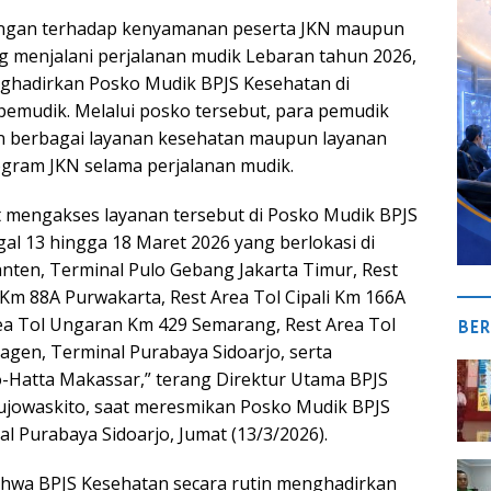
ngan terhadap kenyamanan peserta JKN maupun
g menjalani perjalanan mudik Lebaran tahun 2026,
ghadirkan Posko Mudik BPJS Kesehatan di
 pemudik. Melalui posko tersebut, para pemudik
 berbagai layanan kesehatan maupun layanan
rogram JKN selama perjalanan mudik.
 mengakses layanan tersebut di Posko Mudik BPJS
al 13 hingga 18 Maret 2026 yang berlokasi di
ten, Terminal Pulo Gebang Jakarta Timur, Rest
 Km 88A Purwakarta, Rest Area Tol Cipali Km 166A
ea Tol Ungaran Km 429 Semarang, Rest Area Tol
BER
gen, Terminal Purabaya Sidoarjo, serta
-Hatta Makassar,” terang Direktur Utama BPJS
Pujowaskito, saat meresmikan Posko Mudik BPJS
l Purabaya Sidoarjo, Jumat (13/3/2026).
hwa BPJS Kesehatan secara rutin menghadirkan