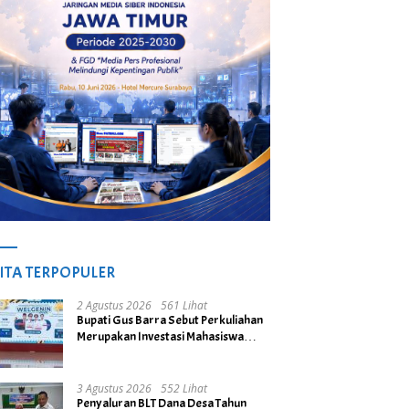
ITA TERPOPULER
2 Agustus 2026
561 Lihat
Bupati Gus Barra Sebut Perkuliahan
Merupakan Investasi Mahasiswa
untuk Menuju Gerbang Kesuksesan
di Masa Depan
3 Agustus 2026
552 Lihat
Penyaluran BLT Dana Desa Tahun