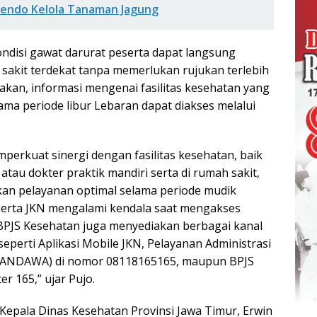
bendo Kelola Tanaman Jagung
ndisi gawat darurat peserta dapat langsung
akit terdekat tanpa memerlukan rujukan terlebih
akan, informasi mengenai fasilitas kesehatan yang
ama periode libur Lebaran dapat diakses melalui
perkuat sinergi dengan fasilitas kesehatan, baik
 atau dokter praktik mandiri serta di rumah sakit,
an pelayanan optimal selama periode mudik
serta JKN mengalami kendala saat mengakses
BPJS Kesehatan juga menyediakan berbagai kanal
eperti Aplikasi Mobile JKN, Pelayanan Administrasi
PANDAWA) di nomor 08118165165, maupun BPJS
r 165,” ujar Pujo.
Kepala Dinas Kesehatan Provinsi Jawa Timur, Erwin