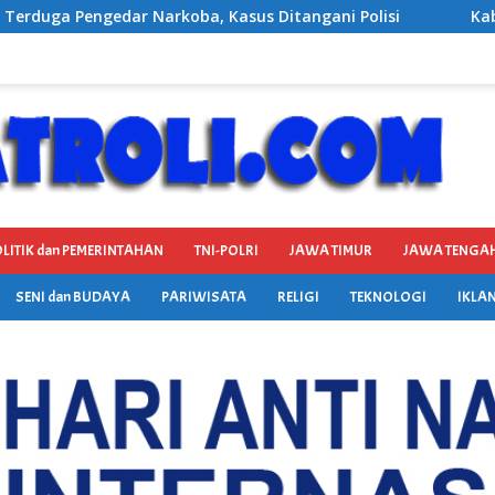
 Ditangani Polisi
Kabag Keuangan DPRD Ponorogo Dite
LITIK dan PEMERINTAHAN
TNI-POLRI
JAWA TIMUR
JAWA TENGA
SENI dan BUDAYA
PARIWISATA
RELIGI
TEKNOLOGI
IKLAN