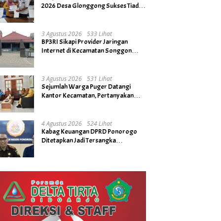
2026 Desa Glonggong Sukses Tiada
Kendala
3 Agustus 2026
533 Lihat
BP3RI Sikapi Provider Jaringan
Internet di Kecamatan Songgon
Kabupaten Banyuwangi
3 Agustus 2026
531 Lihat
Sejumlah Warga Puger Datangi
Kantor Kecamatan, Pertanyakan
Rencana Tidak Digelarnya Upacara
HUT RI ke- 81
4 Agustus 2026
524 Lihat
Kabag Keuangan DPRD Ponorogo
Ditetapkan Jadi Tersangka
Kejaksaan, Diduga Terima Fee 30%