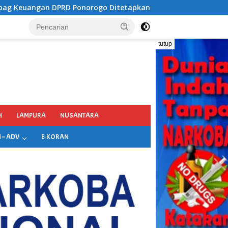
tapkan Jadi Tersangka Kejaksaan, Diduga Terima Fee 30%
tutup
H
LAMPURA
NUSANTARA
 – ADV
E-KORAN