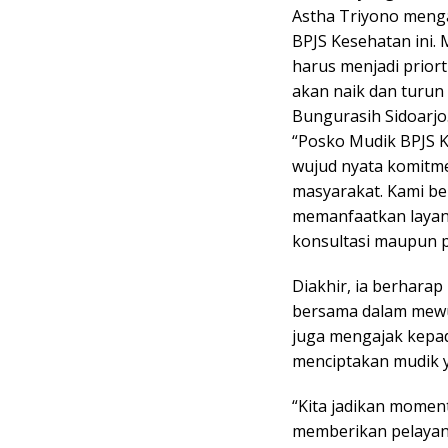
Astha Triyono meng
BPJS Kesehatan ini.
harus menjadi prior
akan naik dan turun
Bungurasih Sidoarjo
“Posko Mudik BPJS K
wujud nyata komitm
masyarakat. Kami b
memanfaatkan layana
konsultasi maupun 
Diakhir, ia berharap
bersama dalam mewu
juga mengajak kepad
menciptakan mudik 
“Kita jadikan momen
memberikan pelayan