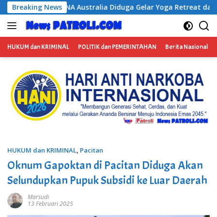
Langsung
ia Diduga Gelar Yoga Retreat dan Menjadi Instruktur Meditasi
Breaking News
ke
konten
HUKUM dan KRIMINAL
POLITIK dan PEMERINTAHAN
Berita Nasional
HUKUM dan KRIMINAL
,
Pacitan
Oknum Gapoktan di Pacitan Diduga Akan
Selundupkan Pupuk Subsidi ke Luar Daerah
Marsudi
13 Februari 2025