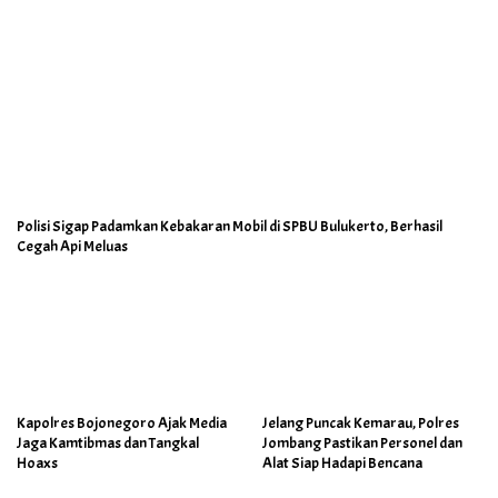
Polisi Sigap Padamkan Kebakaran Mobil di SPBU Bulukerto, Berhasil
Cegah Api Meluas
Kapolres Bojonegoro Ajak Media
Jelang Puncak Kemarau, Polres
Jaga Kamtibmas dan Tangkal
Jombang Pastikan Personel dan
Hoaxs
Alat Siap Hadapi Bencana