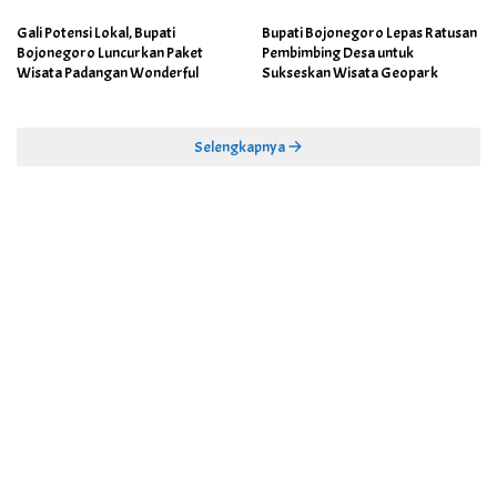
Gali Potensi Lokal, Bupati
Bupati Bojonegoro Lepas Ratusan
Bojonegoro Luncurkan Paket
Pembimbing Desa untuk
Wisata Padangan Wonderful
Sukseskan Wisata Geopark
Selengkapnya