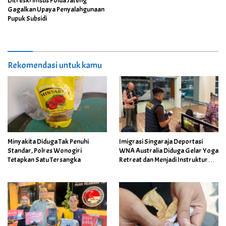
Ditreskrimsus Polda Jateng
Gagalkan Upaya Penyalahgunaan
Pupuk Subsidi
Rekomendasi untuk kamu
Minyakita Diduga Tak Penuhi
Imigrasi Singaraja Deportasi
Standar, Polres Wonogiri
WNA Australia Diduga Gelar Yoga
Tetapkan Satu Tersangka
Retreat dan Menjadi Instruktur
Meditasi