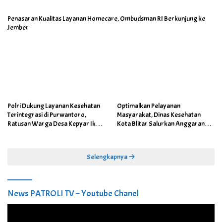
Penasaran Kualitas Layanan Homecare, Ombudsman RI Berkunjung ke
Jember
Polri Dukung Layanan Kesehatan
Optimalkan Pelayanan
Terintegrasi di Purwantoro,
Masyarakat, Dinas Kesehatan
Ratusan Warga Desa Kepyar Ikuti
Kota Blitar Salurkan Anggaran
Skrining Penyakit Gratis
DBBCHT Tahun 2026 untuk
Penguatan Puskesmas Kecamatan
Selengkapnya
News PATROLI TV – Youtube Chanel
Pemutar
Video