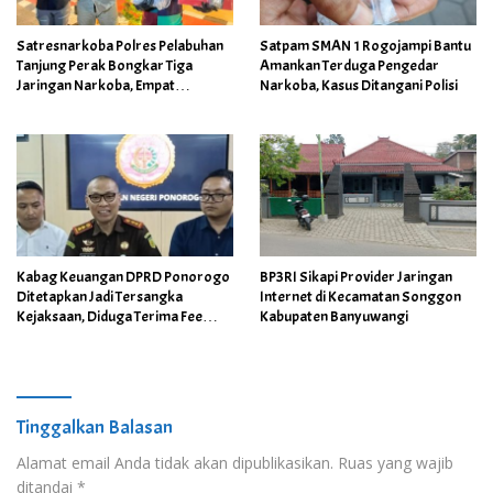
Satresnarkoba Polres Pelabuhan
Satpam SMAN 1 Rogojampi Bantu
Tanjung Perak Bongkar Tiga
Amankan Terduga Pengedar
Jaringan Narkoba, Empat
Narkoba, Kasus Ditangani Polisi
Tersangka Diamankan
Kabag Keuangan DPRD Ponorogo
BP3RI Sikapi Provider Jaringan
Ditetapkan Jadi Tersangka
Internet di Kecamatan Songgon
Kejaksaan, Diduga Terima Fee
Kabupaten Banyuwangi
30%
Tinggalkan Balasan
Alamat email Anda tidak akan dipublikasikan.
Ruas yang wajib
ditandai
*