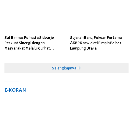
Sat Binmas Polresta Sidoarjo
Sejarah Baru, Polwan Pertama
Perkuat Sinergi dengan
AKBP Raswidiati Pimpin Polres
Masyarakat Melalui Curhat
Lampung Utara
Kamtibmas
Selengkapnya
E-KORAN