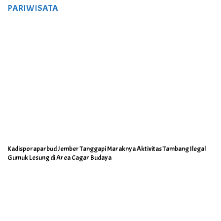
PARIWISATA
Kadisporaparbud Jember Tanggapi Maraknya Aktivitas Tambang Ilegal
Gumuk Lesung di Area Cagar Budaya