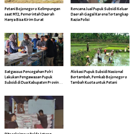
Petani Bojonegoro Kelimpungan
Rencana Jual Pupuk Subsidi Keluar
saat MT2, Pemerintah Daerah
Daerah Gagal Karena Tertangkap
Hanya Bisa Kirim Surat
Razia Polisi
Satgassus Pencegahan Polri
Alokasi Pupuk Subsidi Nasional
Lakukan Pengawasan Pupuk
Bertambah, Pemkab Bojonegoro
Subsidi di Dua Kabupaten Provinsi
Tambah Kuota untuk Petani
Jateng