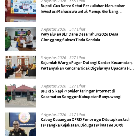
2 Agustus 2026
555 Lihat
Bupati Gus Barra Sebut Perkuliahan Merupakan
Investasi Mahasiswa untuk Menuju Gerbang
Kesuksesan di Masa Depan
3 Agustus 2026
547 Lihat
Penyaluran BLT Dana Desa Tahun 2026 Desa
Glonggong Sukses Tiada Kendala
3 Agustus 2026
527 Lihat
Sejumlah Warga Puger Datangi Kantor Kecamatan,
Pertanyakan Rencana Tidak Digelarnya Upacara HUT
RI ke- 81
3 Agustus 2026
527 Lihat
BP3RI Sikapi Provider Jaringan Internet di
Kecamatan Songgon Kabupaten Banyuwangi
4 Agustus 2026
517 Lihat
Kabag Keuangan DPRD Ponorogo Ditetapkan Jadi
Tersangka Kejaksaan, Diduga Terima Fee 30%