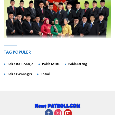
TAG POPULER
Polresta Sidoarjo
Polda JATIM
Polda Jateng
Polres Wonogiri
Sosial