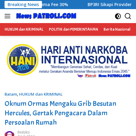
Langsung
3RI Sikapi Provider Jaringan Internet di Kecamatan Songgon K
Breaking News
ke
konten
HUKUM dan KRIMINAL
POLITIK dan PEMERINTAHAN
Berita Nasional
Batam
,
HUKUM dan KRIMINAL
Oknum Ormas Mengaku Grib Besutan
Hercules, Gertak Pengacara Dalam
Persoalan Rumah
Redaksi