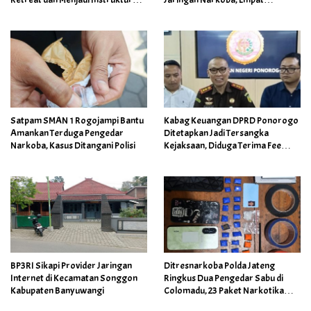
Meditasi
Tersangka Diamankan
Satpam SMAN 1 Rogojampi Bantu
Kabag Keuangan DPRD Ponorogo
Amankan Terduga Pengedar
Ditetapkan Jadi Tersangka
Narkoba, Kasus Ditangani Polisi
Kejaksaan, Diduga Terima Fee
30%
BP3RI Sikapi Provider Jaringan
Ditresnarkoba Polda Jateng
Internet di Kecamatan Songgon
Ringkus Dua Pengedar Sabu di
Kabupaten Banyuwangi
Colomadu, 23 Paket Narkotika
Berhasil Disita