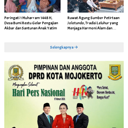
Peringati 1 Muharram 1448 H,
Ruwat Agung Sumber Petirtaan
Desa Bumi Restu Gelar Pengajian
Jolotundo, Tradisi Leluhur yang
Akbar dan Santunan Anak Yatim
Menjaga Harmoni Alam dan
Warisan Sejarah
Selengkapnya