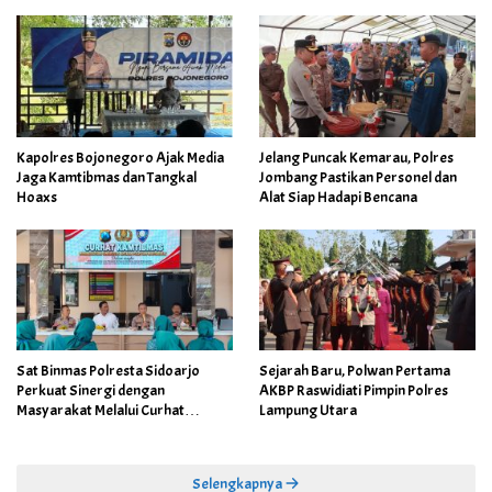
Kapolres Bojonegoro Ajak Media
Jelang Puncak Kemarau, Polres
Jaga Kamtibmas dan Tangkal
Jombang Pastikan Personel dan
Hoaxs
Alat Siap Hadapi Bencana
Sat Binmas Polresta Sidoarjo
Sejarah Baru, Polwan Pertama
Perkuat Sinergi dengan
AKBP Raswidiati Pimpin Polres
Masyarakat Melalui Curhat
Lampung Utara
Kamtibmas
Selengkapnya