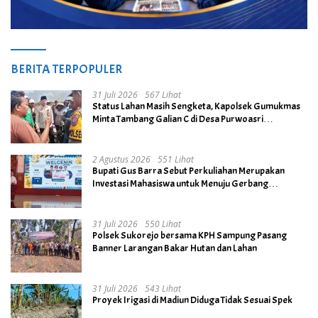
BERITA TERPOPULER
31 Juli 2026
567 Lihat
Status Lahan Masih Sengketa, Kapolsek Gumukmas
Minta Tambang Galian C di Desa Purwoasri
Dihentikan
2 Agustus 2026
551 Lihat
Bupati Gus Barra Sebut Perkuliahan Merupakan
Investasi Mahasiswa untuk Menuju Gerbang
Kesuksesan di Masa Depan
31 Juli 2026
550 Lihat
Polsek Sukorejo bersama KPH Sampung Pasang
Banner Larangan Bakar Hutan dan Lahan
31 Juli 2026
543 Lihat
Proyek Irigasi di Madiun Diduga Tidak Sesuai Spek