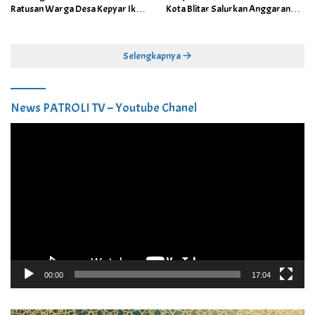
Ratusan Warga Desa Kepyar Ikuti
Kota Blitar Salurkan Anggaran
Skrining Penyakit Gratis
DBBCHT Tahun 2026 untuk
Penguatan Puskesmas Kecamatan
Selengkapnya
News PATROLI TV – Youtube Chanel
Pemutar
Video
00:00
17:04