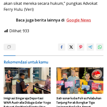
akan sikat mereka secara hukum,” pungkas Advokat
Ferry Hulu. (Veri)
Baca juga berita lainnya di
Google New
s
Dilihat:
933
Rekomendasi untuk kamu
Imigrasi Singaraja Deportasi
Satresnarkoba Polres Pelabuhan
WNA Australia Diduga Gelar Yoga
Tanjung Perak Bongkar Tiga
Retreat dan Menjadi Instruktur
Jaringan Narkoba, Empat