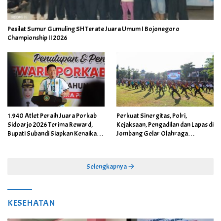
Pesilat Sumur Gumuling SH Terate Juara Umum I Bojonegoro
Championship II 2026
1.940 Atlet Peraih Juara Porkab
Perkuat Sinergitas, Polri,
Sidoarjo 2026 Terima Reward,
Kejaksaan, Pengadilan dan Lapas di
Bupati Subandi Siapkan Kenaikan
Jombang Gelar Olahraga
Bonus Porprov Jatim hingga Rp60
Bersama
Juta
Selengkapnya
KESEHATAN