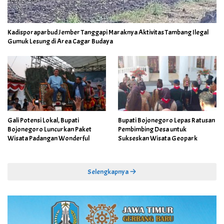
Kadisporaparbud Jember Tanggapi Maraknya Aktivitas Tambang Ilegal
Gumuk Lesung di Area Cagar Budaya
Gali Potensi Lokal, Bupati
Bupati Bojonegoro Lepas Ratusan
Bojonegoro Luncurkan Paket
Pembimbing Desa untuk
Wisata Padangan Wonderful
Sukseskan Wisata Geopark
Selengkapnya