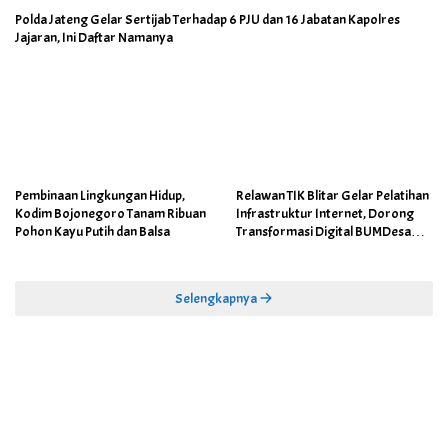
Polda Jateng Gelar Sertijab Terhadap 6 PJU dan 16 Jabatan Kapolres
Jajaran, Ini Daftar Namanya
Pembinaan Lingkungan Hidup,
Relawan TIK Blitar Gelar Pelatihan
Kodim Bojonegoro Tanam Ribuan
Infrastruktur Internet, Dorong
Pohon Kayu Putih dan Balsa
Transformasi Digital BUMDesa
dan Pemerintahan Desa
Selengkapnya