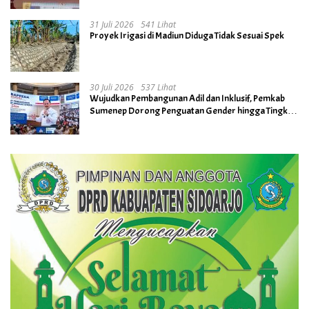
31 Juli 2026
541 Lihat
Proyek Irigasi di Madiun Diduga Tidak Sesuai Spek
30 Juli 2026
537 Lihat
Wujudkan Pembangunan Adil dan Inklusif, Pemkab
Sumenep Dorong Penguatan Gender hingga Tingkat
Desa