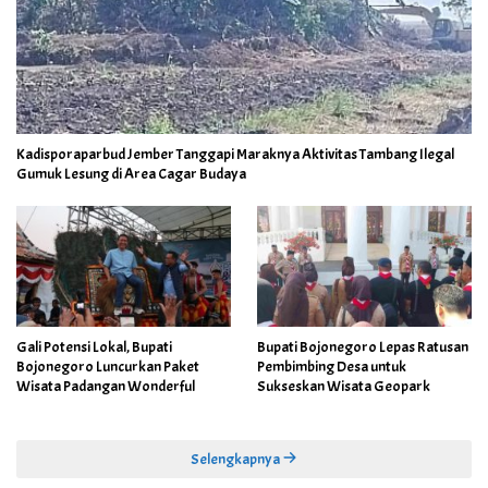
Kadisporaparbud Jember Tanggapi Maraknya Aktivitas Tambang Ilegal
Gumuk Lesung di Area Cagar Budaya
Gali Potensi Lokal, Bupati
Bupati Bojonegoro Lepas Ratusan
Bojonegoro Luncurkan Paket
Pembimbing Desa untuk
Wisata Padangan Wonderful
Sukseskan Wisata Geopark
Selengkapnya