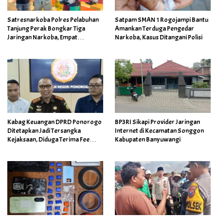
Satresnarkoba Polres Pelabuhan
Satpam SMAN 1 Rogojampi Bantu
Tanjung Perak Bongkar Tiga
Amankan Terduga Pengedar
Jaringan Narkoba, Empat
Narkoba, Kasus Ditangani Polisi
Tersangka Diamankan
Kabag Keuangan DPRD Ponorogo
BP3RI Sikapi Provider Jaringan
Ditetapkan Jadi Tersangka
Internet di Kecamatan Songgon
Kejaksaan, Diduga Terima Fee
Kabupaten Banyuwangi
30%