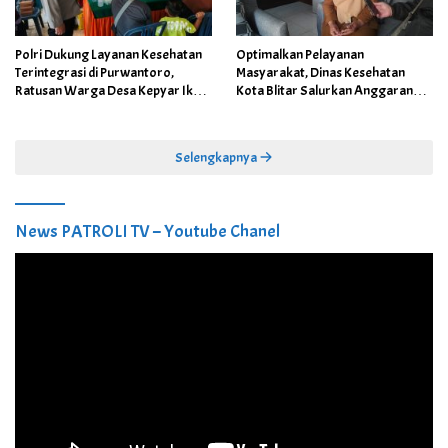
Polri Dukung Layanan Kesehatan
Optimalkan Pelayanan
Terintegrasi di Purwantoro,
Masyarakat, Dinas Kesehatan
Ratusan Warga Desa Kepyar Ikuti
Kota Blitar Salurkan Anggaran
Skrining Penyakit Gratis
DBBCHT Tahun 2026 untuk
Penguatan Puskesmas Kecamatan
Selengkapnya
News PATROLI TV – Youtube Chanel
Pemutar
Video