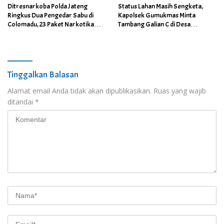
Ditresnarkoba Polda Jateng
Status Lahan Masih Sengketa,
Ringkus Dua Pengedar Sabu di
Kapolsek Gumukmas Minta
Colomadu, 23 Paket Narkotika
Tambang Galian C di Desa
Berhasil Disita
Purwoasri Dihentikan
Tinggalkan Balasan
Alamat email Anda tidak akan dipublikasikan.
Ruas yang wajib
ditandai
*