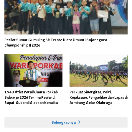
Pesilat Sumur Gumuling SH Terate Juara Umum I Bojonegoro
Championship II 2026
1.940 Atlet Peraih Juara Porkab
Perkuat Sinergitas, Polri,
Sidoarjo 2026 Terima Reward,
Kejaksaan, Pengadilan dan Lapas di
Bupati Subandi Siapkan Kenaikan
Jombang Gelar Olahraga
Bonus Porprov Jatim hingga Rp60
Bersama
Juta
Selengkapnya