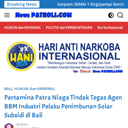
Langsung
SMAN 1 Rogojampi Bantu Amankan Terduga Pengedar Narkoba, K
Breaking News
ke
konten
HUKUM dan KRIMINAL
POLITIK dan PEMERINTAHAN
Berita Nasional
BALI
,
HUKUM dan KRIMINAL
Pertamina Patra Niaga Tindak Tegas Agen
BBM Industri Pelaku Penimbunan Solar
Subsidi di Bali
Redaksi