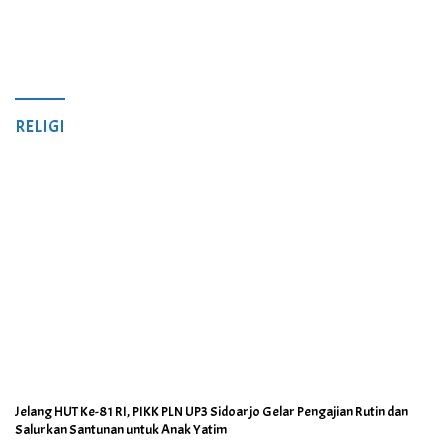
RELIGI
Jelang HUT Ke-81 RI, PIKK PLN UP3 Sidoarjo Gelar Pengajian Rutin dan
Salurkan Santunan untuk Anak Yatim