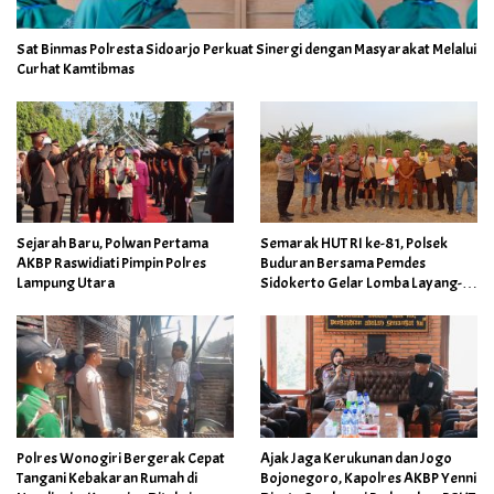
Sat Binmas Polresta Sidoarjo Perkuat Sinergi dengan Masyarakat Melalui
Curhat Kamtibmas
Sejarah Baru, Polwan Pertama
Semarak HUT RI ke-81, Polsek
AKBP Raswidiati Pimpin Polres
Buduran Bersama Pemdes
Lampung Utara
Sidokerto Gelar Lomba Layang-
Layang
Polres Wonogiri Bergerak Cepat
Ajak Jaga Kerukunan dan Jogo
Tangani Kebakaran Rumah di
Bojonegoro, Kapolres AKBP Yenni