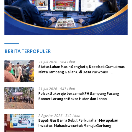
BERITA TERPOPULER
31 Juli 2026
564 Lihat
Status Lahan Masih Sengketa, Kapolsek Gumukmas
Minta Tambang Galian C di Desa Purwoasri
Dihentikan
31 Juli 2026
547 Lihat
Polsek Sukorejo bersama KPH Sampung Pasang
Banner Larangan Bakar Hutan dan Lahan
2 Agustus 2026
542 Lihat
Bupati Gus Barra Sebut Perkuliahan Merupakan
Investasi Mahasiswa untuk Menuju Gerbang
Kesuksesan di Masa Depan