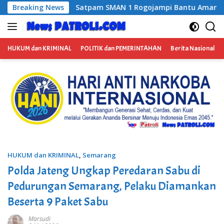
Langsung
Satpam SMAN 1 Rogojampi Bantu Amankan Terduga Pengedar Na
Breaking News
ke
konten
HUKUM dan KRIMINAL
POLITIK dan PEMERINTAHAN
Berita Nasional
HUKUM dan KRIMINAL
,
Semarang
Polda Jateng Ungkap Peredaran Sabu di
Pedurungan Semarang, Pelaku Diamankan
Beserta 9 Paket Sabu
Marsudi