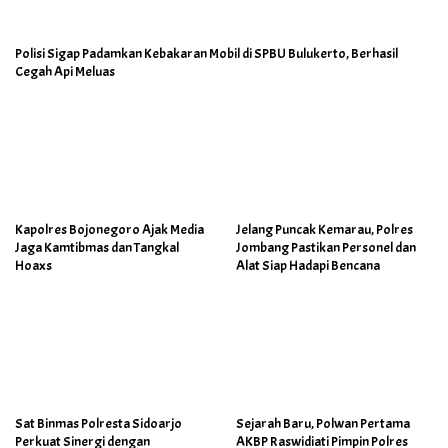
Polisi Sigap Padamkan Kebakaran Mobil di SPBU Bulukerto, Berhasil
Cegah Api Meluas
Kapolres Bojonegoro Ajak Media
Jelang Puncak Kemarau, Polres
Jaga Kamtibmas dan Tangkal
Jombang Pastikan Personel dan
Hoaxs
Alat Siap Hadapi Bencana
Sat Binmas Polresta Sidoarjo
Sejarah Baru, Polwan Pertama
Perkuat Sinergi dengan
AKBP Raswidiati Pimpin Polres