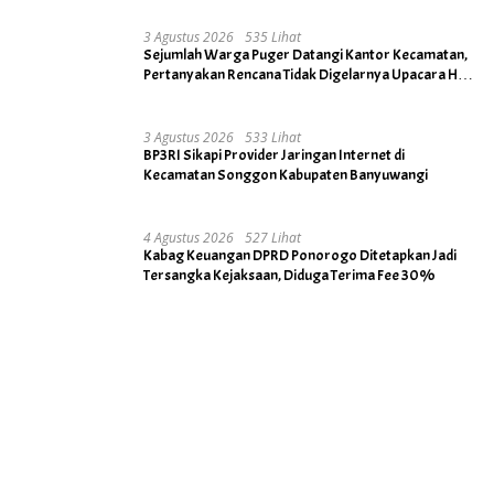
3 Agustus 2026
535 Lihat
Sejumlah Warga Puger Datangi Kantor Kecamatan,
Pertanyakan Rencana Tidak Digelarnya Upacara HUT
RI ke- 81
3 Agustus 2026
533 Lihat
BP3RI Sikapi Provider Jaringan Internet di
Kecamatan Songgon Kabupaten Banyuwangi
4 Agustus 2026
527 Lihat
Kabag Keuangan DPRD Ponorogo Ditetapkan Jadi
Tersangka Kejaksaan, Diduga Terima Fee 30%