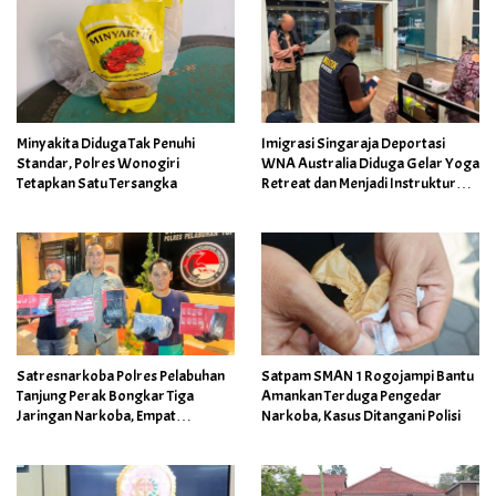
Minyakita Diduga Tak Penuhi
Imigrasi Singaraja Deportasi
Standar, Polres Wonogiri
WNA Australia Diduga Gelar Yoga
Tetapkan Satu Tersangka
Retreat dan Menjadi Instruktur
Meditasi
Satresnarkoba Polres Pelabuhan
Satpam SMAN 1 Rogojampi Bantu
Tanjung Perak Bongkar Tiga
Amankan Terduga Pengedar
Jaringan Narkoba, Empat
Narkoba, Kasus Ditangani Polisi
Tersangka Diamankan