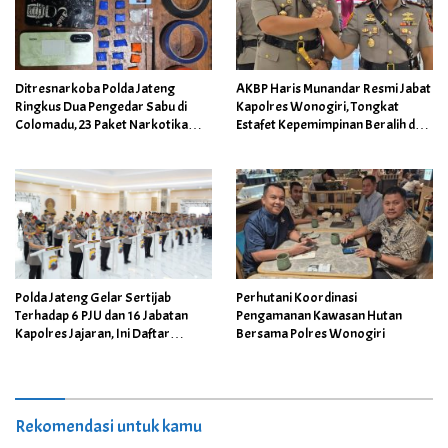
Ditresnarkoba Polda Jateng
AKBP Haris Munandar Resmi Jabat
Ringkus Dua Pengedar Sabu di
Kapolres Wonogiri, Tongkat
Colomadu, 23 Paket Narkotika
Estafet Kepemimpinan Beralih dari
Berhasil Disita
AKBP Wahyu Sulistyo
Perhutani Koordinasi
Polda Jateng Gelar Sertijab
Pengamanan Kawasan Hutan
Terhadap 6 PJU dan 16 Jabatan
Bersama Polres Wonogiri
Kapolres Jajaran, Ini Daftar
Namanya
Rekomendasi untuk kamu