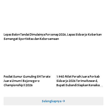
Lepas Balon Tandai Dimulainya Porsenap 2026, Lapas Sidoarjo Kobarkan
Semangat Sportivitas dan Kebersamaan
Pesilat Sumur Gumuling SH Terate
1.940 Atlet Peraih Juara Porkab
Juara Umum I Bojonegoro
Sidoarjo 2026 Terima Reward,
Championship II 2026
Bupati Subandi Siapkan Kenaikan
Bonus Porprov Jatim hingga Rp60
Juta
Selengkapnya