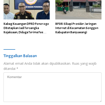
Kabag Keuangan DPRD Ponorogo
BP3RI Sikapi Provider Jaringan
Ditetapkan Jadi Tersangka
Internet di Kecamatan Songgon
Kejaksaan, Diduga Terima Fee
Kabupaten Banyuwangi
30%
Tinggalkan Balasan
Alamat email Anda tidak akan dipublikasikan.
Ruas yang wajib
ditandai
*