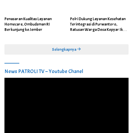
Penasaran Kualitas Layanan
Polri Dukung Layanan Kesehatan
Homecare, Ombudsman RI
Terintegrasi di Purwantoro,
Berkunjung ke Jember
Ratusan Warga Desa Kepyar Ikuti
Skrining Penyakit Gratis
Selengkapnya
News PATROLI TV – Youtube Chanel
Pemutar
Video