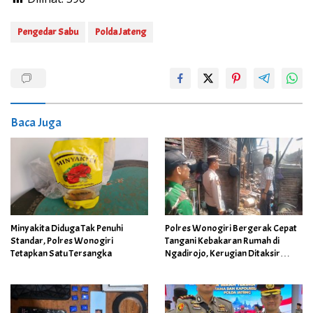
Pengedar Sabu
Polda Jateng
Baca Juga
Polres Wonogiri Bergerak Cepat
Minyakita Diduga Tak Penuhi
Tangani Kebakaran Rumah di
Standar, Polres Wonogiri
Ngadirojo, Kerugian Ditaksir
Tetapkan Satu Tersangka
Capai Rp100 Juta