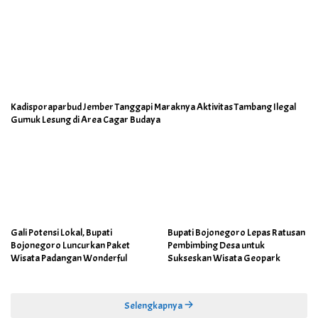
Kadisporaparbud Jember Tanggapi Maraknya Aktivitas Tambang Ilegal
Gumuk Lesung di Area Cagar Budaya
Gali Potensi Lokal, Bupati
Bupati Bojonegoro Lepas Ratusan
Bojonegoro Luncurkan Paket
Pembimbing Desa untuk
Wisata Padangan Wonderful
Sukseskan Wisata Geopark
Selengkapnya