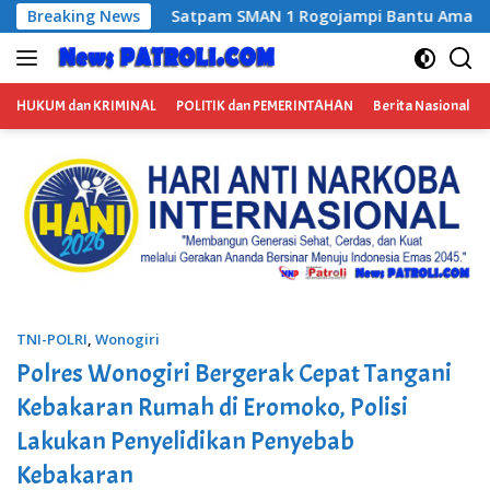
Langsung
jampi Bantu Amankan Terduga Pengedar Narkoba, Kasus Ditan
Breaking News
ke
konten
HUKUM dan KRIMINAL
POLITIK dan PEMERINTAHAN
Berita Nasional
TNI-POLRI
,
Wonogiri
Polres Wonogiri Bergerak Cepat Tangani
Kebakaran Rumah di Eromoko, Polisi
Lakukan Penyelidikan Penyebab
Kebakaran