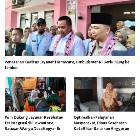
Penasaran Kualitas Layanan Homecare, Ombudsman RI Berkunjung ke
Jember
Polri Dukung Layanan Kesehatan
Optimalkan Pelayanan
Terintegrasi di Purwantoro,
Masyarakat, Dinas Kesehatan
Ratusan Warga Desa Kepyar Ikuti
Kota Blitar Salurkan Anggaran
Skrining Penyakit Gratis
DBBCHT Tahun 2026 untuk
Penguatan Puskesmas Kecamatan