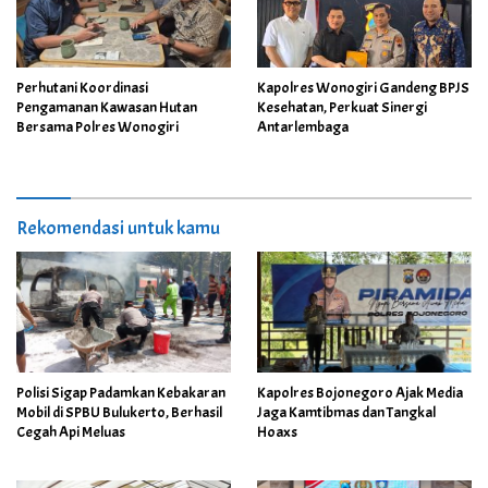
Perhutani Koordinasi
Kapolres Wonogiri Gandeng BPJS
Pengamanan Kawasan Hutan
Kesehatan, Perkuat Sinergi
Bersama Polres Wonogiri
Antarlembaga
Rekomendasi untuk kamu
Polisi Sigap Padamkan Kebakaran
Kapolres Bojonegoro Ajak Media
Mobil di SPBU Bulukerto, Berhasil
Jaga Kamtibmas dan Tangkal
Cegah Api Meluas
Hoaxs