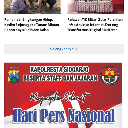
Pembinaan Lingkungan Hidup,
Relawan TIK Blitar Gelar Pelatihan
Kodim Bojonegoro Tanam Ribuan
Infrastruktur Internet, Dorong
Pohon Kayu Putih dan Balsa
Transformasi Digital BUMDesa
dan Pemerintahan Desa
Selengkapnya