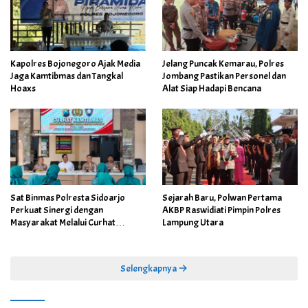
Kapolres Bojonegoro Ajak Media
Jelang Puncak Kemarau, Polres
Jaga Kamtibmas dan Tangkal
Jombang Pastikan Personel dan
Hoaxs
Alat Siap Hadapi Bencana
Sat Binmas Polresta Sidoarjo
Sejarah Baru, Polwan Pertama
Perkuat Sinergi dengan
AKBP Raswidiati Pimpin Polres
Masyarakat Melalui Curhat
Lampung Utara
Kamtibmas
Selengkapnya