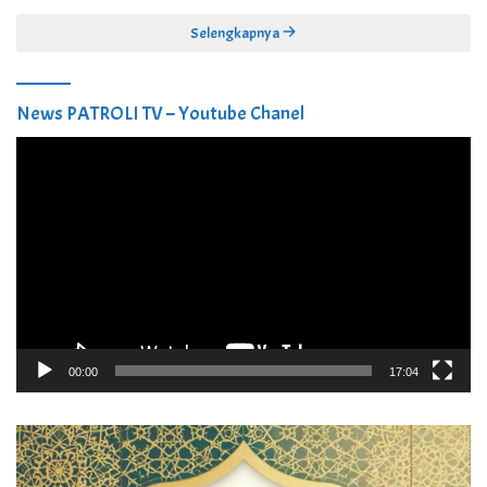
Selengkapnya
News PATROLI TV – Youtube Chanel
Pemutar
Video
00:00
17:04