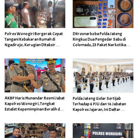
Polres Wonogiri Bergerak Cepat
Ditresnarkoba Polda Jateng
Tangani Kebakaran Rumah di
Ringkus Dua Pengedar Sabu di
Ngadirojo, Kerugian Ditaksir
Colomadu, 23 Paket Narkotika
Capai Rp100 Juta
Berhasil Disita
AKBP Haris Munandar Resmi Jabat
Polda Jateng Gelar Sertijab
Kapolres Wonogiri, Tongkat
Terhadap 6 PJU dan 16 Jabatan
Estafet Kepemimpinan Beralih dari
Kapolres Jajaran, Ini Daftar
AKBP Wahyu Sulistyo
Namanya