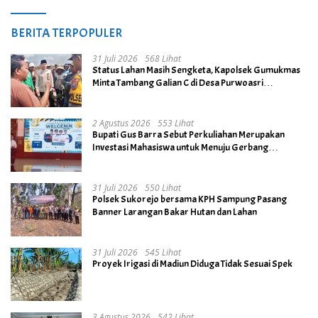
BERITA TERPOPULER
31 Juli 2026
568 Lihat
Status Lahan Masih Sengketa, Kapolsek Gumukmas
Minta Tambang Galian C di Desa Purwoasri
Dihentikan
2 Agustus 2026
553 Lihat
Bupati Gus Barra Sebut Perkuliahan Merupakan
Investasi Mahasiswa untuk Menuju Gerbang
Kesuksesan di Masa Depan
31 Juli 2026
550 Lihat
Polsek Sukorejo bersama KPH Sampung Pasang
Banner Larangan Bakar Hutan dan Lahan
31 Juli 2026
545 Lihat
Proyek Irigasi di Madiun Diduga Tidak Sesuai Spek
3 Agustus 2026
542 Lihat