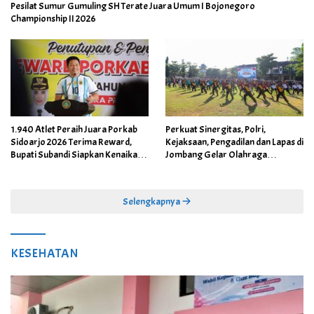
Pesilat Sumur Gumuling SH Terate Juara Umum I Bojonegoro
Championship II 2026
1.940 Atlet Peraih Juara Porkab
Perkuat Sinergitas, Polri,
Sidoarjo 2026 Terima Reward,
Kejaksaan, Pengadilan dan Lapas di
Bupati Subandi Siapkan Kenaikan
Jombang Gelar Olahraga
Bonus Porprov Jatim hingga Rp60
Bersama
Juta
Selengkapnya
KESEHATAN