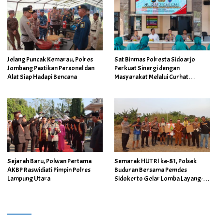
Jelang Puncak Kemarau, Polres
Sat Binmas Polresta Sidoarjo
Jombang Pastikan Personel dan
Perkuat Sinergi dengan
Alat Siap Hadapi Bencana
Masyarakat Melalui Curhat
Kamtibmas
Sejarah Baru, Polwan Pertama
Semarak HUT RI ke-81, Polsek
AKBP Raswidiati Pimpin Polres
Buduran Bersama Pemdes
Lampung Utara
Sidokerto Gelar Lomba Layang-
Layang