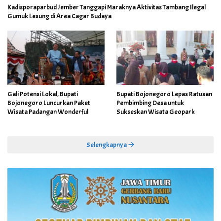
Kadisporaparbud Jember Tanggapi Maraknya Aktivitas Tambang Ilegal
Gumuk Lesung di Area Cagar Budaya
Gali Potensi Lokal, Bupati
Bupati Bojonegoro Lepas Ratusan
Bojonegoro Luncurkan Paket
Pembimbing Desa untuk
Wisata Padangan Wonderful
Sukseskan Wisata Geopark
Selengkapnya