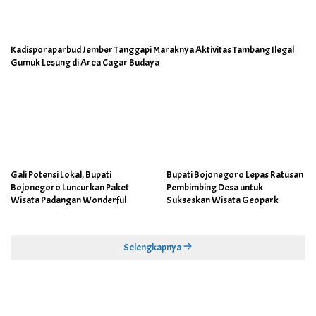
Kadisporaparbud Jember Tanggapi Maraknya Aktivitas Tambang Ilegal
Gumuk Lesung di Area Cagar Budaya
Gali Potensi Lokal, Bupati
Bupati Bojonegoro Lepas Ratusan
Bojonegoro Luncurkan Paket
Pembimbing Desa untuk
Wisata Padangan Wonderful
Sukseskan Wisata Geopark
Selengkapnya