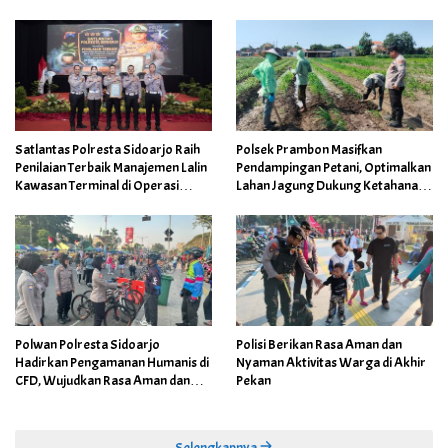
Satlantas Polresta Sidoarjo Raih
Polsek Prambon Masifkan
Penilaian Terbaik Manajemen Lalin
Pendampingan Petani, Optimalkan
Kawasan Terminal di Operasi
Lahan Jagung Dukung Ketahanan
Ketupat Semeru
Pangan
Polwan Polresta Sidoarjo
Polisi Berikan Rasa Aman dan
Hadirkan Pengamanan Humanis di
Nyaman Aktivitas Warga di Akhir
CFD, Wujudkan Rasa Aman dan
Pekan
Nyaman bagi Masyarakat
Selengkapnya