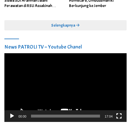
Siswa SDI Arahmah Jalani
Homecare, Ombudsman RI
Perawatan di RSU Assakinah
Berkunjung ke Jember
Medika
Selengkapnya
News PATROLI TV – Youtube Chanel
Pemutar
Video
00:00
17:04