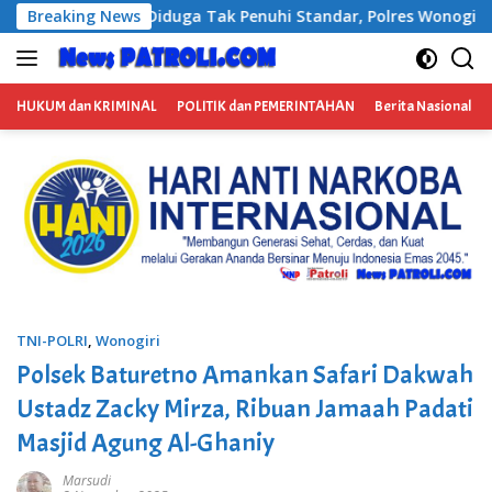
Langsung
uhi Standar, Polres Wonogiri Tetapkan Satu Tersangka
Breaking News
ke
konten
HUKUM dan KRIMINAL
POLITIK dan PEMERINTAHAN
Berita Nasional
TNI-POLRI
,
Wonogiri
Polsek Baturetno Amankan Safari Dakwah
Ustadz Zacky Mirza, Ribuan Jamaah Padati
Masjid Agung Al-Ghaniy
Marsudi