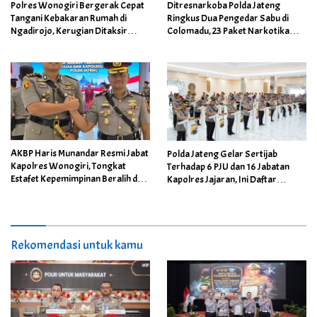
Polres Wonogiri Bergerak Cepat
Ditresnarkoba Polda Jateng
Tangani Kebakaran Rumah di
Ringkus Dua Pengedar Sabu di
Ngadirojo, Kerugian Ditaksir
Colomadu, 23 Paket Narkotika
Capai Rp100 Juta
Berhasil Disita
AKBP Haris Munandar Resmi Jabat
Polda Jateng Gelar Sertijab
Kapolres Wonogiri, Tongkat
Terhadap 6 PJU dan 16 Jabatan
Estafet Kepemimpinan Beralih dari
Kapolres Jajaran, Ini Daftar
AKBP Wahyu Sulistyo
Namanya
Rekomendasi untuk kamu