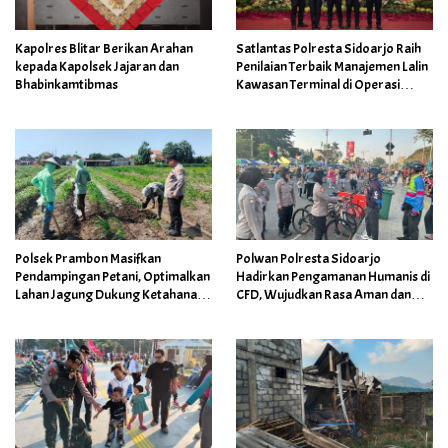
Kapolres Blitar Berikan Arahan
Satlantas Polresta Sidoarjo Raih
kepada Kapolsek Jajaran dan
Penilaian Terbaik Manajemen Lalin
Bhabinkamtibmas
Kawasan Terminal di Operasi
Ketupat Semeru
Polsek Prambon Masifkan
Polwan Polresta Sidoarjo
Pendampingan Petani, Optimalkan
Hadirkan Pengamanan Humanis di
Lahan Jagung Dukung Ketahanan
CFD, Wujudkan Rasa Aman dan
Pangan
Nyaman bagi Masyarakat