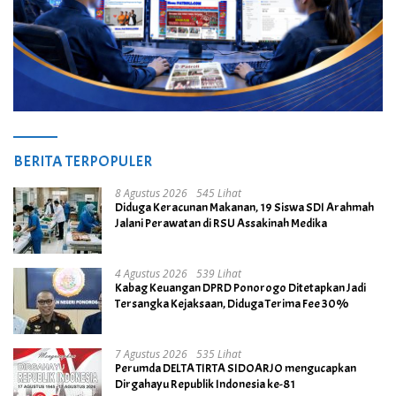
BERITA TERPOPULER
8 Agustus 2026
545 Lihat
Diduga Keracunan Makanan, 19 Siswa SDI Arahmah
Jalani Perawatan di RSU Assakinah Medika
4 Agustus 2026
539 Lihat
Kabag Keuangan DPRD Ponorogo Ditetapkan Jadi
Tersangka Kejaksaan, Diduga Terima Fee 30%
7 Agustus 2026
535 Lihat
Perumda DELTA TIRTA SIDOARJO mengucapkan
Dirgahayu Republik Indonesia ke-81