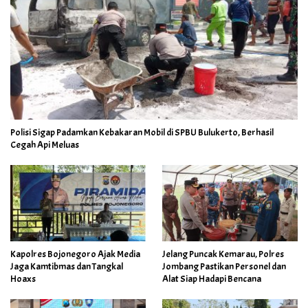
Polisi Sigap Padamkan Kebakaran Mobil di SPBU Bulukerto, Berhasil
Cegah Api Meluas
Kapolres Bojonegoro Ajak Media
Jelang Puncak Kemarau, Polres
Jaga Kamtibmas dan Tangkal
Jombang Pastikan Personel dan
Hoaxs
Alat Siap Hadapi Bencana