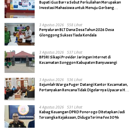
Bupati Gus Barra Sebut Perkuliahan Merupakan
Investasi Mahasiswa untuk Menuju Gerbang
Kesuksesan di Masa Depan
3 Agustus 2026
558 Lihat
Penyaluran BLT Dana Desa Tahun 2026 Desa
Glonggong Sukses Tiada Kendala
3 Agustus 2026
537 Lihat
BP3RI Sikapi Provider Jaringan Internet di
Kecamatan Songgon Kabupaten Banyuwangi
3 Agustus 2026
536 Lihat
Sejumlah Warga Puger Datangi Kantor Kecamatan,
Pertanyakan Rencana Tidak Digelarnya Upacara HUT
RI ke- 81
4 Agustus 2026
531 Lihat
Kabag Keuangan DPRD Ponorogo Ditetapkan Jadi
Tersangka Kejaksaan, Diduga Terima Fee 30%