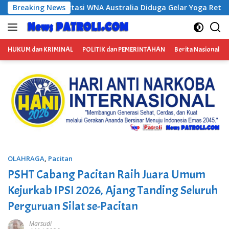
Langsung
 Diduga Gelar Yoga Retreat dan Menjadi Instruktur Meditasi
Breaking News
ke
konten
HUKUM dan KRIMINAL
POLITIK dan PEMERINTAHAN
Berita Nasional
OLAHRAGA
,
Pacitan
PSHT Cabang Pacitan Raih Juara Umum
Kejurkab IPSI 2026, Ajang Tanding Seluruh
Perguruan Silat se-Pacitan
Marsudi