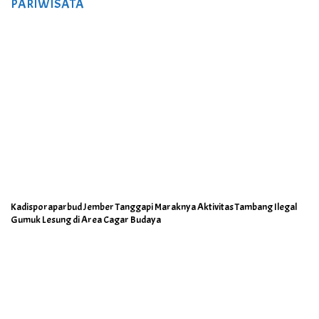
PARIWISATA
Kadisporaparbud Jember Tanggapi Maraknya Aktivitas Tambang Ilegal
Gumuk Lesung di Area Cagar Budaya