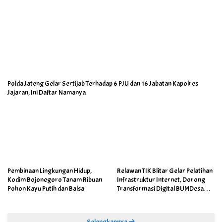
Polda Jateng Gelar Sertijab Terhadap 6 PJU dan 16 Jabatan Kapolres
Jajaran, Ini Daftar Namanya
Pembinaan Lingkungan Hidup,
Relawan TIK Blitar Gelar Pelatihan
Kodim Bojonegoro Tanam Ribuan
Infrastruktur Internet, Dorong
Pohon Kayu Putih dan Balsa
Transformasi Digital BUMDesa
dan Pemerintahan Desa
Selengkapnya