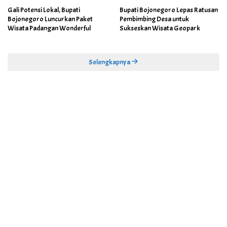
Gali Potensi Lokal, Bupati
Bupati Bojonegoro Lepas Ratusan
Bojonegoro Luncurkan Paket
Pembimbing Desa untuk
Wisata Padangan Wonderful
Sukseskan Wisata Geopark
Selengkapnya