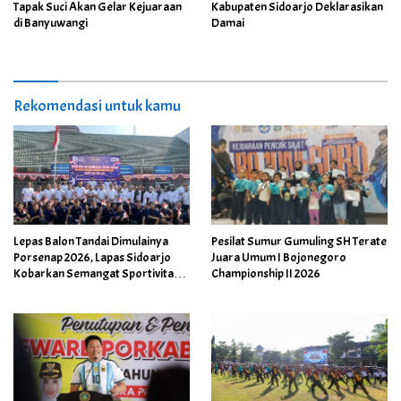
Tapak Suci Akan Gelar Kejuaraan
Kabupaten Sidoarjo Deklarasikan
di Banyuwangi
Damai
Rekomendasi untuk kamu
Lepas Balon Tandai Dimulainya
Pesilat Sumur Gumuling SH Terate
Porsenap 2026, Lapas Sidoarjo
Juara Umum I Bojonegoro
Kobarkan Semangat Sportivitas
Championship II 2026
dan Kebersamaan