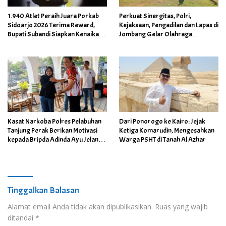
1.940 Atlet Peraih Juara Porkab
Perkuat Sinergitas, Polri,
Sidoarjo 2026 Terima Reward,
Kejaksaan, Pengadilan dan Lapas di
Bupati Subandi Siapkan Kenaikan
Jombang Gelar Olahraga
Bonus Porprov Jatim hingga Rp60
Bersama
Juta
Kasat Narkoba Polres Pelabuhan
Dari Ponorogo ke Kairo: Jejak
Tanjung Perak Berikan Motivasi
Ketiga Komarudin, Mengesahkan
kepada Bripda Adinda Ayu Jelang
Warga PSHT di Tanah Al Azhar
Turnamen Karate Cup Piala Polda
Jatim
Tinggalkan Balasan
Alamat email Anda tidak akan dipublikasikan.
Ruas yang wajib
ditandai
*