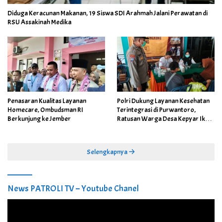
Diduga Keracunan Makanan, 19 Siswa SDI Arahmah Jalani Perawatan di
RSU Assakinah Medika
Penasaran Kualitas Layanan
Polri Dukung Layanan Kesehatan
Homecare, Ombudsman RI
Terintegrasi di Purwantoro,
Berkunjung ke Jember
Ratusan Warga Desa Kepyar Ikuti
Skrining Penyakit Gratis
Selengkapnya
News PATROLI TV – Youtube Chanel
Pemutar
Video