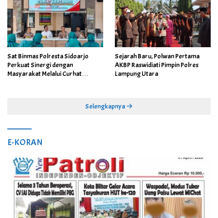
Sat Binmas Polresta Sidoarjo
Sejarah Baru, Polwan Pertama
Perkuat Sinergi dengan
AKBP Raswidiati Pimpin Polres
Masyarakat Melalui Curhat
Lampung Utara
Kamtibmas
Selengkapnya
E-KORAN