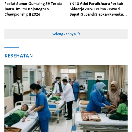
Pesilat Sumur Gumuling SH Terate
1.940 Atlet Peraih Juara Porkab
Juara Umum I Bojonegoro
Sidoarjo 2026 Terima Reward,
Championship II 2026
Bupati Subandi Siapkan Kenaikan
Bonus Porprov Jatim hingga Rp60
Juta
Selengkapnya
KESEHATAN