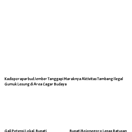
Kadisporaparbud Jember Tanggapi Maraknya Aktivitas Tambang Ilegal
Gumuk Lesung di Area Cagar Budaya
Gali Potensi Lokal, Bupati
Bupati Bojonegoro Lepas Ratusan