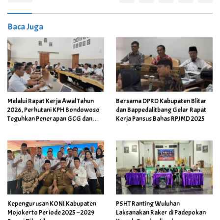
Baca Juga
Melalui Rapat Kerja Awal Tahun
Bersama DPRD Kabupaten Blitar
2026, Perhutani KPH Bondowoso
dan Bappedalitbang Gelar Rapat
Teguhkan Penerapan GCG dan
Kerja Pansus Bahas RPJMD 2025
Pengelolaan Hutan Berkelanjutan
Kepengurusan KONI Kabupaten
PSHT Ranting Wuluhan
Mojokerto Periode 2025 – 2029
Laksanakan Raker di Padepokan