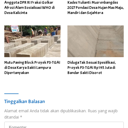
Anggota DPR RI Fraksi Golkar
Kades Yulianti: Musrenbangdes
Afrozi Alam Sosialisasi WHO di
2027 Pondasi Desa Hujan Mas Maju,
Desa Kalicinta
Mandiri dan Sejahtera
Mutu Paving Block Proyek P3-TGAI
Diduga Tak Sesuai Spesifikasi,
di Desa Karya Sakti Lampura
Proyek P3-TGAI Rp195 Juta di
Dipertanyakan
Bandar Sakti Disorot
Tinggalkan Balasan
Alamat email Anda tidak akan dipublikasikan.
Ruas yang wajib
ditandai
*