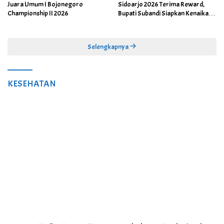
Juara Umum I Bojonegoro
Sidoarjo 2026 Terima Reward,
Championship II 2026
Bupati Subandi Siapkan Kenaikan
Bonus Porprov Jatim hingga Rp60
Juta
Selengkapnya
KESEHATAN