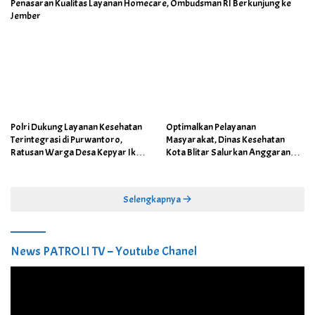
Penasaran Kualitas Layanan Homecare, Ombudsman RI Berkunjung ke
Jember
Polri Dukung Layanan Kesehatan
Optimalkan Pelayanan
Terintegrasi di Purwantoro,
Masyarakat, Dinas Kesehatan
Ratusan Warga Desa Kepyar Ikuti
Kota Blitar Salurkan Anggaran
Skrining Penyakit Gratis
DBBCHT Tahun 2026 untuk
Penguatan Puskesmas Kecamatan
Selengkapnya
News PATROLI TV – Youtube Chanel
Pemutar
Video