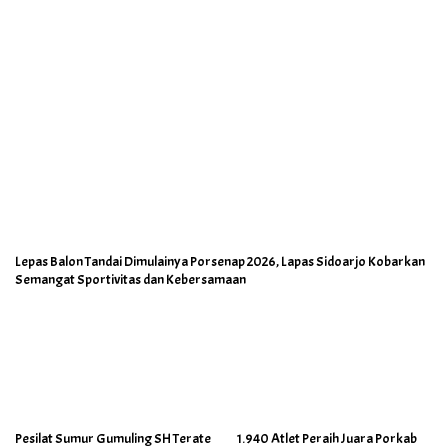
Lepas Balon Tandai Dimulainya Porsenap 2026, Lapas Sidoarjo Kobarkan
Semangat Sportivitas dan Kebersamaan
Pesilat Sumur Gumuling SH Terate
1.940 Atlet Peraih Juara Porkab