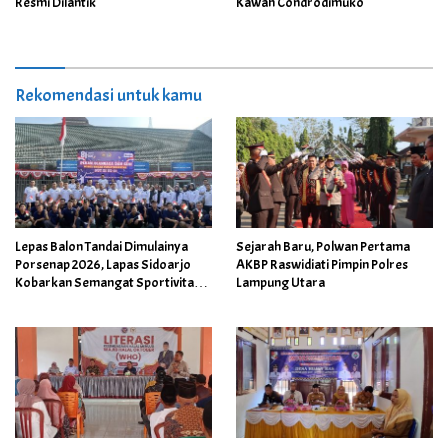
Resmi Dilantik
Kawah Condrodimuko
Rekomendasi untuk kamu
Lepas Balon Tandai Dimulainya
Sejarah Baru, Polwan Pertama
Porsenap 2026, Lapas Sidoarjo
AKBP Raswidiati Pimpin Polres
Kobarkan Semangat Sportivitas
Lampung Utara
dan Kebersamaan