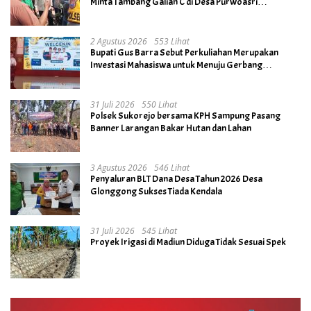
Minta Tambang Galian C di Desa Purwoasri
Dihentikan
2 Agustus 2026
553 Lihat
Bupati Gus Barra Sebut Perkuliahan Merupakan
Investasi Mahasiswa untuk Menuju Gerbang
Kesuksesan di Masa Depan
31 Juli 2026
550 Lihat
Polsek Sukorejo bersama KPH Sampung Pasang
Banner Larangan Bakar Hutan dan Lahan
3 Agustus 2026
546 Lihat
Penyaluran BLT Dana Desa Tahun 2026 Desa
Glonggong Sukses Tiada Kendala
31 Juli 2026
545 Lihat
Proyek Irigasi di Madiun Diduga Tidak Sesuai Spek