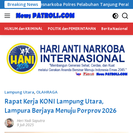
Langsung
oba Polres Pelabuhan Tanjung Perak Bongkar Tiga Jaringan N
Breaking News
ke
konten
HUKUM dan KRIMINAL
POLITIK dan PEMERINTAHAN
Berita Nasional
Lampung Utara
,
OLAHRAGA
Rapat Kerja KONI Lampung Utara,
Lampura Berjaya Menuju Porprov 2026
Heri Yadi Saputra
9 Juli 2025