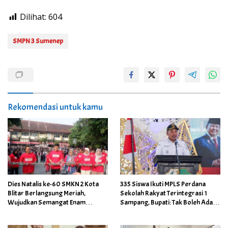
Dilihat:
604
SMPN 3 Sumenep
Rekomendasi untuk kamu
Dies Natalis ke-60 SMKN 2 Kota
335 Siswa Ikuti MPLS Perdana
Blitar Berlangsung Meriah,
Sekolah Rakyat Terintegrasi 1
Wujudkan Semangat Enam
Sampang, Bupati: Tak Boleh Ada
Dekade Berkarya Membangun
Anak Putus Sekolah Karena
Insan Unggul
Kemiskinan