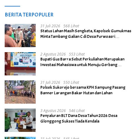
BERITA TERPOPULER
31 Juli 2026
568 Lihat
Status Lahan Masih Sengketa, Kapolsek Gumukmas
Minta Tambang Galian C di Desa Purwoasri
Dihentikan
2 Agustus 2026
553 Lihat
Bupati Gus Barra Sebut Perkuliahan Merupakan
Investasi Mahasiswa untuk Menuju Gerbang
Kesuksesan di Masa Depan
31 Juli 2026
550 Lihat
Polsek Sukorejo bersama KPH Sampung Pasang
Banner Larangan Bakar Hutan dan Lahan
3 Agustus 2026
546 Lihat
Penyaluran BLT Dana Desa Tahun 2026 Desa
Glonggong Sukses Tiada Kendala
31 Juli 2026
545 Lihat