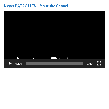
News PATROLI TV – Youtube Chanel
Pemutar
Video
00:00
17:04