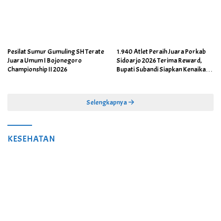
Pesilat Sumur Gumuling SH Terate
1.940 Atlet Peraih Juara Porkab
Juara Umum I Bojonegoro
Sidoarjo 2026 Terima Reward,
Championship II 2026
Bupati Subandi Siapkan Kenaikan
Bonus Porprov Jatim hingga Rp60
Juta
Selengkapnya
KESEHATAN