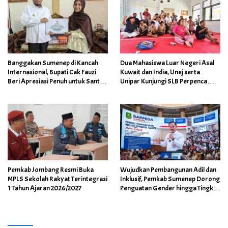
Banggakan Sumenep di Kancah
Dua Mahasiswa Luar Negeri Asal
Internasional, Bupati Cak Fauzi
Kuwait dan India, Unej serta
Beri Apresiasi Penuh untuk Santri
Unipar Kunjungi SLB Perpenca
Berprestasi
Wuluhan
Pemkab Jombang Resmi Buka
Wujudkan Pembangunan Adil dan
MPLS Sekolah Rakyat Terintegrasi
Inklusif, Pemkab Sumenep Dorong
1 Tahun Ajaran 2026/2027
Penguatan Gender hingga Tingkat
Desa