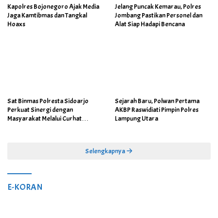
Kapolres Bojonegoro Ajak Media
Jelang Puncak Kemarau, Polres
Jaga Kamtibmas dan Tangkal
Jombang Pastikan Personel dan
Hoaxs
Alat Siap Hadapi Bencana
Sat Binmas Polresta Sidoarjo
Sejarah Baru, Polwan Pertama
Perkuat Sinergi dengan
AKBP Raswidiati Pimpin Polres
Masyarakat Melalui Curhat
Lampung Utara
Kamtibmas
Selengkapnya
E-KORAN