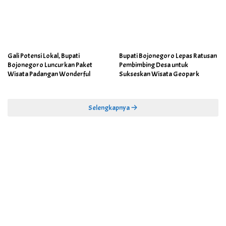
Gali Potensi Lokal, Bupati
Bupati Bojonegoro Lepas Ratusan
Bojonegoro Luncurkan Paket
Pembimbing Desa untuk
Wisata Padangan Wonderful
Sukseskan Wisata Geopark
Selengkapnya