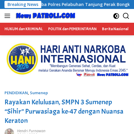
Langsung
es Pelabuhan Tanjung Perak Bongkar Tiga Jaringan Narkoba, 
Breaking News
ke
konten
HUKUM dan KRIMINAL
POLITIK dan PEMERINTAHAN
Berita Nasional
PENDIDIKAN
,
Sumenep
Rayakan Kelulusan, SMPN 3 Sumenep
“Sihir” Purwasiaga ke-47 dengan Nuansa
Keraton
Hendri Purnawan