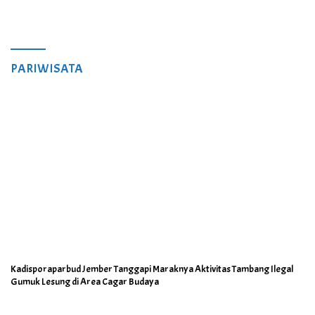
PARIWISATA
Kadisporaparbud Jember Tanggapi Maraknya Aktivitas Tambang Ilegal
Gumuk Lesung di Area Cagar Budaya