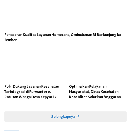
Penasaran Kualitas Layanan Homecare, Ombudsman RI Berkunjung ke
Jember
Polri Dukung Layanan Kesehatan
Optimalkan Pelayanan
Terintegrasi di Purwantoro,
Masyarakat, Dinas Kesehatan
Ratusan Warga Desa Kepyar Ikuti
Kota Blitar Salurkan Anggaran
Skrining Penyakit Gratis
DBBCHT Tahun 2026 untuk
Penguatan Puskesmas Kecamatan
Selengkapnya