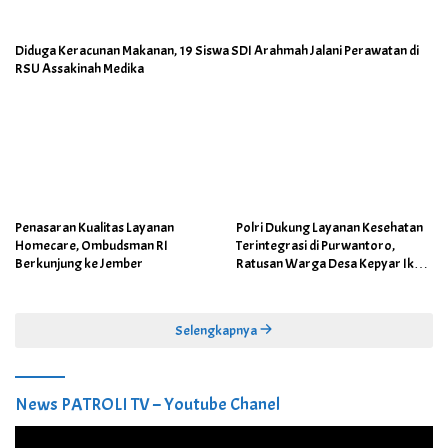
Diduga Keracunan Makanan, 19 Siswa SDI Arahmah Jalani Perawatan di
RSU Assakinah Medika
Penasaran Kualitas Layanan
Polri Dukung Layanan Kesehatan
Homecare, Ombudsman RI
Terintegrasi di Purwantoro,
Berkunjung ke Jember
Ratusan Warga Desa Kepyar Ikuti
Skrining Penyakit Gratis
Selengkapnya
News PATROLI TV – Youtube Chanel
Pemutar