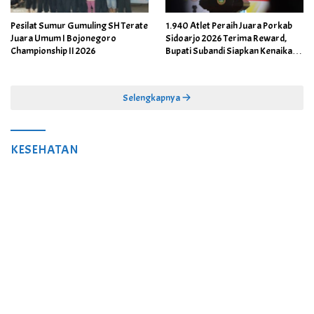
Pesilat Sumur Gumuling SH Terate
1.940 Atlet Peraih Juara Porkab
Juara Umum I Bojonegoro
Sidoarjo 2026 Terima Reward,
Championship II 2026
Bupati Subandi Siapkan Kenaikan
Bonus Porprov Jatim hingga Rp60
Juta
Selengkapnya
KESEHATAN