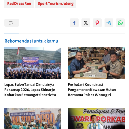
Red Dress Run
Sport Tourism Jateng
Rekomendasi untuk kamu
Lepas Balon Tandai Dimulainya
Perhutani Koordinasi
Porsenap 2026, Lapas Sidoarjo
Pengamanan Kawasan Hutan
Kobarkan Semangat Sportivitas
Bersama Polres Wonogiri
dan Kebersamaan