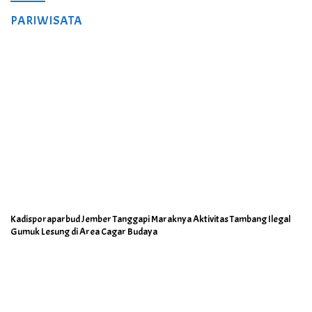
PARIWISATA
Kadisporaparbud Jember Tanggapi Maraknya Aktivitas Tambang Ilegal
Gumuk Lesung di Area Cagar Budaya