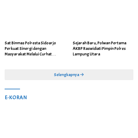
Sat Binmas Polresta Sidoarjo
Sejarah Baru, Polwan Pertama
Perkuat Sinergi dengan
AKBP Raswidiati Pimpin Polres
Masyarakat Melalui Curhat
Lampung Utara
Kamtibmas
Selengkapnya
E-KORAN