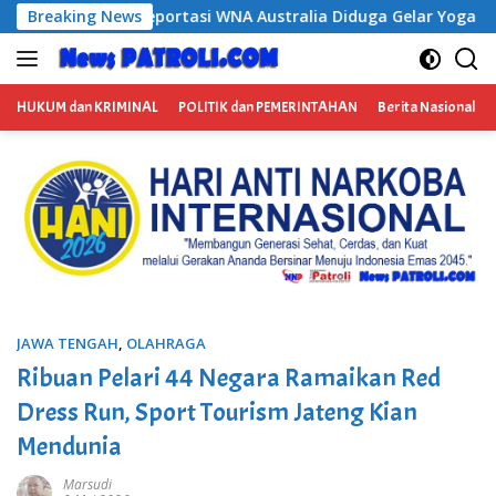
Langsung
WNA Australia Diduga Gelar Yoga Retreat dan Menjadi Instruktu
Breaking News
ke
konten
HUKUM dan KRIMINAL
POLITIK dan PEMERINTAHAN
Berita Nasional
JAWA TENGAH
,
OLAHRAGA
Ribuan Pelari 44 Negara Ramaikan Red
Dress Run, Sport Tourism Jateng Kian
Mendunia
Marsudi