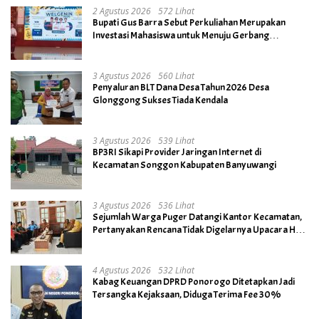
2 Agustus 2026
572 Lihat
Bupati Gus Barra Sebut Perkuliahan Merupakan
Investasi Mahasiswa untuk Menuju Gerbang
Kesuksesan di Masa Depan
3 Agustus 2026
560 Lihat
Penyaluran BLT Dana Desa Tahun 2026 Desa
Glonggong Sukses Tiada Kendala
3 Agustus 2026
539 Lihat
BP3RI Sikapi Provider Jaringan Internet di
Kecamatan Songgon Kabupaten Banyuwangi
3 Agustus 2026
536 Lihat
Sejumlah Warga Puger Datangi Kantor Kecamatan,
Pertanyakan Rencana Tidak Digelarnya Upacara HUT
RI ke- 81
4 Agustus 2026
532 Lihat
Kabag Keuangan DPRD Ponorogo Ditetapkan Jadi
Tersangka Kejaksaan, Diduga Terima Fee 30%