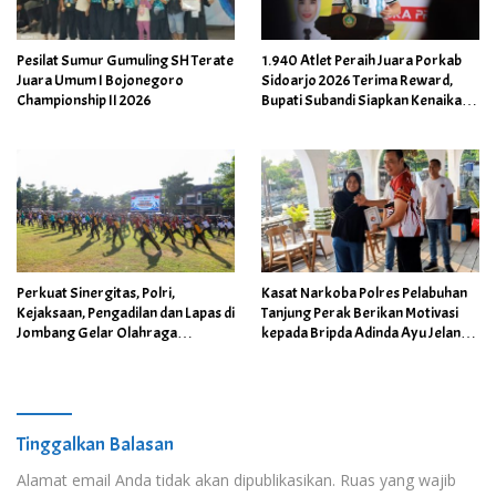
Pesilat Sumur Gumuling SH Terate
1.940 Atlet Peraih Juara Porkab
Juara Umum I Bojonegoro
Sidoarjo 2026 Terima Reward,
Championship II 2026
Bupati Subandi Siapkan Kenaikan
Bonus Porprov Jatim hingga Rp60
Juta
Perkuat Sinergitas, Polri,
Kasat Narkoba Polres Pelabuhan
Kejaksaan, Pengadilan dan Lapas di
Tanjung Perak Berikan Motivasi
Jombang Gelar Olahraga
kepada Bripda Adinda Ayu Jelang
Bersama
Turnamen Karate Cup Piala Polda
Jatim
Tinggalkan Balasan
Alamat email Anda tidak akan dipublikasikan.
Ruas yang wajib