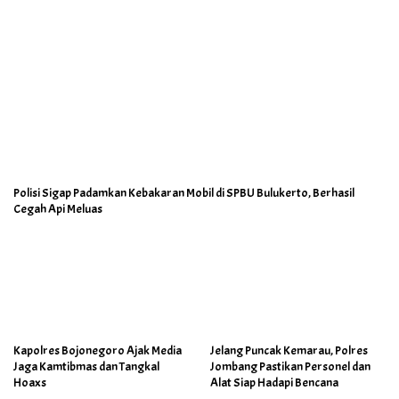
Polisi Sigap Padamkan Kebakaran Mobil di SPBU Bulukerto, Berhasil
Cegah Api Meluas
Kapolres Bojonegoro Ajak Media
Jelang Puncak Kemarau, Polres
Jaga Kamtibmas dan Tangkal
Jombang Pastikan Personel dan
Hoaxs
Alat Siap Hadapi Bencana