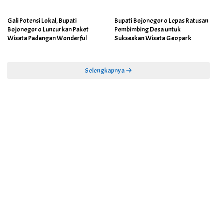
Gali Potensi Lokal, Bupati
Bupati Bojonegoro Lepas Ratusan
Bojonegoro Luncurkan Paket
Pembimbing Desa untuk
Wisata Padangan Wonderful
Sukseskan Wisata Geopark
Selengkapnya