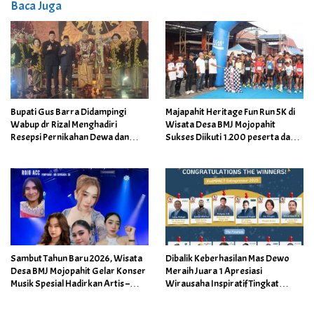
Baca Juga
Bupati Gus Barra Didampingi
Majapahit Heritage Fun Run 5K di
Wabup dr Rizal Menghadiri
Wisata Desa BMJ Mojopahit
Resepsi Pernikahan Dewa dan
Sukses Diikuti 1.200 peserta dan
Novia di Wisata Desa BMJ
Dihadiri para Pejabat
Mojopahit
Sambut Tahun Baru 2026, Wisata
Dibalik Keberhasilan Mas Dewo
Desa BMJ Mojopahit Gelar Konser
Meraih Juara 1 Apresiasi
Musik Spesial Hadirkan Artis –
Wirausaha Inspiratif Tingkat
Artis Topnya Jawa Timur
Nasional, Ada Do’a Orang Tua dan
Peran Bank Jatim