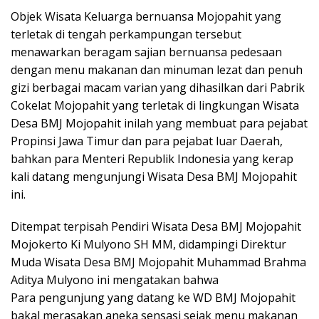
Objek Wisata Keluarga bernuansa Mojopahit yang
terletak di tengah perkampungan tersebut
menawarkan beragam sajian bernuansa pedesaan
dengan menu makanan dan minuman lezat dan penuh
gizi berbagai macam varian yang dihasilkan dari Pabrik
Cokelat Mojopahit yang terletak di lingkungan Wisata
Desa BMJ Mojopahit inilah yang membuat para pejabat
Propinsi Jawa Timur dan para pejabat luar Daerah,
bahkan para Menteri Republik Indonesia yang kerap
kali datang mengunjungi Wisata Desa BMJ Mojopahit
ini.
Ditempat terpisah Pendiri Wisata Desa BMJ Mojopahit
Mojokerto Ki Mulyono SH MM, didampingi Direktur
Muda Wisata Desa BMJ Mojopahit Muhammad Brahma
Aditya Mulyono ini mengatakan bahwa
Para pengunjung yang datang ke WD BMJ Mojopahit
bakal merasakan aneka sensasi sejak menu makanan