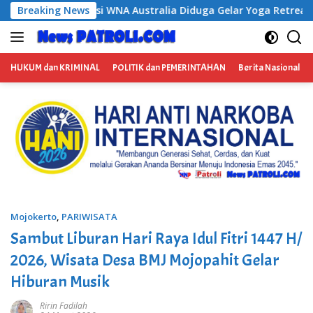
Langsung
Australia Diduga Gelar Yoga Retreat dan Menjadi Instruktur Med
Breaking News
ke
konten
HUKUM dan KRIMINAL
POLITIK dan PEMERINTAHAN
Berita Nasional
Mojokerto
,
PARIWISATA
Sambut Liburan Hari Raya Idul Fitri 1447 H/
2026, Wisata Desa BMJ Mojopahit Gelar
Hiburan Musik
Ririn Fadilah