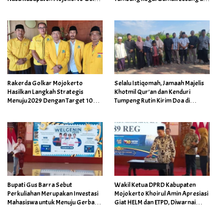
Kejurcab II 2026
Area Cagar Budaya
Rakerda Golkar Mojokerto
Selalu Istiqomah, Jamaah Majelis
Hasilkan Langkah Strategis
Khotmil Qur’an dan Kenduri
Menuju 2029 Dengan Target 10
Tumpeng Rutin Kirim Doa di
Kursi Dewan
Makam Mbah Sentono
Bupati Gus Barra Sebut
Wakil Ketua DPRD Kabupaten
Perkuliahan Merupakan Investasi
Mojokerto Khoirul Amin Apresiasi
Mahasiswa untuk Menuju Gerbang
Giat HELM dan ETPD, Diwarnai
Kesuksesan di Masa Depan
Undian Wajib Pajak Patuh