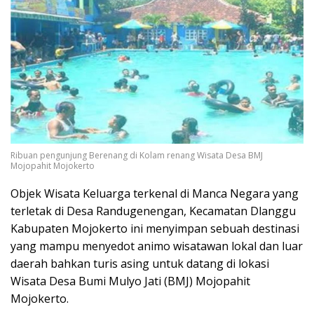
Ribuan pengunjung Berenang di Kolam renang Wisata Desa BMJ
Mojopahit Mojokerto
Objek Wisata Keluarga terkenal di Manca Negara yang
terletak di Desa Randugenengan, Kecamatan Dlanggu
Kabupaten Mojokerto ini menyimpan sebuah destinasi
yang mampu menyedot animo wisatawan lokal dan luar
daerah bahkan turis asing untuk datang di lokasi
Wisata Desa Bumi Mulyo Jati (BMJ) Mojopahit
Mojokerto.