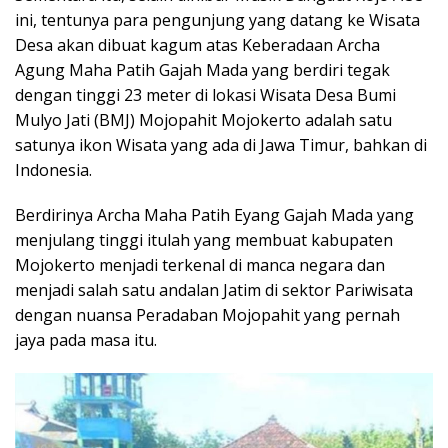
ini, tentunya para pengunjung yang datang ke Wisata
Desa akan dibuat kagum atas Keberadaan Archa
Agung Maha Patih Gajah Mada yang berdiri tegak
dengan tinggi 23 meter di lokasi Wisata Desa Bumi
Mulyo Jati (BMJ) Mojopahit Mojokerto adalah satu
satunya ikon Wisata yang ada di Jawa Timur, bahkan di
Indonesia.
Berdirinya Archa Maha Patih Eyang Gajah Mada yang
menjulang tinggi itulah yang membuat kabupaten
Mojokerto menjadi terkenal di manca negara dan
menjadi salah satu andalan Jatim di sektor Pariwisata
dengan nuansa Peradaban Mojopahit yang pernah
jaya pada masa itu.