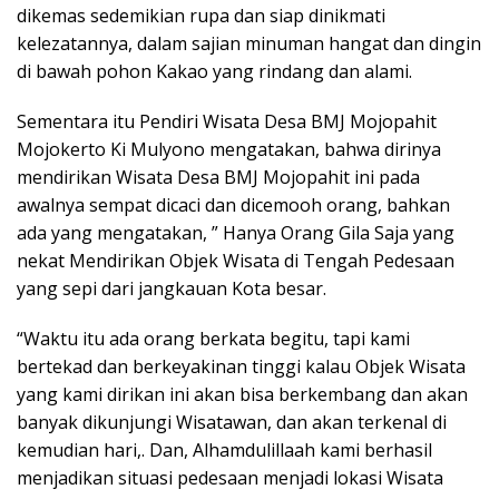
dikemas sedemikian rupa dan siap dinikmati
kelezatannya, dalam sajian minuman hangat dan dingin
di bawah pohon Kakao yang rindang dan alami.
Sementara itu Pendiri Wisata Desa BMJ Mojopahit
Mojokerto Ki Mulyono mengatakan, bahwa dirinya
mendirikan Wisata Desa BMJ Mojopahit ini pada
awalnya sempat dicaci dan dicemooh orang, bahkan
ada yang mengatakan, ” Hanya Orang Gila Saja yang
nekat Mendirikan Objek Wisata di Tengah Pedesaan
yang sepi dari jangkauan Kota besar.
“Waktu itu ada orang berkata begitu, tapi kami
bertekad dan berkeyakinan tinggi kalau Objek Wisata
yang kami dirikan ini akan bisa berkembang dan akan
banyak dikunjungi Wisatawan, dan akan terkenal di
kemudian hari,. Dan, Alhamdulillaah kami berhasil
menjadikan situasi pedesaan menjadi lokasi Wisata