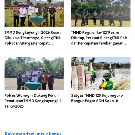
TMMD Sengkuyung II 2026 Resmi
TMMD Reguler ke-127 Resmi
Dibuka di Tirtomoyo, Sinergi TNI-
Ditutup, Perkuat Sinergi TNI-Polri
Polri dan Warga Percepat
dan Percepatan Pembangunan
Pembangunan Desa
Desa di Wonogiri
Polres Wonogiri Dukung Penuh
Satgas TMMD 125 Bojonegoro
Penutupan TMMD Sengkuyung III
Bangun Pagar SDN Soko IV
Tahun 2025
Rekomendasi untuk kamu