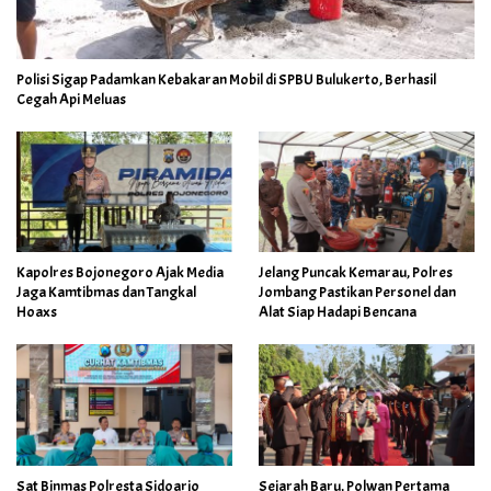
Polisi Sigap Padamkan Kebakaran Mobil di SPBU Bulukerto, Berhasil
Cegah Api Meluas
Kapolres Bojonegoro Ajak Media
Jelang Puncak Kemarau, Polres
Jaga Kamtibmas dan Tangkal
Jombang Pastikan Personel dan
Hoaxs
Alat Siap Hadapi Bencana
Sat Binmas Polresta Sidoarjo
Sejarah Baru, Polwan Pertama