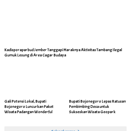
Kadisporaparbud Jember Tanggapi Maraknya Aktivitas Tambang Ilegal
Gumuk Lesung di Area Cagar Budaya
Gali Potensi Lokal, Bupati
Bupati Bojonegoro Lepas Ratusan
Bojonegoro Luncurkan Paket
Pembimbing Desa untuk
Wisata Padangan Wonderful
Sukseskan Wisata Geopark