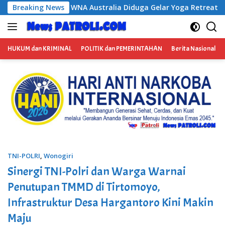
Langsung
Diduga Gelar Yoga Retreat dan Menjadi Instruktur Meditasi
Breaking News
ke
konten
HUKUM dan KRIMINAL
POLITIK dan PEMERINTAHAN
Berita Nasional
TNI-POLRI
,
Wonogiri
Sinergi TNI-Polri dan Warga Warnai
Penutupan TMMD di Tirtomoyo,
Infrastruktur Desa Hargantoro Kini Makin
Maju