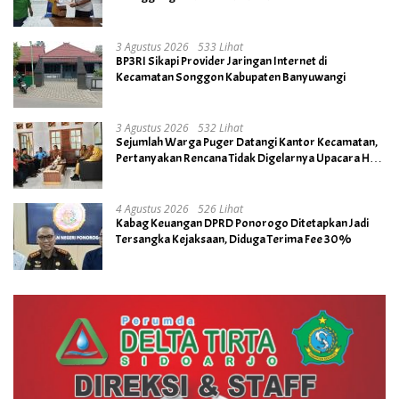
3 Agustus 2026
533 Lihat
BP3RI Sikapi Provider Jaringan Internet di
Kecamatan Songgon Kabupaten Banyuwangi
3 Agustus 2026
532 Lihat
Sejumlah Warga Puger Datangi Kantor Kecamatan,
Pertanyakan Rencana Tidak Digelarnya Upacara HUT
RI ke- 81
4 Agustus 2026
526 Lihat
Kabag Keuangan DPRD Ponorogo Ditetapkan Jadi
Tersangka Kejaksaan, Diduga Terima Fee 30%