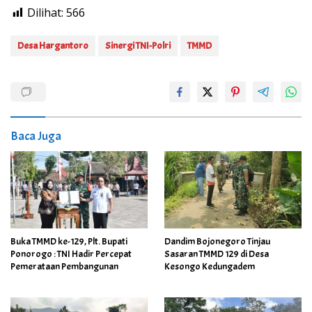
Dilihat:
566
Desa Hargantoro
Sinergi TNI-Polri
TMMD
Baca Juga
Buka TMMD ke-129, Plt. Bupati
Dandim Bojonegoro Tinjau
Ponorogo : TNI Hadir Percepat
Sasaran TMMD 129 di Desa
Pemerataan Pembangunan
Kesongo Kedungadem