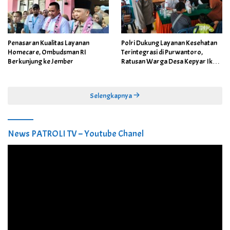
Penasaran Kualitas Layanan
Polri Dukung Layanan Kesehatan
Homecare, Ombudsman RI
Terintegrasi di Purwantoro,
Berkunjung ke Jember
Ratusan Warga Desa Kepyar Ikuti
Skrining Penyakit Gratis
Selengkapnya
News PATROLI TV – Youtube Chanel
Pemutar
Video