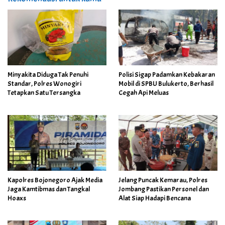
Minyakita Diduga Tak Penuhi
Polisi Sigap Padamkan Kebakaran
Standar, Polres Wonogiri
Mobil di SPBU Bulukerto, Berhasil
Tetapkan Satu Tersangka
Cegah Api Meluas
Kapolres Bojonegoro Ajak Media
Jelang Puncak Kemarau, Polres
Jaga Kamtibmas dan Tangkal
Jombang Pastikan Personel dan
Hoaxs
Alat Siap Hadapi Bencana