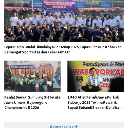
Lepas Balon Tandai Dimulainya Porsenap 2026, Lapas Sidoarjo Kobarkan
Semangat Sportivitas dan Kebersamaan
Pesilat Sumur Gumuling SH Terate
1.940 Atlet Peraih Juara Porkab
Juara Umum I Bojonegoro
Sidoarjo 2026 Terima Reward,
Championship II 2026
Bupati Subandi Siapkan Kenaikan
Bonus Porprov Jatim hingga Rp60
Juta
Selengkapnya