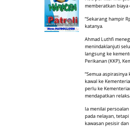
memberatkan biaya o
“Sekarang hampir Rp3
katanya.
Ahmad Luthfi meneg
menindaklanjuti sel
langsung ke kemente
Perikanan (KKP), K
“Semua aspirasinya k
kawal ke Kementeri
perlu ke Kementeria
mendapatkan relaksa
Ia menilai persoala
pada nelayan, tetap
kawasan pesisir dan