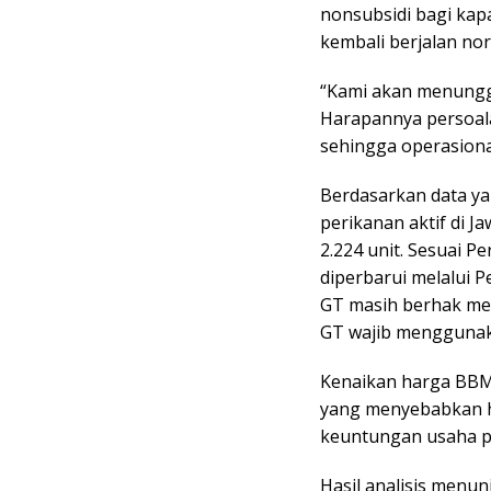
nonsubsidi bagi kapa
kembali berjalan nor
“Kami akan menunggu
Harapannya persoal
sehingga operasional
Berdasarkan data ya
perikanan aktif di 
2.224 unit. Sesuai 
diperbarui melalui 
GT masih berhak mem
GT wajib menggunaka
Kenaikan harga BBM s
yang menyebabkan ha
keuntungan usaha pe
Hasil analisis menu