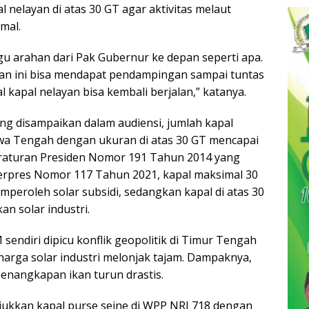
l nelayan di atas 30 GT agar aktivitas melaut
mal.
 arahan dari Pak Gubernur ke depan seperti apa.
an ini bisa mendapat pendampingan sampai tuntas
 kapal nelayan bisa kembali berjalan,” katanya.
ng disampaikan dalam audiensi, jumlah kapal
Jawa Tengah dengan ukuran di atas 30 GT mencapai
Peraturan Presiden Nomor 191 Tahun 2014 yang
Perpres Nomor 117 Tahun 2021, kapal maksimal 30
peroleh solar subsidi, sedangkan kapal di atas 30
n solar industri.
endiri dipicu konflik geopolitik di Timur Tengah
rga solar industri melonjak tajam. Dampaknya,
nangkapan ikan turun drastis.
njukkan kapal purse seine di WPP NRI 718 dengan