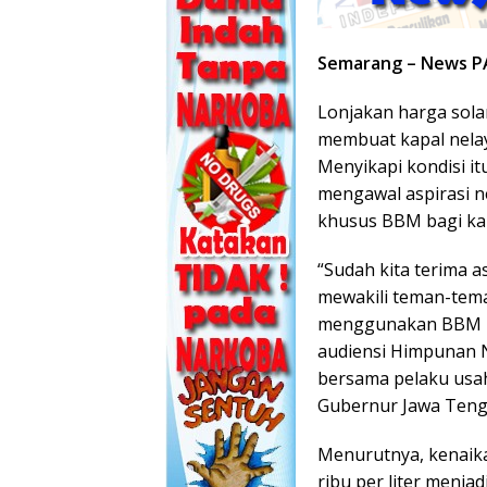
Semarang – News P
Lonjakan harga solar
membuat kapal nelay
Menyikapi kondisi i
mengawal aspirasi n
khusus BBM bagi kapa
“Sudah kita terima a
mewakili teman-teman
menggunakan BBM no
audiensi Himpunan N
bersama pelaku usah
Gubernur Jawa Tenga
Menurutnya, kenaikan
ribu per liter menjad