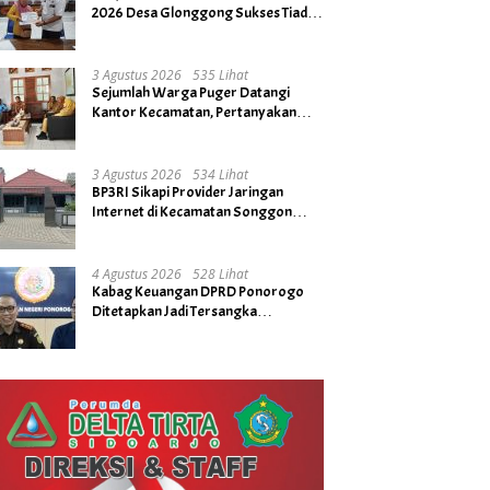
2026 Desa Glonggong Sukses Tiada
Kendala
3 Agustus 2026
535 Lihat
Sejumlah Warga Puger Datangi
Kantor Kecamatan, Pertanyakan
Rencana Tidak Digelarnya Upacara
HUT RI ke- 81
3 Agustus 2026
534 Lihat
BP3RI Sikapi Provider Jaringan
Internet di Kecamatan Songgon
Kabupaten Banyuwangi
4 Agustus 2026
528 Lihat
Kabag Keuangan DPRD Ponorogo
Ditetapkan Jadi Tersangka
Kejaksaan, Diduga Terima Fee 30%