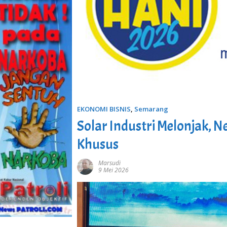
EKONOMI BISNIS
,
Semarang
Solar Industri Melonjak, 
Khusus
Marsudi
9 Mei 2026