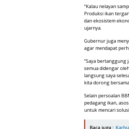
“Kalau nelayan sampa
Produksi ikan tergan
dan ekosistem ekono
ujarnya.
Gubernur juga meny
agar mendapat perha
“Saya bertanggung 
semua didengar oleh
langsung saya seles
kita dorong bersama
Selain persoalan BB
pedagang ikan, asos
untuk mencari solus
Baca juga :
Karhu