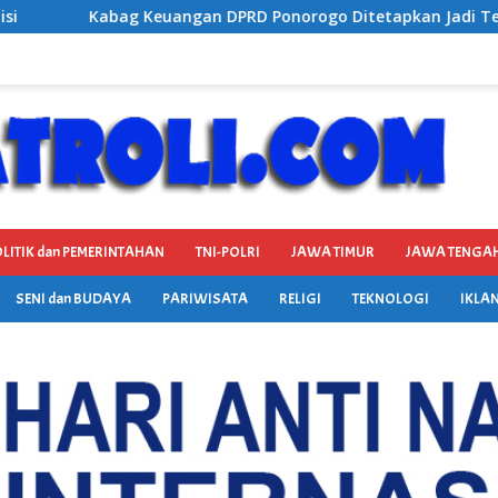
onorogo Ditetapkan Jadi Tersangka Kejaksaan, Diduga Terima
LITIK dan PEMERINTAHAN
TNI-POLRI
JAWA TIMUR
JAWA TENGA
SENI dan BUDAYA
PARIWISATA
RELIGI
TEKNOLOGI
IKLAN