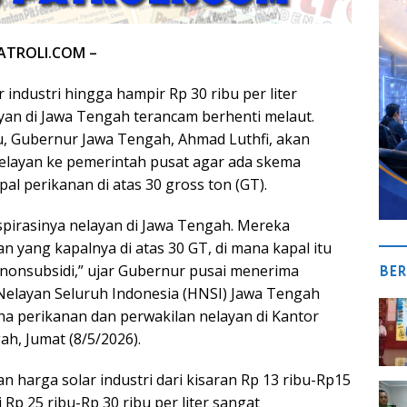
ATROLI.COM –
 industri hingga hampir Rp 30 ribu per liter
an di Jawa Tengah terancam berhenti melaut.
tu, Gubernur Jawa Tengah, Ahmad Luthfi, akan
elayan ke pemerintah pusat agar ada skema
l perikanan di atas 30 gross ton (GT).
spirasinya nelayan di Jawa Tengah. Mereka
 yang kapalnya di atas 30 GT, di mana kapal itu
nsubsidi,” ujar Gubernur pusai menerima
BER
elayan Seluruh Indonesia (HNSI) Jawa Tengah
a perikanan dan perwakilan nelayan di Kantor
h, Jumat (8/5/2026).
 harga solar industri dari kisaran Rp 13 ribu-Rp15
i Rp 25 ribu-Rp 30 ribu per liter sangat