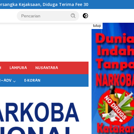
 Fee 30%
tutup
H
LAMPURA
NUSANTARA
 – ADV
E-KORAN