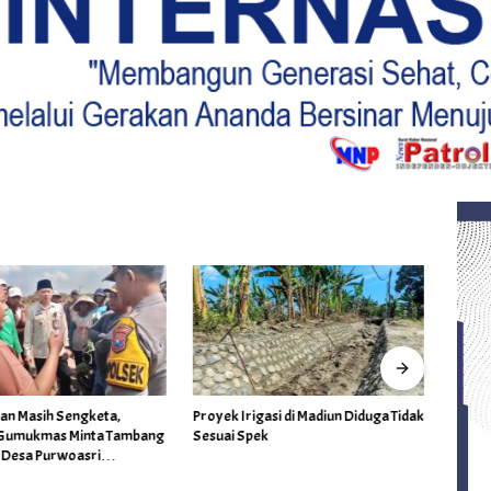
gasi di Madiun Diduga Tidak
Sidang Pemeriksaan Setempat
Satre
ek
Sengketa Lahan 30 Hektare, Kinerja
Tanju
GTRA dan Ketegasan Bupati Blitar
Jarin
Dipertanyakan
Diama