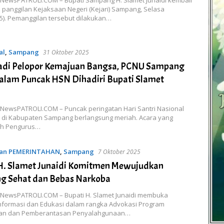
panggilan Kejaksaan Negeri (Kejari) Sampang, Selasa
5). Pemanggilan tersebut dilakukan…
al
,
Sampang
31 Oktober 2025
Jadi Pelopor Kemajuan Bangsa, PCNU Sampang
alam Puncak HSN Dihadiri Bupati Slamet
NewsPATROLI.COM – Puncak peringatan Hari Santri Nasional
5 di Kabupaten Sampang berlangsung meriah. Acara yang
leh Pengurus…
dan PEMERINTAHAN
,
Sampang
7 Oktober 2025
H. Slamet Junaidi Komitmen Mewujudkan
g Sehat dan Bebas Narkoba
NewsPATROLI.COM – Bupati H. Slamet Junaidi membuka
Informasi dan Edukasi dalam rangka Advokasi Program
an dan Pemberantasan Penyalahgunaan…