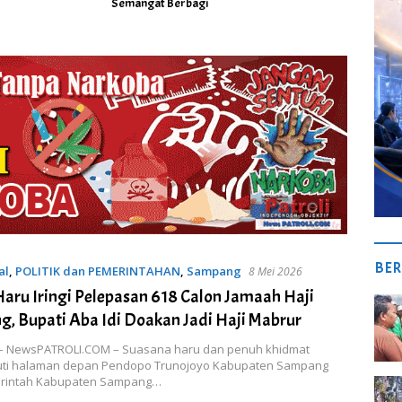
Semangat Berbagi
BER
al
,
POLITIK dan PEMERINTAHAN
,
Sampang
8 Mei 2026
Haru Iringi Pelepasan 618 Calon Jamaah Haji
, Bupati Aba Idi Doakan Jadi Haji Mabrur
 NewsPATROLI.COM – Suasana haru dan penuh khidmat
ti halaman depan Pendopo Trunojoyo Kabupaten Sampang
erintah Kabupaten Sampang…