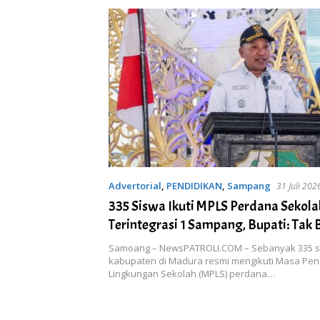
Advertorial
,
PENDIDIKAN
,
Sampang
31 Juli 202
335 Siswa Ikuti MPLS Perdana Sekol
Terintegrasi 1 Sampang, Bupati: Tak
Anak Putus Sekolah Karena Kemiskin
Samoang – NewsPATROLI.COM – Sebanyak 335 s
kabupaten di Madura resmi mengikuti Masa Pe
Lingkungan Sekolah (MPLS) perdana…