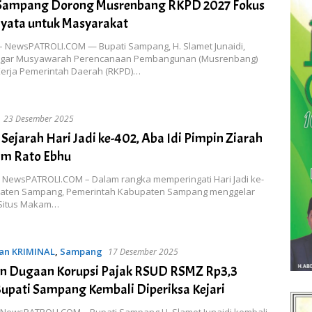
 Sampang Dorong Musrenbang RKPD 2027 Fokus
Nyata untuk Masyarakat
 NewsPATROLI.COM — Bupati Sampang, H. Slamet Junaidi,
agar Musyawarah Perencanaan Pembangunan (Musrenbang)
erja Pemerintah Daerah (RKPD)…
23 Desember 2025
 Sejarah Hari Jadi ke-402, Aba Idi Pimpin Ziarah
am Rato Ebhu
 NewsPATROLI.COM – Dalam rangka memperingati Hari Jadi ke-
aten Sampang, Pemerintah Kabupaten Sampang menggelar
 Situs Makam…
n KRIMINAL
,
Sampang
17 Desember 2025
n Dugaan Korupsi Pajak RSUD RSMZ Rp3,3
 Bupati Sampang Kembali Diperiksa Kejari
NewsPATROLI.COM – Bupati Sampang H. Slamet Junaidi kembali