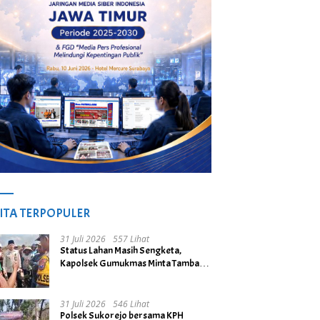
ITA TERPOPULER
31 Juli 2026
557 Lihat
Status Lahan Masih Sengketa,
Kapolsek Gumukmas Minta Tambang
Galian C di Desa Purwoasri
Dihentikan
31 Juli 2026
546 Lihat
Polsek Sukorejo bersama KPH