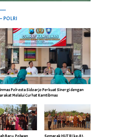
 – POLRI
inmas Polresta Sidoarjo Perkuat Sinergi dengan
arakat Melalui Curhat Kamtibmas
ah Baru, Polwan
Semarak HUT RI ke-81,