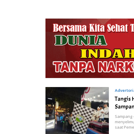
Advertori
Tangis 
Sampang
Sampang –
menyelimu
saat Pem