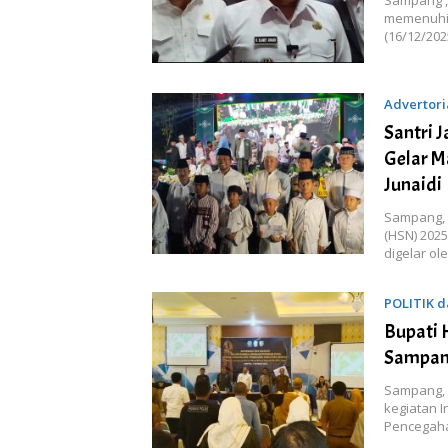
memenuhi 
(16/12/202
Advertori
Santri 
Gelar M
Junaidi
Sampang, 
(HSN) 202
digelar o
POLITIK 
Bupati 
Sampan
Sampang, 
kegiatan 
Pencegah