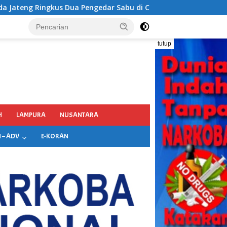
Sabu di Colomadu, 23 Paket Narkotika Berhasil Disita
tutup
H
LAMPURA
NUSANTARA
 – ADV
E-KORAN