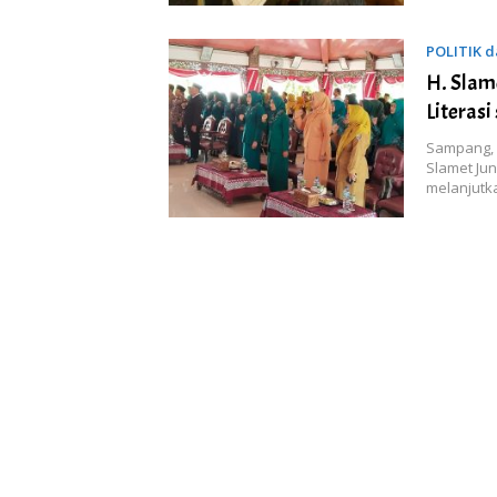
POLITIK 
H. Slam
Literas
Sampang, 
Slamet Jun
melanjutk