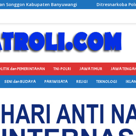
angi
Ditresnarkoba Polda Jateng Ringkus Dua Pengedar 
LITIK dan PEMERINTAHAN
TNI-POLRI
JAWA TIMUR
JAWA TENGA
SENI dan BUDAYA
PARIWISATA
RELIGI
TEKNOLOGI
IKLAN