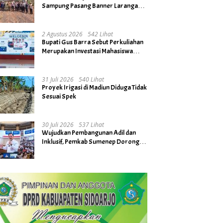
Sampung Pasang Banner Larangan
Bakar Hutan dan Lahan
2 Agustus 2026
542 Lihat
Bupati Gus Barra Sebut Perkuliahan
Merupakan Investasi Mahasiswa
untuk Menuju Gerbang Kesuksesan
di Masa Depan
31 Juli 2026
540 Lihat
Proyek Irigasi di Madiun Diduga Tidak
Sesuai Spek
30 Juli 2026
537 Lihat
Wujudkan Pembangunan Adil dan
Inklusif, Pemkab Sumenep Dorong
Penguatan Gender hingga Tingkat
Desa