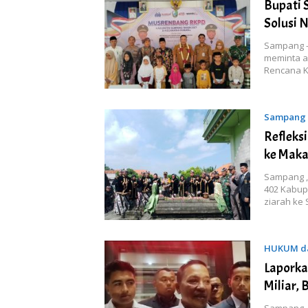
Bupati
Solusi 
Sampang –
meminta 
Rencana K
Sampang
Refleksi
ke Mak
Sampang ,
402 Kabup
ziarah ke
HUKUM da
Laporka
Miliar,
Sampang ,