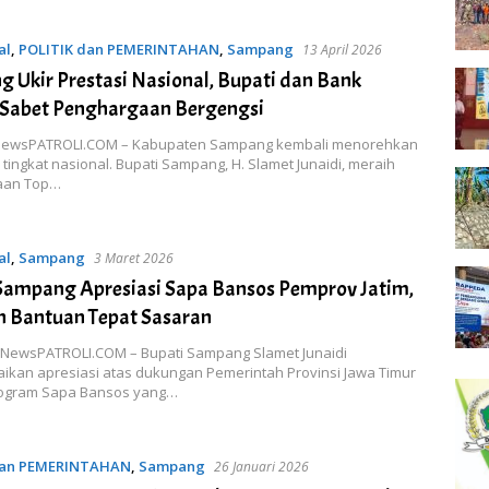
al
,
POLITIK dan PEMERINTAHAN
,
Sampang
13 April 2026
 Ukir Prestasi Nasional, Bupati dan Bank
Sabet Penghargaan Bergengsi
 NewsPATROLI.COM – Kabupaten Sampang kembali menorehkan
i tingkat nasional. Bupati Sampang, H. Slamet Junaidi, meraih
aan Top…
al
,
Sampang
3 Maret 2026
Sampang Apresiasi Sapa Bansos Pemprov Jatim,
n Bantuan Tepat Sasaran
NewsPATROLI.COM – Bupati Sampang Slamet Junaidi
kan apresiasi atas dukungan Pemerintah Provinsi Jawa Timur
rogram Sapa Bansos yang…
dan PEMERINTAHAN
,
Sampang
26 Januari 2026