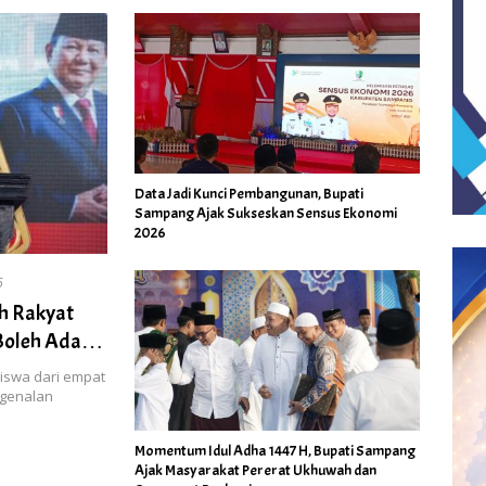
Data Jadi Kunci Pembangunan, Bupati
Sampang Ajak Sukseskan Sensus Ekonomi
2026
6
ah Rakyat
 Boleh Ada
an
iswa dari empat
ngenalan
Momentum Idul Adha 1447 H, Bupati Sampang
Ajak Masyarakat Pererat Ukhuwah dan