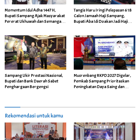
Momentum Idul Adha 1447 H,
Tangis Haru Iringi Pelepasan 618
Bupati Sampang Ajak Masyarakat
Calon Jamaah Haji Sampang,
Pererat Ukhuwah dan Semangat
Bupati Aba Idi Doakan Jadi Haji
Berbagi
Mabrur
Sampang Ukir Prestasi Nasional,
Musrenbang RKPD 2027 Digelar,
Bupati dan Bank Daerah Sabet
Pemkab Sampang Prioritaskan
Penghargaan Bergengsi
Peningkatan Daya Saing dan
Layanan Dasar
Rekomendasi untuk kamu