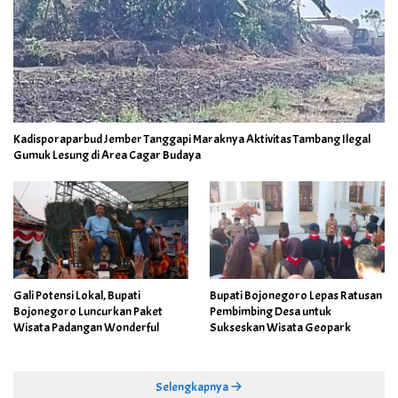
Kadisporaparbud Jember Tanggapi Maraknya Aktivitas Tambang Ilegal
Gumuk Lesung di Area Cagar Budaya
Gali Potensi Lokal, Bupati
Bupati Bojonegoro Lepas Ratusan
Bojonegoro Luncurkan Paket
Pembimbing Desa untuk
Wisata Padangan Wonderful
Sukseskan Wisata Geopark
Selengkapnya