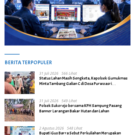
BERITA TERPOPULER
31 Juli 2026
566 Lihat
Status Lahan Masih Sengketa, Kapolsek Gumukmas
Minta Tambang Galian C di Desa Purwoasri
Dihentikan
31 Juli 2026
549 Lihat
Polsek Sukorejo bersama KPH Sampung Pasang
Banner Larangan Bakar Hutan dan Lahan
2 Agustus 2026
548 Lihat
Bupati Gus Barra Sebut Perkuliahan Merupakan