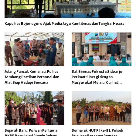
Kapolres Bojonegoro Ajak Media Jaga Kamtibmas dan Tangkal Hoaxs
Jelang Puncak Kemarau, Polres
Sat Binmas Polresta Sidoarjo
Jombang Pastikan Personel dan
Perkuat Sinergi dengan
Alat Siap Hadapi Bencana
Masyarakat Melalui Curhat
Kamtibmas
Sejarah Baru, Polwan Pertama
Semarak HUT RI ke-81, Polsek
AKBP Raswidiati Pimpin Polres
Buduran Bersama Pemdes