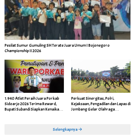
Pesilat Sumur Gumuling SH Terate Juara Umum I Bojonegoro
Championship II 2026
1.940 Atlet Peraih Juara Porkab
Perkuat Sinergitas, Polri,
Sidoarjo 2026 Terima Reward,
Kejaksaan, Pengadilan dan Lapas di
Bupati Subandi Siapkan Kenaikan
Jombang Gelar Olahraga
Bonus Porprov Jatim hingga Rp60
Bersama
Juta
Selengkapnya