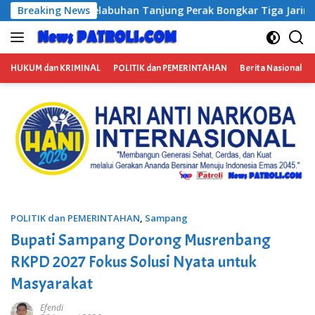
Langsung
 Perak Bongkar Tiga Jaringan Narkoba, Empat Tersangka Diam
Breaking News
ke
konten
HUKUM dan KRIMINAL
POLITIK dan PEMERINTAHAN
Berita Nasional
POLITIK dan PEMERINTAHAN
,
Sampang
Bupati Sampang Dorong Musrenbang
RKPD 2027 Fokus Solusi Nyata untuk
Masyarakat
Efendi