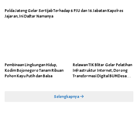
Polda Jateng Gelar Sertijab Terhadap 6 PJU dan 16 Jabatan Kapolres
Jajaran, Ini Daftar Namanya
Pembinaan Lingkungan Hidup,
Relawan TIK Blitar Gelar Pelatihan
Kodim Bojonegoro Tanam Ribuan
Infrastruktur Internet, Dorong
Pohon Kayu Putih dan Balsa
Transformasi Digital BUMDesa
dan Pemerintahan Desa
Selengkapnya