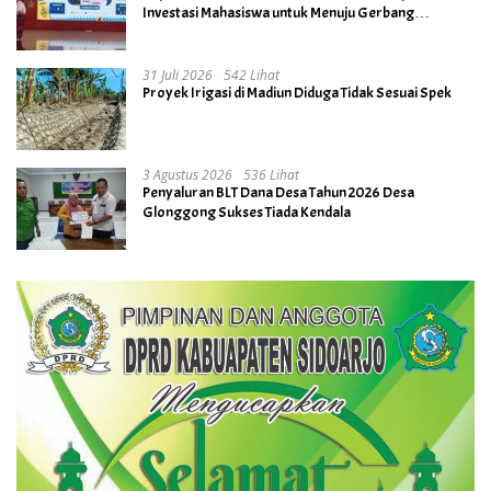
Investasi Mahasiswa untuk Menuju Gerbang
Kesuksesan di Masa Depan
31 Juli 2026
542 Lihat
Proyek Irigasi di Madiun Diduga Tidak Sesuai Spek
3 Agustus 2026
536 Lihat
Penyaluran BLT Dana Desa Tahun 2026 Desa
Glonggong Sukses Tiada Kendala