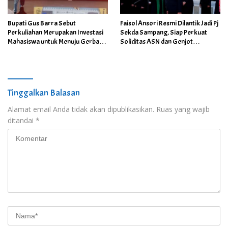
Bupati Gus Barra Sebut
Faisol Ansori Resmi Dilantik Jadi Pj
Perkuliahan Merupakan Investasi
Sekda Sampang, Siap Perkuat
Mahasiswa untuk Menuju Gerbang
Soliditas ASN dan Genjot
Kesuksesan di Masa Depan
Pelayanan Publik
Tinggalkan Balasan
Alamat email Anda tidak akan dipublikasikan.
Ruas yang wajib
ditandai
*