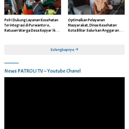
Polri Dukung Layanan Kesehatan
Optimalkan Pelayanan
Terintegrasi di Purwantoro,
Masyarakat, Dinas Kesehatan
Ratusan Warga Desa Kepyar Ikuti
Kota Blitar Salurkan Anggaran
Skrining Penyakit Gratis
DBBCHT Tahun 2026 untuk
Penguatan Puskesmas Kecamatan
Selengkapnya
News PATROLI TV – Youtube Chanel
Pemutar
Video