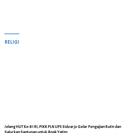
RELIGI
Jelang HUT Ke-81 RI, PIKK PLN UP3 Sidoarjo Gelar Pengajian Rutin dan
Salurkan Santunan untuk Anak Yatim