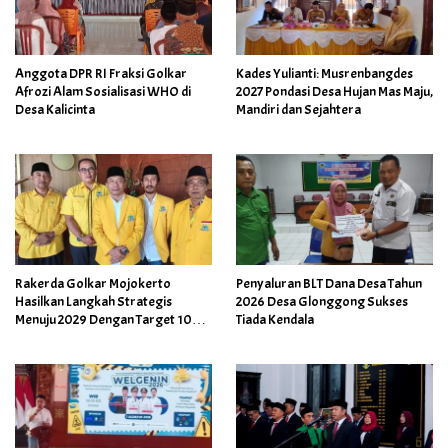
Anggota DPR RI Fraksi Golkar
Kades Yulianti: Musrenbangdes
Afrozi Alam Sosialisasi WHO di
2027 Pondasi Desa Hujan Mas Maju,
Desa Kalicinta
Mandiri dan Sejahtera
Rakerda Golkar Mojokerto
Penyaluran BLT Dana Desa Tahun
Hasilkan Langkah Strategis
2026 Desa Glonggong Sukses
Menuju 2029 Dengan Target 10
Tiada Kendala
Kursi Dewan